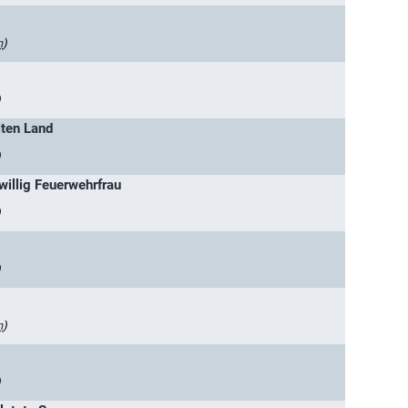
n
)
)
lten Land
)
iwillig Feuerwehrfrau
)
)
n
)
)