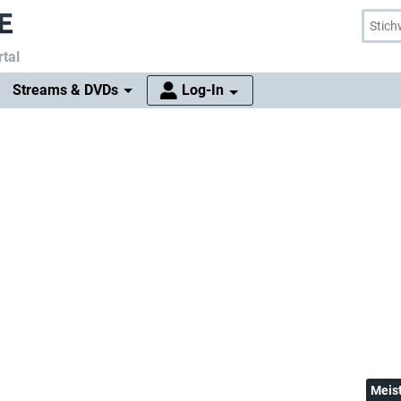
tal
Streams & DVDs
Log-In
Meis