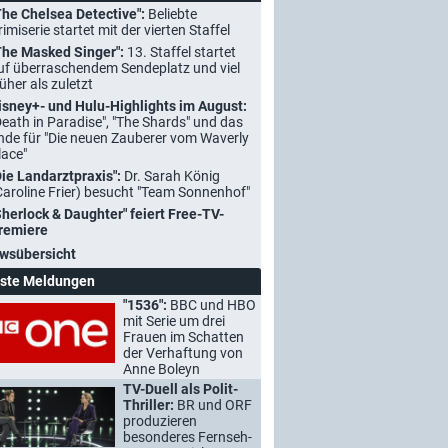
The Chelsea Detective":
Beliebte
rimiserie startet mit der vierten Staffel
The Masked Singer":
13. Staffel startet
uf überraschendem Sendeplatz und viel
rüher als zuletzt
isney+- und Hulu-Highlights im August:
Death in Paradise", "The Shards" und das
nde für "Die neuen Zauberer vom Waverly
lace"
Die Landarztpraxis":
Dr. Sarah König
Caroline Frier) besucht "Team Sonnenhof"
Sherlock & Daughter" feiert Free-TV-
remiere
wsübersicht
ste Meldungen
"1536":
BBC und HBO
mit Serie um drei
Frauen im Schatten
der Verhaftung von
Anne Boleyn
TV-Duell als Polit-
Thriller:
BR und ORF
produzieren
besonderes Fernseh-