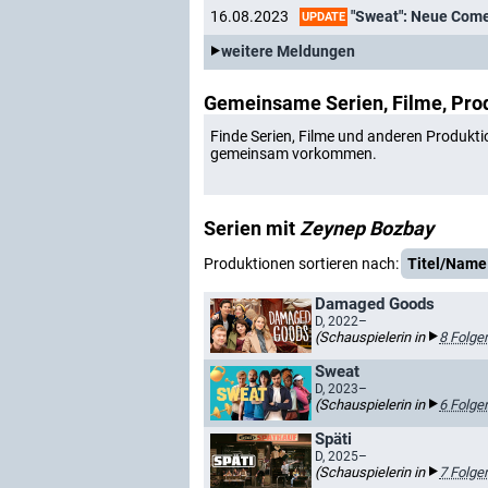
"Sweat": Neue Comed
16.08.2023
UPDATE
weitere Meldungen
Gemeinsame Serien, Filme, Pro
Finde Serien, Filme und anderen Produkti
gemeinsam vorkommen.
Serien mit
Zeynep Bozbay
Produktionen sortieren nach:
Titel/Name
Damaged Goods
D, 2022–
(Schauspielerin in
8 Folge
Sweat
D, 2023–
(Schauspielerin in
6 Folge
Späti
D, 2025–
(Schauspielerin in
7 Folge