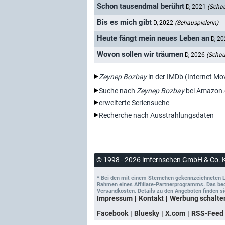
Schon tausendmal berührt
D, 2021
(Schau
Bis es mich gibt
D, 2022
(Schauspielerin)
Heute fängt mein neues Leben an
D, 2
Wovon sollen wir träumen
D, 2026
(Schau
Zeynep Bozbay
in der IMDb (Internet Mo
Suche nach
Zeynep Bozbay
bei Amazon.
erweiterte Seriensuche
Recherche nach Ausstrahlungsdaten
© 1998 - 2026 imfernsehen GmbH & Co. 
* Bei den mit einem Sternchen gekennzeichneten Lin
Rahmen eines Affiliate-Partnerprogramms. Das bedeu
Versandkosten. Details zu den Angeboten finden si
Impressum
Kontakt
Werbung schalte
Facebook
Bluesky
X.com
RSS-Feed