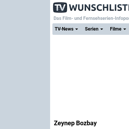
Das Film- und Fernsehserien-Infopor
TV-News
Serien
Filme
Zeynep Bozbay