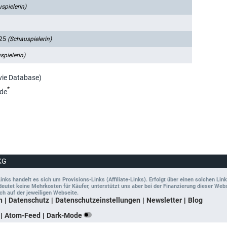
spielerin)
025
(Schauspielerin)
spielerin)
vie Database)
*
de
KG
ks handelt es sich um Provisions-Links (Affiliate-Links). Erfolgt über einen solchen Link
tet keine Mehrkosten für Käufer, unterstützt uns aber bei der Finanzierung dieser Websit
ch auf der jeweiligen Webseite.
n
Datenschutz
Datenschutzeinstellungen
Newsletter
Blog
Atom-Feed
Dark-Mode