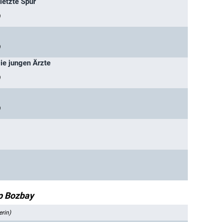
 letzte Spur
)
)
Die jungen Ärzte
)
)
p Bozbay
erin)