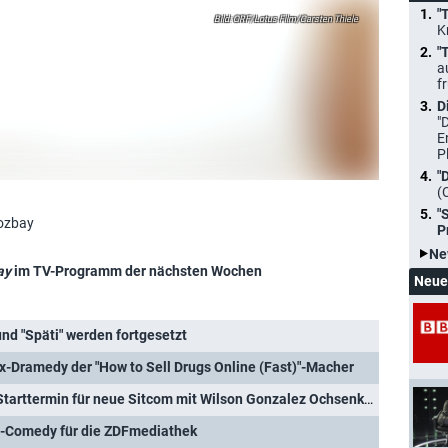
"
ORF/Lotus Film/Carsten Thiele
K
"
a
f
D
"
E
P
"
(
"
Bozbay
P
Ne
ay
im TV-Programm der nächsten Wochen
Neue
d "Späti" werden fortgesetzt
ix-Dramedy der "How to Sell Drugs Online (Fast)"-Macher
ZDFneo öffnet den "Späti": Starttermin für neue Sitcom mit Wilson Gonzalez Ochsenknecht
ch-Comedy für die ZDFmediathek