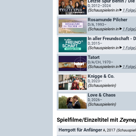
Letzte Spur Berlin / Die
D, 2012–2024
(Schauspielerin in
1 Folge
Rosamunde Pilcher
D/A, 1993–
(Schauspielerin in
1 Folge
In aller Freundschaft - 
D, 2015–
(Schauspielerin in
1 Folge
Tatort
D/A/CH, 1970–
(Schauspielerin in
1 Folge
Knigge & Co.
D, 2023–
(Schauspielerin)
Love & Chaos
D, 2026–
(Schauspielerin)
Spielfilme/Einzeltitel mit
Zeyne
Herrgott für Anfänger
A, 2017
(Schauspiel