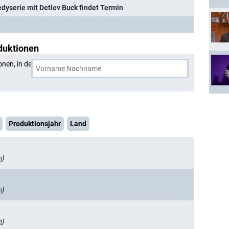
yserie mit Detlev Buck findet Termin
duktionen
onen, in denen
Zeynep Bozbay
und eine weitere Person
Produktionsjahr
Land
n
)
n
)
n
)