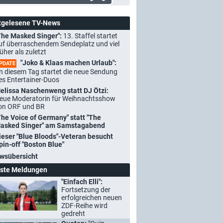
tgelesene TV-News
The Masked Singer":
13. Staffel startet
uf überraschendem Sendeplatz und viel
rüher als zuletzt
"Joko & Klaas machen Urlaub":
PDATE
n diesem Tag startet die neue Sendung
es Entertainer-Duos
elissa Naschenweng statt DJ Ötzi:
eue Moderatorin für Weihnachtsshow
on ORF und BR
The Voice of Germany" statt "The
asked Singer" am Samstagabend
ieser "Blue Bloods"-Veteran besucht
pin-off "Boston Blue"
wsübersicht
ste Meldungen
"Einfach Elli":
Fortsetzung der
erfolgreichen neuen
ZDF-Reihe wird
gedreht