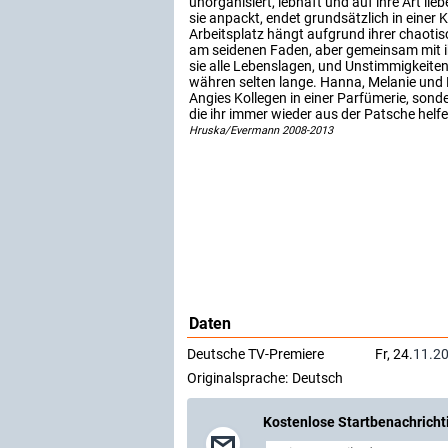
unorganisiert, lebhaft und auf ihre Art lie
sie anpackt, endet grundsätzlich in einer
Arbeitsplatz hängt aufgrund ihrer chaoti
am seidenen Faden, aber gemeinsam mit ih
sie alle Lebenslagen, und Unstimmigkeite
währen selten lange. Hanna, Melanie und B
Angies Kollegen in einer Parfümerie, sond
die ihr immer wieder aus der Patsche helfe
Hruska/Evermann 2008-2013
Daten
Deutsche TV-Premiere
Fr, 24.
11.2
Originalsprache:
Deutsch
Kostenlose Startbenachricht