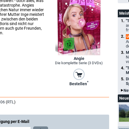
benswert - doch alles, was
 Katastrophe. Angies
schen Natur immer wieder
Meis
rer Mutter Inge meistert
n zwischen den beiden
"
oris sind nicht nur
a
ern auch gute Freunden,
f
n.
U
A
d
M
N
Angie
v
Die komplette Serie (3 DVDs)
"
M
D
*
S
Bestellen
Ne
Neue
006
(
RTL
)
igung per E-Mail