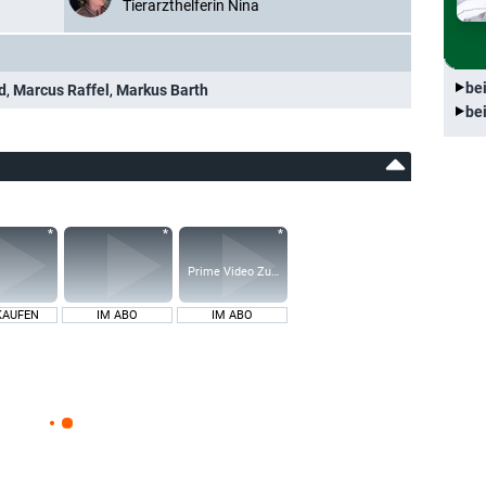
Tierarzthelferin Nina
be
d
,
Marcus Raffel
,
Markus Barth
be
Prime Video Zusatz-Kanäle
KAUFEN
IM ABO
IM ABO