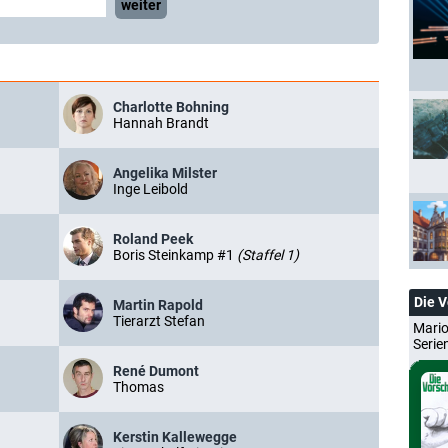
weiter
Charlotte Bohning
Hannah Brandt
Angelika Milster
Inge Leibold
Roland Peek
Boris Steinkamp #1
(Staffel 1)
Die 
Martin Rapold
Tierarzt Stefan
Mario
Serie
René Dumont
Thomas
Kerstin Kallewegge