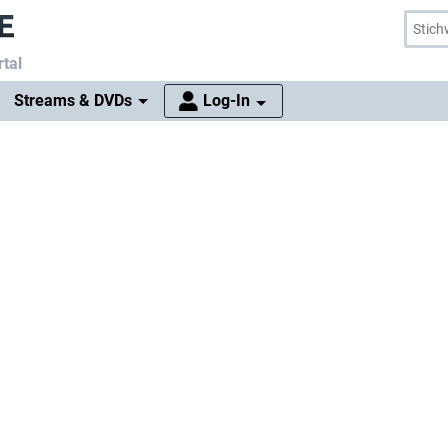
tal
Streams & DVDs
Log-In