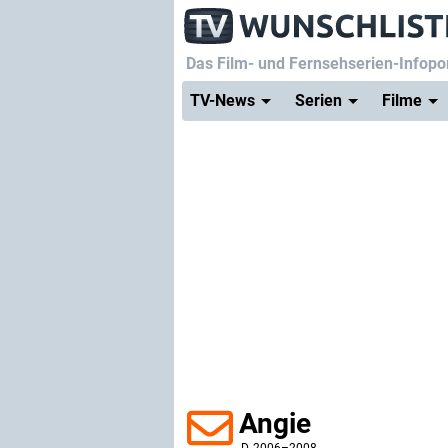
Das Film- und Fernsehserien-Infopor
TV-News
Serien
Filme
Angie