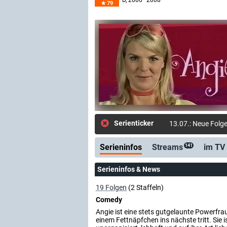
D
, 2006–2008
79
Serienticker
kostenlose E-Mail
Serieninfos
Streams
im TV
141
Serieninfos & News
19 Folgen
(2 Staffeln)
Comedy
Angie ist eine stets gutgelaunte Powerfra
einem Fettnäpfchen ins nächste tritt. Sie 