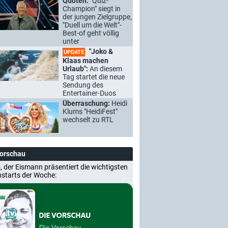
Quoten:
"Quiz-
Champion" siegt in
der jungen Zielgruppe,
"Duell um die Welt"-
Best-of geht völlig
unter
"Joko &
UPDATE
Klaas machen
Urlaub":
An diesem
Tag startet die neue
Sendung des
Entertainer-Duos
Überraschung:
Heidi
Klums "HeidiFest"
wechselt zu RTL
Vorschau
, der Eismann präsentiert die wichtigsten
nstarts der Woche: