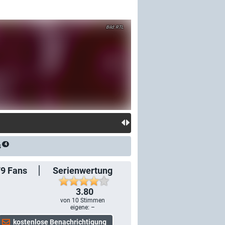
RTL
s
4
79
Fans
Serienwertung
3.80
von
10
Stimmen
eigene: –