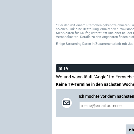
* Bei den mit einem Sternchen gekennzeichneten Links
solchen Link eine Bestellung, erhalten wir Provisi
Mehrkosten für Käufer, unterstützt uns aber bei der 
Versandkosten. Details zu den Angeboten finden sich
Einige Streaming-Daten
in Zusammenarbeit mit
Jus
Im TV
Wo und wann läuft "Angie" im Fernsehe
Keine TV-Termine in den nächsten Woch
Ich möchte vor dem nächsten 
b