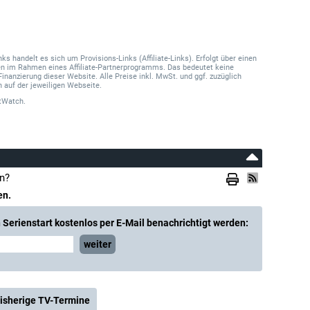
 handelt es sich um Provisions-Links (Affiliate-Links). Erfolgt über einen
onen im Rahmen eines Affiliate-Partnerprogramms. Das bedeutet keine
Finanzierung dieser Website. Alle Preise inkl. MwSt. und ggf. zuzüglich
 auf der jeweiligen Webseite.
tWatch.
n?
en.
Serienstart kostenlos per E-Mail benachrichtigt werden:
weiter
isherige TV-Termine