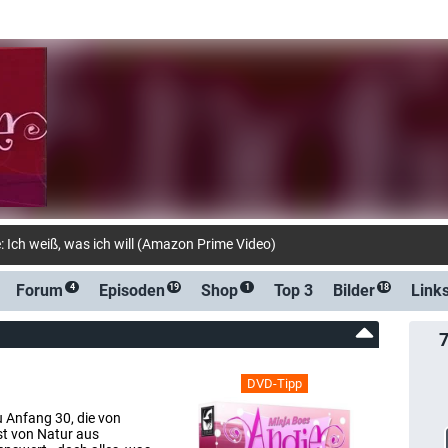
-Benachrichtigung b
Forum
Episoden
Shop
Top 3
Bilder
Link
4
19
1
18
DVD-Tipp
u Anfang 30, die von
ist von Natur aus