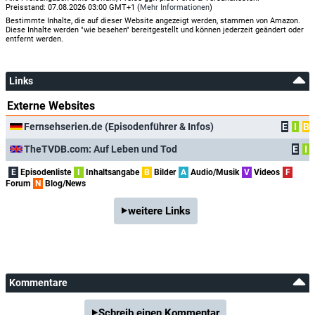
Preisstand: 07.08.2026 03:00 GMT+1 (
Mehr Informationen
)
Bestimmte Inhalte, die auf dieser Website angezeigt werden, stammen von Amazon.
Diese Inhalte werden "wie besehen" bereitgestellt und können jederzeit geändert oder
entfernt werden.
Links
Externe Websites
Fernsehserien.de (Episodenführer & Infos)
E
I
B
TheTVDB.com: Auf Leben und Tod
E
I
E
Episodenliste
I
Inhaltsangabe
B
Bilder
A
Audio/Musik
V
Videos
F
Forum
N
Blog/News
weitere Links
Kommentare
Schreib einen Kommentar