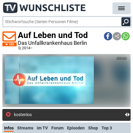
Auf Leben und Tod
Das Unfallkrankenhaus Berlin
103
D
, 2014–
rbb
kostenlose E-Mail-Benachricht
Infos
Streams
im TV
Forum
Episoden
Shop
Top 3