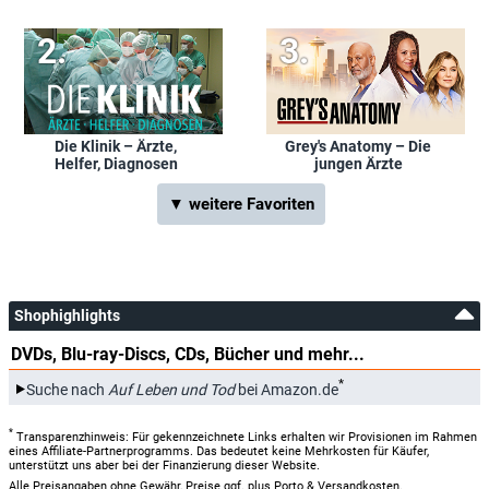
Die Klinik – Ärzte,
Grey's Anatomy – Die
Helfer, Diagnosen
jungen Ärzte
▼ weitere Favoriten
Shophighlights
DVDs, Blu-ray-Discs, CDs, Bücher und mehr...
*
Suche nach
Auf Leben und Tod
bei Amazon.de
*
Transparenzhinweis: Für gekennzeichnete Links erhalten wir Provisionen im Rahmen
eines Affiliate-Partnerprogramms. Das bedeutet keine Mehrkosten für Käufer,
unterstützt uns aber bei der Finanzierung dieser Website.
Alle Preisangaben ohne Gewähr, Preise ggf. plus Porto & Versandkosten.