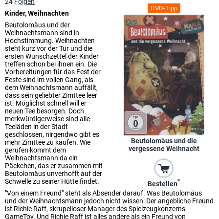
24 Folgen
DVD-Tipp
Kinder, Weihnachten
Beutolomäus und der
Weihnachtsmann sind in
Hochstimmung. Weihnachten
steht kurz vor der Tür und die
ersten Wunschzettel der Kinder
treffen schon bei ihnen ein. Die
Vorbereitungen für das Fest der
Feste sind im vollen Gang, als
dem Weihnachtsmann auffällt,
dass sein geliebter Zimttee leer
ist. Möglichst schnell will er
neuen Tee besorgen. Doch
merkwürdigerweise sind alle
Teeläden in der Stadt
geschlossen, nirgendwo gibt es
Beutolomäus und die
mehr Zimttee zu kaufen. Wie
vergessene Weihnacht
gerufen kommt dem
Weihnachtsmann da ein
Päckchen, das er zusammen mit
Beutolomäus unverhofft auf der
Schwelle zu seiner Hütte findet.
*
Bestellen
"Von einem Freund" steht als Absender darauf. Was Beutolomäus
und der Weihnachtsmann jedoch nicht wissen: Der angebliche Freund
ist Richie Raff, skrupelloser Manager des Spielzeugkonzerns
GameToy. Und Richie Raff ist alles andere als ein Freund von