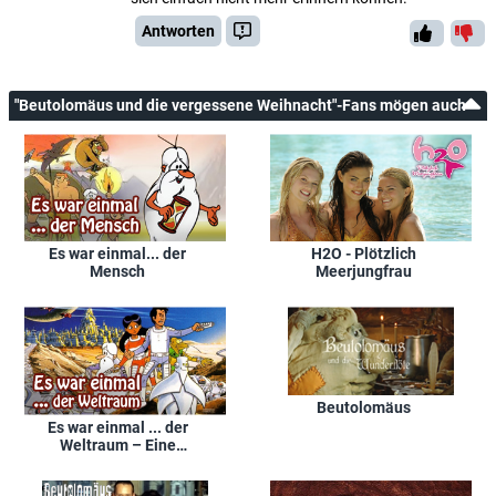
Antworten
"Beutolomäus und die vergessene Weihnacht"-Fans mögen auch
Es war einmal... der
H2O - Plötzlich
Mensch
Meerjungfrau
Beutolomäus
Es war einmal ... der
Weltraum – Eine
phantastische Reise
durch das Universum