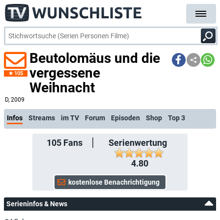
Beutolomäus und die
vergessene
105
Weihnacht
kostenlose E-Mail-Benachrichtigung bei Streaming- oder TV-Start
D
, 2009
Infos
Streams
im TV
Forum
Episoden
Shop
Top 3
105
Fans
Serienwertung
4.80
Serieninfos & News