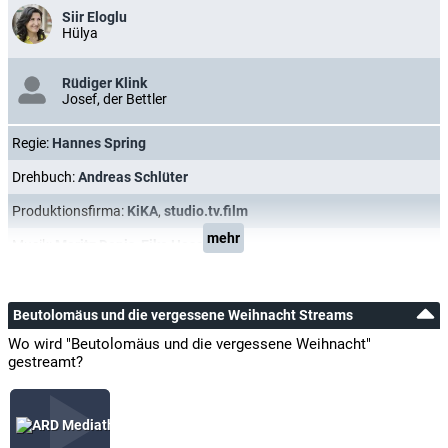
Siir Eloglu
Hülya
Rüdiger Klink
Josef, der Bettler
Regie:
Hannes Spring
Drehbuch:
Andreas Schlüter
Produktionsfirma:
KiKA
,
studio.tv.film
mehr
Musik:
Moritz Denis
,
Eike Hosenfeld
Beutolomäus und die vergessene Weihnacht Streams
Wo wird "Beutolomäus und die vergessene Weihnacht"
gestreamt?