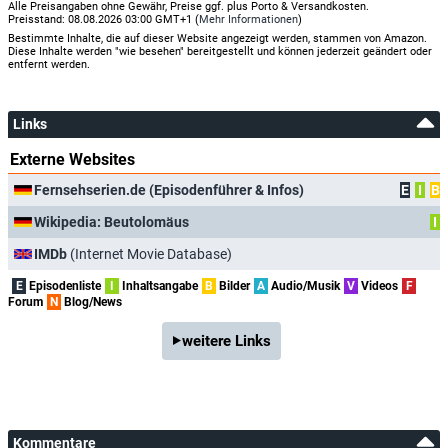
Alle Preisangaben ohne Gewähr, Preise ggf. plus Porto & Versandkosten.
Preisstand: 08.08.2026 03:00 GMT+1 (
Mehr Informationen
)
Bestimmte Inhalte, die auf dieser Website angezeigt werden, stammen von Amazon.
Diese Inhalte werden "wie besehen" bereitgestellt und können jederzeit geändert oder
entfernt werden.
Links
Externe Websites
Fernsehserien.de (Episodenführer & Infos)
E
I
B
Wikipedia: Beutolomäus
I
IMDb
(Internet Movie Database)
E
Episodenliste
I
Inhaltsangabe
B
Bilder
A
Audio/Musik
V
Videos
F
Forum
N
Blog/News
weitere Links
Kommentare