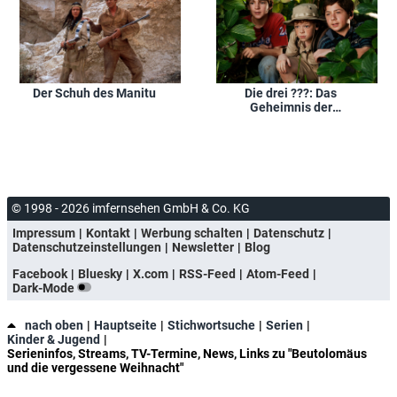
Der Schuh des Manitu
Die drei ???: Das
Geheimnis der
Geisterinsel
© 1998 - 2026 imfernsehen GmbH & Co. KG
Impressum
Kontakt
Werbung schalten
Datenschutz
Datenschutzeinstellungen
Newsletter
Blog
Facebook
Bluesky
X.com
RSS-Feed
Atom-Feed
Dark-Mode
nach oben
Hauptseite
Stichwortsuche
Serien
Kinder & Jugend
Serieninfos, Streams, TV-Termine, News, Links zu "Beutolomäus
und die vergessene Weihnacht"