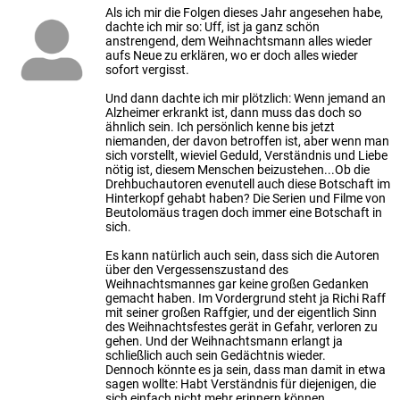
Als ich mir die Folgen dieses Jahr angesehen habe,
dachte ich mir so: Uff, ist ja ganz schön
anstrengend, dem Weihnachtsmann alles wieder
aufs Neue zu erklären, wo er doch alles wieder
sofort vergisst.
Und dann dachte ich mir plötzlich: Wenn jemand an
Alzheimer erkrankt ist, dann muss das doch so
ähnlich sein. Ich persönlich kenne bis jetzt
niemanden, der davon betroffen ist, aber wenn man
sich vorstellt, wieviel Geduld, Verständnis und Liebe
nötig ist, diesem Menschen beizustehen...Ob die
Drehbuchautoren evenutell auch diese Botschaft im
Hinterkopf gehabt haben? Die Serien und Filme von
Beutolomäus tragen doch immer eine Botschaft in
sich.
Es kann natürlich auch sein, dass sich die Autoren
über den Vergessenszustand des
Weihnachtsmannes gar keine großen Gedanken
gemacht haben. Im Vordergrund steht ja Richi Raff
mit seiner großen Raffgier, und der eigentlich Sinn
des Weihnachtsfestes gerät in Gefahr, verloren zu
gehen. Und der Weihnachtsmann erlangt ja
schließlich auch sein Gedächtnis wieder.
Dennoch könnte es ja sein, dass man damit in etwa
sagen wollte: Habt Verständnis für diejenigen, die
sich einfach nicht mehr erinnern können.