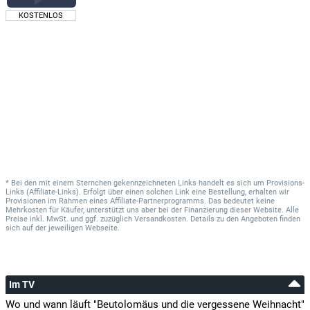
KOSTENLOS
* Bei den mit einem Sternchen gekennzeichneten Links handelt es sich um Provisions-
Links (Affiliate-Links). Erfolgt über einen solchen Link eine Bestellung, erhalten wir
Provisionen im Rahmen eines Affiliate-Partnerprogramms. Das bedeutet keine
Mehrkosten für Käufer, unterstützt uns aber bei der Finanzierung dieser Website. Alle
Preise inkl. MwSt. und ggf. zuzüglich Versandkosten. Details zu den Angeboten finden
sich auf der jeweiligen Webseite.
Im TV
Wo und wann läuft "Beutolomäus und die vergessene Weihnacht"