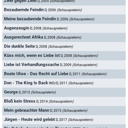
Zwei gegen Zwei
D, 2005
(Schauspielerin)
Bezaubernde Feindin
D, 2006
(Schauspielerin)
Meine bezaubernde Feindin
D, 2006
(Schauspielerin)
Augenzeugin
D, 2008
(Schauspielerin)
Ausgerechnet Afrika
D, 2008
(Schauspielerin)
Die dunkle Seite
D, 2008
(Schauspielerin)
Küss mich, wenn es Liebe ist
D, 2008
(Schauspielerin)
Liebe ist Verhandlungssache
D, 2009
(Schauspielerin)
Beate Uhse - Das Recht auf Liebe
D, 2011
(Schauspielerin)
Don - The King Is Back
IND/D, 2011
(Schauspielerin)
George
D, 2013
(Schauspielerin)
Bloß kein Stress
D, 2014
(Schauspielerin)
Mein gebrauchter Mann
D, 2015
(Schauspielerin)
Jürgen - Heute wird gelebt
D, 2017
(Schauspielerin)