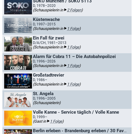
SOKO München / SOKO 5113
D, 1978–2020
(Schauspielerin in
2 Folgen
)
Küstenwache
D, 1997–2015
(Schauspielerin in
1 Folge
)
Ein Fall für zwei
D/A/CH, 1981–2013
(Schauspielerin in
1 Folge
)
Alarm für Cobra 11 – Die Autobahnpolizei
D, 1996–2026
(Schauspielerin in
1 Folge
)
Großstadtrevier
D, 1986–
(Schauspielerin in
1 Folge
)
St. Angela
D, 1996–2005
(Schauspielerin)
Volle Kanne - Service täglich / Volle Kanne
D, 1999–
(Gast in
1 Folge
)
Berlin erleben - Brandenburg erleben / 30 Favoriten