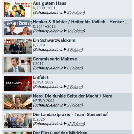
Aus gutem Haus
D, 2000–2001
(Schauspielerin in
26 Folgen
)
Henker & Richter / Heiter bis tödlich - Henker & Richter
D, 2011–2012
(Schauspielerin in
16 Folgen
)
Ein Schwarzwaldkrimi
D, 2019–
(Schauspielerin in
8 Folgen
)
Commissario Maltese
I, 2017
(Schauspielerin in
8 Folgen
)
Entführt
D/USA, 2009
(Schauspielerin in
2 Folgen
)
Nero: Die dunkle Seite der Macht / Nero
I/E/F/D, 2004
(Schauspielerin in
2 Folgen
)
Die Landarztpraxis - Team Sonnenhof
D, 2026–
(Schauspielerin in
42 Folgen
)
Der Fürst und das Mädchen