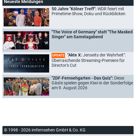
Neueste Meldungen
50 Jahre "Kölner Treff":
WDR feiert mit
Primetime-Show, Doku und Rückblicken
"The Voice of Germany" statt "The Masked
Singer" am Samstagabend
"Akte X:
Jenseits der Wahrheit":
UPDATE
Überraschende Streaming-Premiere für
Director's Cut
"ZDF-Fernsehgarten - Das Quiz":
Diese
Gäste spielen gegen Kiwi in der Sonderfolge
am 9. August 2026
© 1998 - 2026 imfernsehen GmbH & Co. KG