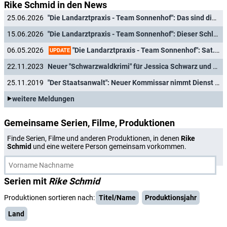
Rike Schmid in den News
25.06.2026
"Die Landarztpraxis - Team Sonnenhof": Das sind die Hauptfiguren und Schauspieler des neuen Spin-Offs
15.06.2026
"Die Landarztpraxis - Team Sonnenhof": Dieser Schlagerstar übernimmt Gastrolle in neuem Ableger
"Die Landarztpraxis - Team Sonnenhof": Sat.1 kündigt Spin-off zur Vorabendserie an
06.05.2026
UPDATE
22.11.2023
Neuer "Schwarzwaldkrimi" für Jessica Schwarz und Max von Thun zum Jahreswechsel
25.11.2019
"Der Staatsanwalt": Neuer Kommissar nimmt Dienst Anfang 2020 auf
weitere Meldungen
Gemeinsame Serien, Filme, Produktionen
Finde Serien, Filme und anderen Produktionen, in denen
Rike
Schmid
und eine weitere Person gemeinsam vorkommen.
Serien mit
Rike Schmid
Produktionen sortieren nach:
Titel/Name
Produktionsjahr
Land