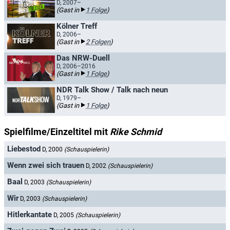
D, 2007–
(Gast in
1 Folge
)
Kölner Treff
D, 2006–
(Gast in
2 Folgen
)
Das NRW-Duell
D, 2006–2016
(Gast in
1 Folge
)
NDR Talk Show / Talk nach neun
D, 1979–
(Gast in
1 Folge
)
Spielfilme/Einzeltitel mit
Rike Schmid
Liebestod
D, 2000
(Schauspielerin)
Wenn zwei sich trauen
D, 2002
(Schauspielerin)
Baal
D, 2003
(Schauspielerin)
Wir
D, 2003
(Schauspielerin)
Hitlerkantate
D, 2005
(Schauspielerin)