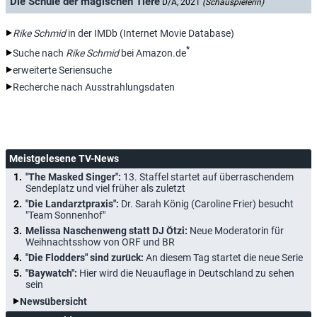
Die Schule der magischen Tiere
D/A, 2021
(Schauspielerin)
Rike Schmid
in der IMDb (Internet Movie Database)
*
Suche nach
Rike Schmid
bei Amazon.de
erweiterte Seriensuche
Recherche nach Ausstrahlungsdaten
Meistgelesene TV-News
"The Masked Singer":
13. Staffel startet auf überraschendem
Sendeplatz und viel früher als zuletzt
"Die Landarztpraxis":
Dr. Sarah König (Caroline Frier) besucht
"Team Sonnenhof"
Melissa Naschenweng statt DJ Ötzi:
Neue Moderatorin für
Weihnachtsshow von ORF und BR
"Die Flodders" sind zurück:
An diesem Tag startet die neue Serie
"Baywatch":
Hier wird die Neuauflage in Deutschland zu sehen
sein
Newsübersicht