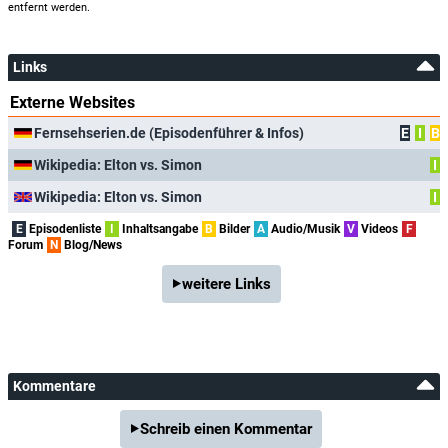
entfernt werden.
Links
Externe Websites
Fernsehserien.de (Episodenführer & Infos)
E
I
B
Wikipedia: Elton vs. Simon
I
Wikipedia: Elton vs. Simon
I
E
Episodenliste
I
Inhaltsangabe
B
Bilder
A
Audio/Musik
V
Videos
F
Forum
N
Blog/News
weitere Links
Kommentare
Schreib einen Kommentar