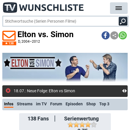
Elton vs. Simon
D
, 2004–2012
138
18.07.: Neue Folge: Elton vs Simon | S02 E01 | Ganze Folg
Infos
Streams
im TV
Forum
Episoden
Shop
Top 3
138
Fans
Serienwertung