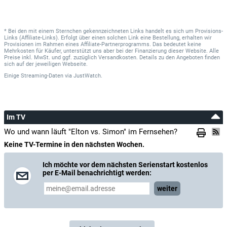
* Bei den mit einem Sternchen gekennzeichneten Links handelt es sich um Provisions-
Links (Affiliate-Links). Erfolgt über einen solchen Link eine Bestellung, erhalten wir
Provisionen im Rahmen eines Affiliate-Partnerprogramms. Das bedeutet keine
Mehrkosten für Käufer, unterstützt uns aber bei der Finanzierung dieser Website. Alle
Preise inkl. MwSt. und ggf. zuzüglich Versandkosten. Details zu den Angeboten finden
sich auf der jeweiligen Webseite.
Einige Streaming-Daten
via
JustWatch.
Im TV
Wo und wann läuft "Elton vs. Simon" im Fernsehen?
Keine TV-Termine in den nächsten Wochen.
Ich möchte vor dem nächsten Serienstart kostenlos
per E-Mail benachrichtigt werden:
weiter