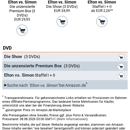
Elton vs. Simon
Elton vs. Simon
Elton vs. Simon
Die unzensierte
Die Show (3 DVDs)
Staffel I + II
Premium Box (3
EUR 34,99
ab EUR 2,26**
DVDs)
EUR 29,95
DVD
*
Die Show
(3 DVDs)
*
Die unzensierte Premium Box
(3 DVDs)
*
Elton vs. Simon
Staffel I + II
*
Suche nach
"Elton vs. Simon"
bei Amazon.de
*
Transparenzhinweis: Für gekennzeichnete Links erhalten wir Provisionen im Rahmen
eines Affiliate-Partnerprogramms. Das bedeutet keine Mehrkosten für Käufer,
unterstützt uns aber bei der Finanzierung dieser Website.
**
günstigster Preis im Amazon.de-Marketplace
Alle Preisangaben ohne Gewähr, Preise ggf. plus Porto & Versandkosten.
Preisstand: 08.08.2026 03:00 GMT+1 (
Mehr Informationen
)
Bestimmte Inhalte, die auf dieser Website angezeigt werden, stammen von Amazon.
Diese Inhalte werden "wie besehen" bereitgestellt und können jederzeit geändert oder