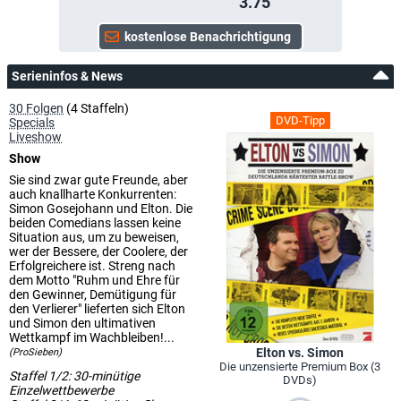
3.75
Serieninfos & News
30 Folgen
(4 Staffeln)
DVD-Tipp
Specials
Liveshow
Show
Sie sind zwar gute Freunde, aber
auch knallharte Konkurrenten:
Simon Gosejohann und Elton. Die
beiden Comedians lassen keine
Situation aus, um zu beweisen,
wer der Bessere, der Coolere, der
Erfolgreichere ist. Streng nach
dem Motto "Ruhm und Ehre für
den Gewinner, Demütigung für
den Verlierer" lieferten sich Elton
und Simon den ultimativen
Wettkampf im Wachbleiben!...
Elton vs. Simon
(ProSieben)
Die unzensierte Premium Box (3
Staffel 1/2: 30-minütige
DVDs)
Einzelwettbewerbe