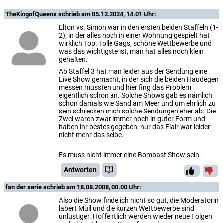
TheKingofQueens
schrieb am 05.12.2024, 14.01 Uhr:
Elton vs. Simon war in den ersten beiden Staffeln (1-
2), in der alles noch in einer Wohnung gespielt hat
wirklich Top. Tolle Gags, schöne Wettbewerbe und
was das wichtigste ist, man hat alles noch klein
gehalten.
Ab Staffel 3 hat man leider aus der Sendung eine
Live Show gemacht, in der sich die beiden Haudegen
messen mussten und hier fing das Problem
eigentlich schon an. Solche Shows gab es nämlich
schon damals wie Sand am Meer und um ehrlich zu
sein schrecken mich solche Sendungen eher ab. Die
Zwei waren zwar immer noch in guter Form und
haben ihr bestes gegeben, nur das Flair war leider
nicht mehr das selbe.
Es muss nicht immer eine Bombast Show sein.
Antworten
fan der serie
schrieb am 18.08.2008, 00.00 Uhr:
Also die Show finde ich nicht so gut, die Moderatorin
labert Müll und die kurzen Wettbewerbe sind
unlustiger. Hoffentlich werden wieder neue Folgen