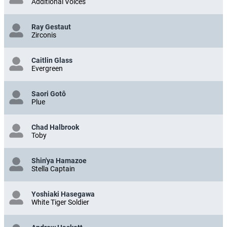
Additional Voices
Ray Gestaut
Zirconis
Caitlin Glass
Evergreen
Saori Gotô
Plue
Chad Halbrook
Toby
Shin'ya Hamazoe
Stella Captain
Yoshiaki Hasegawa
White Tiger Soldier