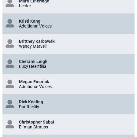
Marti Etheridge
Lector
Kristi Kang
Additional Voices
Brittney Karbowski
Wendy Marvell
Cherami Leigh
Lucy Heartfilia
Megan Emerick
Additional Voices
Rick Keeling
Pantherlily
Christopher Sabat
Elfman Strauss