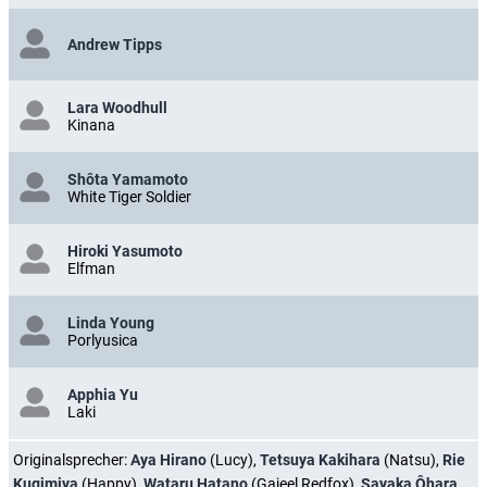
Andrew Tipps
Lara Woodhull
Kinana
Shôta Yamamoto
White Tiger Soldier
Hiroki Yasumoto
Elfman
Linda Young
Porlyusica
Apphia Yu
Laki
Originalsprecher:
Aya Hirano
(Lucy),
Tetsuya Kakihara
(Natsu),
Rie
Kugimiya
(Happy),
Wataru Hatano
(Gajeel Redfox),
Sayaka Ôhara
,