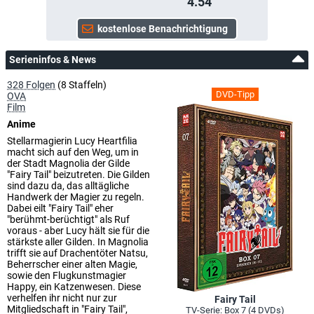
4.54
Serieninfos & News
328 Folgen
(8 Staffeln)
DVD-Tipp
OVA
Film
Anime
Stellarmagierin Lucy Heartfilia
macht sich auf den Weg, um in
der Stadt Magnolia der Gilde
"Fairy Tail" beizutreten. Die Gilden
sind dazu da, das alltägliche
Handwerk der Magier zu regeln.
Dabei eilt "Fairy Tail" eher
"berühmt-berüchtigt" als Ruf
voraus - aber Lucy hält sie für die
stärkste aller Gilden. In Magnolia
trifft sie auf Drachentöter Natsu,
Beherrscher einer alten Magie,
sowie den Flugkunstmagier
Happy, ein Katzenwesen. Diese
verhelfen ihr nicht nur zur
Fairy Tail
Mitgliedschaft in "Fairy Tail",
TV-Serie: Box 7 (4 DVDs)