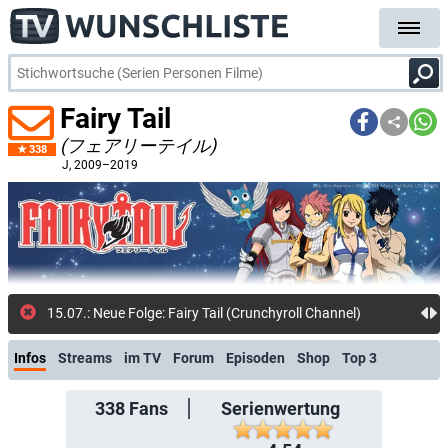
Fairy Tail
(フェアリーテイル)
338
J
, 2009–2019
15.07.: Neue Folge: Fairy Tail (Crunchyroll Channel)
Infos
Streams
im TV
Forum
Episoden
Shop
Top 3
338
Fans
Serienwertung