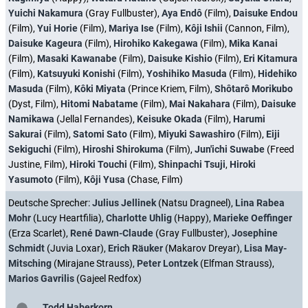
Yuichi Nakamura
(Gray Fullbuster),
Aya Endô
(Film),
Daisuke Endou
(Film),
Yui Horie
(Film),
Mariya Ise
(Film),
Kôji Ishii
(Cannon, Film),
Daisuke Kageura
(Film),
Hirohiko Kakegawa
(Film),
Mika Kanai
(Film),
Masaki Kawanabe
(Film),
Daisuke Kishio
(Film),
Eri Kitamura
(Film),
Katsuyuki Konishi
(Film),
Yoshihiko Masuda
(Film),
Hidehiko
Masuda
(Film),
Kôki Miyata
(Prince Kriem, Film),
Shôtarô Morikubo
(Dyst, Film),
Hitomi Nabatame
(Film),
Mai Nakahara
(Film),
Daisuke
Namikawa
(Jellal Fernandes),
Keisuke Okada
(Film),
Harumi
Sakurai
(Film),
Satomi Sato
(Film),
Miyuki Sawashiro
(Film),
Eiji
Sekiguchi
(Film),
Hiroshi Shirokuma
(Film),
Jun'ichi Suwabe
(Freed
Justine, Film),
Hiroki Touchi
(Film),
Shinpachi Tsuji
,
Hiroki
Yasumoto
(Film),
Kôji Yusa
(Chase, Film)
Deutsche Sprecher:
Julius Jellinek
(Natsu Dragneel),
Lina Rabea
Mohr
(Lucy Heartfilia),
Charlotte Uhlig
(Happy),
Marieke Oeffinger
(Erza Scarlet),
René Dawn-Claude
(Gray Fullbuster),
Josephine
Schmidt
(Juvia Loxar),
Erich Räuker
(Makarov Dreyar),
Lisa May-
Mitsching
(Mirajane Strauss),
Peter Lontzek
(Elfman Strauss),
Marios Gavrilis
(Gajeel Redfox)
Todd Haberkorn