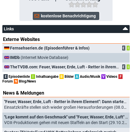
Links
Externe Websites
Fernsehserien.de (Episodenführer & Infos)
E
I
IMDb
(Internet Movie Database)
TheTVDB.com: Feuer, Wasser, Erde, Luft - Retter in ihrem Element
E
I
E
Episodenliste
I
Inhaltsangabe
B
Bilder
A
Audio/Musik
V
Videos
F
Forum
N
Blog/News
News & Meldungen
"Feuer, Wasser, Erde, Luft - Retter in ihrem Element": Dann starten die neuen Folgen der VOX-Dokureihe
Einsatzkräfte stellen sich wieder großen Herausforderungen (08.04.2026)
"Lege kommt auf den Geschmack" und "Feuer, Wasser, Erde, Luft" mit neuen Folgen
VOX-Produktionen gehen mit neuen Staffeln an den Start (29.10.2024)