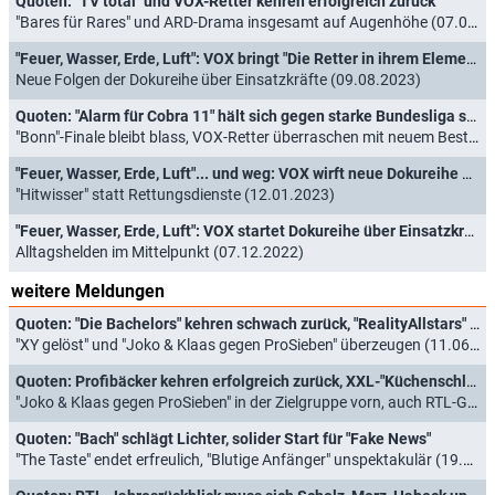
Quoten: "TV total" und VOX-Retter kehren erfolgreich zurück
"Bares für Rares" und ARD-Drama insgesamt auf Augenhöhe (07.09.2023)
"Feuer, Wasser, Erde, Luft": VOX bringt "Die Retter in ihrem Element" zurück
Neue Folgen der Dokureihe über Einsatzkräfte (09.08.2023)
Quoten: "Alarm für Cobra 11" hält sich gegen starke Bundesliga schadlos
"Bonn"-Finale bleibt blass, VOX-Retter überraschen mit neuem Bestwert (25.01.2023)
"Feuer, Wasser, Erde, Luft"... und weg: VOX wirft neue Dokureihe aus
"Hitwisser" statt Rettungsdienste (12.01.2023)
"Feuer, Wasser, Erde, Luft": VOX startet Dokureihe über Einsatzkräfte
Alltagshelden im Mittelpunkt (07.12.2022)
weitere Meldungen
Quoten: "Die Bachelors" kehren schwach zurück, "RealityAllstars" enden durchwachsen
"XY gelöst" und "Joko & Klaas gegen ProSieben" überzeugen (11.06.2026)
Quoten: Profibäcker kehren erfolgreich zurück, XXL-"Küchenschlacht" schmiert ab
"Joko & Klaas gegen ProSieben" in der Zielgruppe vorn, auch RTL-Gehaltsranking punktet (28.05.2026)
Quoten: "Bach" schlägt Lichter, solider Start für "Fake News"
"The Taste" endet erfreulich, "Blutige Anfänger" unspektakulär (19.12.2024)