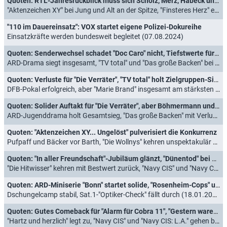
Quoten: RTL-Jahresrückblick muss sich Scholz, Merz, Habeck und Pufpaff geschlagen geben
"Aktenzeichen XY" bei Jung und Alt an der Spitze, "Finsteres Herz" endet durchwachsen (12.12.2024)
"110 im Dauereinsatz": VOX startet eigene Polizei-Dokureihe
Einsatzkräfte werden bundesweit begleitet (07.08.2024)
Quoten: Senderwechsel schadet "Doc Caro" nicht, Tiefstwerte für "Die Verräter"
ARD-Drama siegt insgesamt, "TV total" und "Das große Backen" bei Jüngeren am stärksten (05.10.2023)
Quoten: Verluste für "Die Verräter", "TV total" holt Zielgruppen-Sieg
DFB-Pokal erfolgreich, aber "Marie Brand" insgesamt am stärksten (28.09.2023)
Quoten: Solider Auftakt für "Die Verräter", aber Böhmermann und Pufpaff bei Jüngeren stärker
ARD-Jugenddrama holt Gesamtsieg, "Das große Backen" mit Verlusten (21.09.2023)
Quoten: "Aktenzeichen XY... Ungelöst" pulverisiert die Konkurrenz
Pufpaff und Bäcker vor Barth, "Die Wollnys" kehren unspektakulär zurück (14.09.2023)
Quoten: "In aller Freundschaft"-Jubiläum glänzt, "Dünentod" bei Älteren stark
"Die Hitwisser" kehren mit Bestwert zurück, "Navy CIS" und "Navy CIS: L.A." tun sich schwer (01.02.2023)
Quoten: ARD-Miniserie "Bonn" startet solide, "Rosenheim-Cops" und "Alarm für Cobra 11" stark
Dschungelcamp stabil, Sat.1-"Optiker-Check" fällt durch (18.01.2023)
Quoten: Gutes Comeback für "Alarm für Cobra 11", "Gestern waren wir noch Kinder" siegt erneut
"Hartz und herzlich" legt zu, "Navy CIS" und "Navy CIS: L.A." gehen baden (11.01.2023)