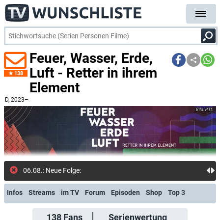
Feuer, Wasser, Erde,
Luft - Retter in ihrem
138
Element
D
, 2023–
RTL
06.08.: Neue Folge: S2E2 (R
Infos
Streams
im TV
Forum
Episoden
Shop
Top 3
138
Fans
Serienwertung