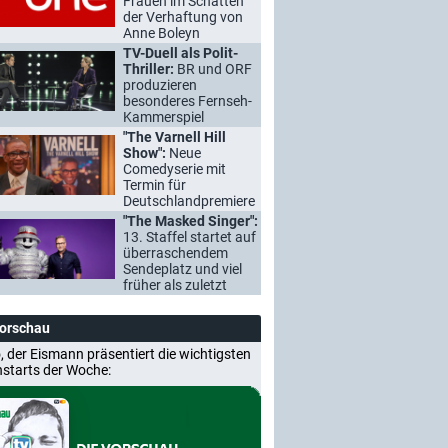
Frauen im Schatten
der Verhaftung von
Anne Boleyn
TV-Duell als Polit-
Thriller:
BR und ORF
produzieren
besonderes Fernseh-
Kammerspiel
"The Varnell Hill
Show":
Neue
Comedyserie mit
Termin für
Deutschlandpremiere
"The Masked Singer":
13. Staffel startet auf
überraschendem
Sendeplatz und viel
früher als zuletzt
Vorschau
, der Eismann präsentiert die wichtigsten
nstarts der Woche: