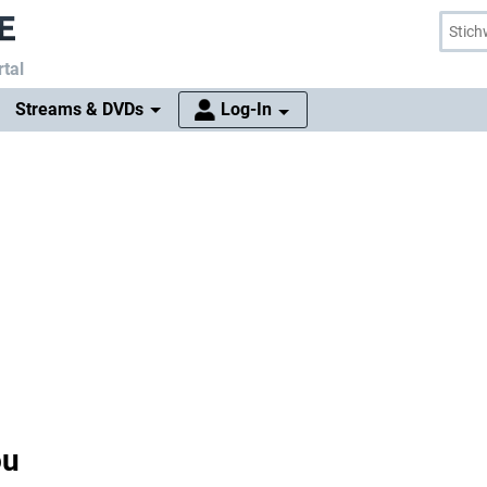
tal
Streams & DVDs
Log-In
ou