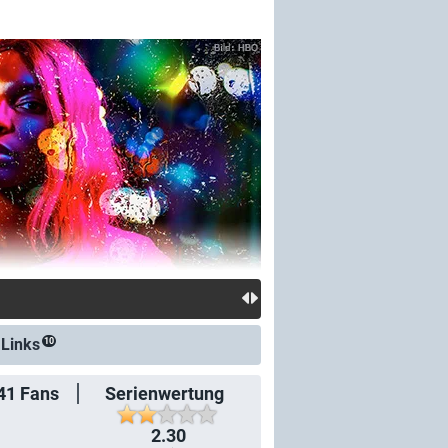
&
Links
10
41
Fans
Serienwertung
2.30