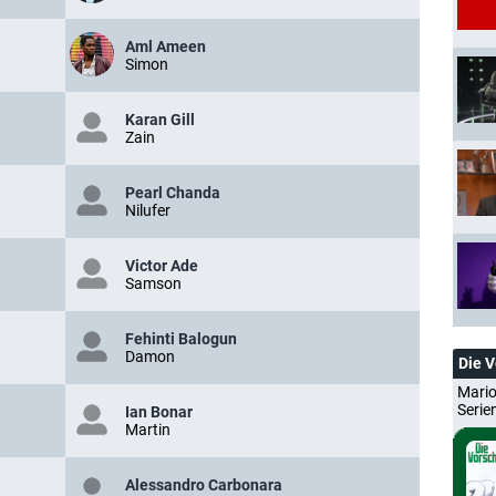
Aml Ameen
Simon
Karan Gill
Zain
Pearl Chanda
Nilufer
Victor Ade
Samson
Fehinti Balogun
Damon
Die 
Mario
Serie
Ian Bonar
Martin
Alessandro Carbonara