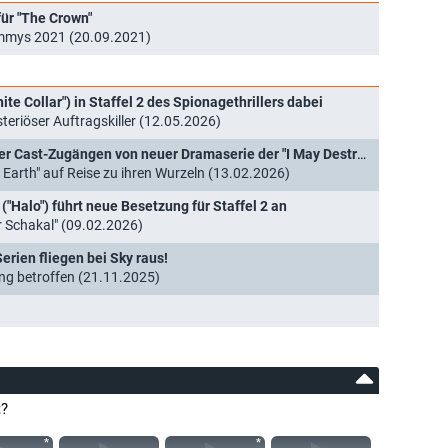
ür "The Crown"
 Emmys 2021 (20.09.2021)
te Collar") in Staffel 2 des Spionagethrillers dabei
eriöser Auftragskiller (12.05.2026)
"Doctor Who"- und "Westworld"-Stars unter Cast-Zugängen von neuer Dramaserie der "I May Destroy You"-Macherin
 Earth" auf Reise zu ihren Wurzeln (13.02.2026)
 ("Halo") führt neue Besetzung für Staffel 2 an
 Schakal" (09.02.2026)
rien fliegen bei Sky raus!
g betroffen (21.11.2025)
t?