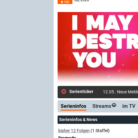
GB
, 2020–
141
Serienticker
12.05.: Neue Meldu
Serieninfos
Streams
im TV
99
Serieninfos & News
bisher 12 Folgen
(1 Staffel)