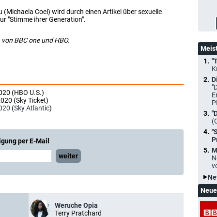
 (Michaela Coel) wird durch einen Artikel über sexuelle
r "Stimme ihrer Generation".
on von BBC one und HBO.
Meis
"
K
D
"
020 (HBO U.S.)
E
020 (Sky Ticket)
P
020
(
Sky Atlantic
)
"
(
"
P
igung per E-Mail
M
weiter
N
v
Ne
Neue
Weruche Opia
Terry Pratchard