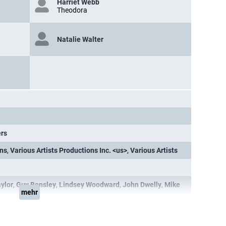
Harriet Webb
Theodora
Natalie Walter
rs
ons
,
Various Artists Productions Inc. <us>
,
Various Artists
ylor
,
Guy Bensley
,
Lindsey Woodward
,
John Dwelly
,
Mike
mehr