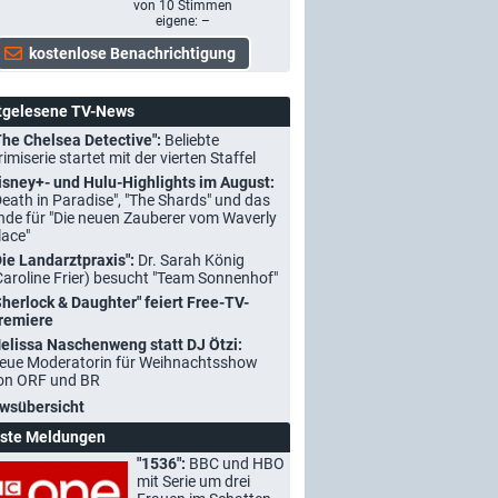
von
10
Stimmen
eigene: –
tgelesene TV-News
The Chelsea Detective":
Beliebte
rimiserie startet mit der vierten Staffel
isney+- und Hulu-Highlights im August:
Death in Paradise", "The Shards" und das
nde für "Die neuen Zauberer vom Waverly
lace"
Die Landarztpraxis":
Dr. Sarah König
Caroline Frier) besucht "Team Sonnenhof"
Sherlock & Daughter" feiert Free-TV-
remiere
elissa Naschenweng statt DJ Ötzi:
eue Moderatorin für Weihnachtsshow
on ORF und BR
wsübersicht
ste Meldungen
"1536":
BBC und HBO
mit Serie um drei