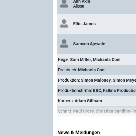
Ann Akin
Alissa
Ellie James
Samson Ajewole
Regie:
Sam Miller
,
Michaela Coel
Drehbuch:
Michaela Coel
Produktion:
Simon Maloney
,
Simon Meye
Produktionsfirma:
BBC
,
Falkna Producti
Kamera:
Adam Gillham
Schnitt:
Paul Cross
,
Christian Sandino-Ta
Phillips
News & Meldungen