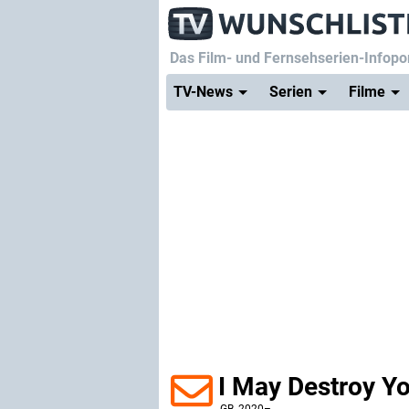
Das Film- und Fernsehserien-Infopor
TV-News
Serien
Filme
I May Destroy Y