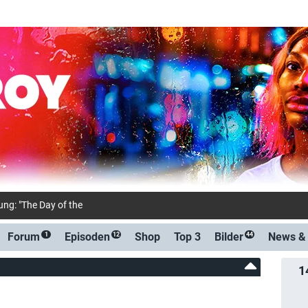
ng: "The Day of the Jackal": Matt Bomer ("White Colla
Forum
Episoden
Shop
Top 3
Bilder
News 
1
12
44
1