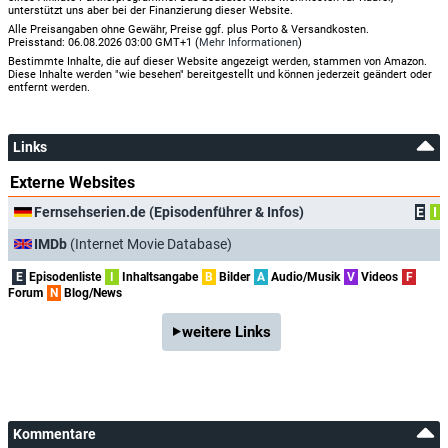
unterstützt uns aber bei der Finanzierung dieser Website.
Alle Preisangaben ohne Gewähr, Preise ggf. plus Porto & Versandkosten.
Preisstand: 06.08.2026 03:00 GMT+1 (
Mehr Informationen
)
Bestimmte Inhalte, die auf dieser Website angezeigt werden, stammen von Amazon.
Diese Inhalte werden "wie besehen" bereitgestellt und können jederzeit geändert oder
entfernt werden.
Links
Externe Websites
Fernsehserien.de (Episodenführer & Infos)
E
I
IMDb
(Internet Movie Database)
E
Episodenliste
I
Inhaltsangabe
B
Bilder
A
Audio/Musik
V
Videos
F
Forum
N
Blog/News
weitere Links
Kommentare