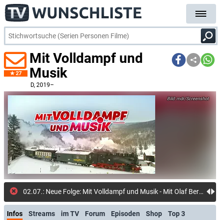
Mit Volldampf und
Musik
27
D
, 2019–
mdr/Screenshot
02.07.: Neue Folge: Mit Volldampf und Musik - Mit Olaf Berger unterwegs auf der Elbe (ARD Mediathek)
Infos
Streams
im TV
Forum
Episoden
Shop
Top 3