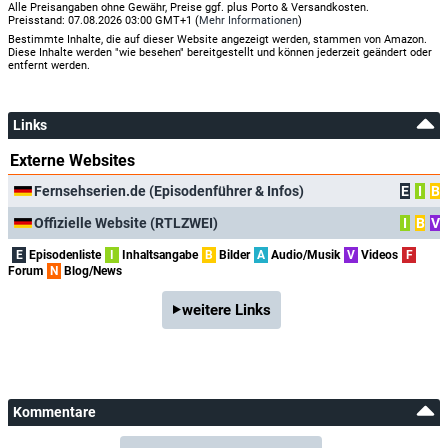
Alle Preisangaben ohne Gewähr, Preise ggf. plus Porto & Versandkosten.
Preisstand: 07.08.2026 03:00 GMT+1 (
Mehr Informationen
)
Bestimmte Inhalte, die auf dieser Website angezeigt werden, stammen von Amazon.
Diese Inhalte werden "wie besehen" bereitgestellt und können jederzeit geändert oder
entfernt werden.
Links
Externe Websites
Fernsehserien.de (Episodenführer & Infos)
E
I
B
Offizielle Website (RTLZWEI)
I
B
V
E
Episodenliste
I
Inhaltsangabe
B
Bilder
A
Audio/Musik
V
Videos
F
Forum
N
Blog/News
weitere Links
Kommentare