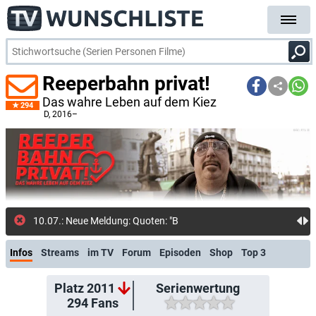
Reeperbahn privat!
Das wahre Leben auf dem Kiez
294
D
, 2016–
10.07.: Neue Meldung: Quoten: "Bachelors"-Finale g
Infos
Streams
im TV
Forum
Episoden
Shop
Top 3
Platz 2011
Serienwertung
294
Fans