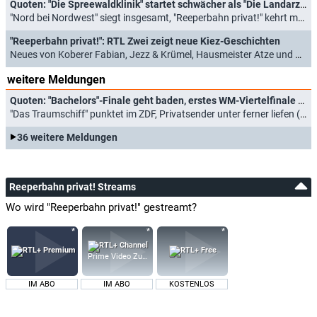
Quoten: "Die Spreewaldklinik" startet schwächer als "Die Landarztpraxis", neuer Rekord für "Dschungel-Legenden"
"Nord bei Nordwest" siegt insgesamt, "Reeperbahn privat!" kehrt mau zurück (30.08.2024)
"Reeperbahn privat!": RTL Zwei zeigt neue Kiez-Geschichten
Neues von Koberer Fabian, Jezz & Krümel, Hausmeister Atze und Dragqueen Vanity Trash (08.08.2024)
weitere Meldungen
Quoten: "Bachelors"-Finale geht baden, erstes WM-Viertelfinale bärenstark
"Das Traumschiff" punktet im ZDF, Privatsender unter ferner liefen (10.07.2026)
36 weitere Meldungen
Reeperbahn privat! Streams
Wo wird "Reeperbahn privat!" gestreamt?
Prime Video Zusatz-Kanäle
IM ABO
IM ABO
KOSTENLOS