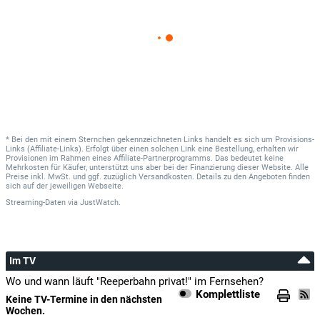
* Bei den mit einem Sternchen gekennzeichneten Links handelt es sich um Provisions-
Links (Affiliate-Links). Erfolgt über einen solchen Link eine Bestellung, erhalten wir
Provisionen im Rahmen eines Affiliate-Partnerprogramms. Das bedeutet keine
Mehrkosten für Käufer, unterstützt uns aber bei der Finanzierung dieser Website. Alle
Preise inkl. MwSt. und ggf. zuzüglich Versandkosten. Details zu den Angeboten finden
sich auf der jeweiligen Webseite.
Streaming-Daten
via
JustWatch.
Im TV
Wo und wann läuft "Reeperbahn privat!" im Fernsehen?
Komplettliste
Keine TV-Termine in den nächsten
Wochen.