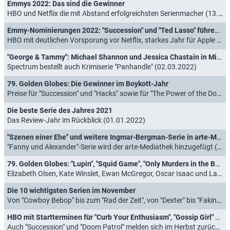
Emmys 2022: Das sind die Gewinner
HBO und Netflix die mit Abstand erfolgreichsten Serienmacher (13.09.2022)
Emmy-Nominierungen 2022: "Succession" und "Ted Lasso" führen das Feld an
HBO mit deutlichen Vorsporung vor Netflix, starkes Jahr für Apple TV+ und Hulu, Disney+ ohne Hit (12.07.2022)
"George & Tammy": Michael Shannon und Jessica Chastain in Miniserie über Countrymusik-Legenden
Spectrum bestellt auch Krimiserie "Panhandle" (02.03.2022)
79. Golden Globes: Die Gewinner im Boykott-Jahr
Preise für "Succession" und "Hacks" sowie für "The Power of the Dog" und "West Side Story" (10.01.2022)
Die beste Serie des Jahres 2021
Das Review-Jahr im Rückblick (01.01.2022)
"Szenen einer Ehe" und weitere Ingmar-Bergman-Serie in arte-Mediathek
"Fanny und Alexander"-Serie wird der arte-Mediathek hinzugefügt (14.12.2021)
79. Golden Globes: "Lupin", "Squid Game", "Only Murders in the Building" und "Mare of Easttown" nominiert
Elizabeth Olsen, Kate Winslet, Ewan McGregor, Oscar Isaac und Lady Gaga hoffen auf Auszeichnungen (13.12.2021)
Die 10 wichtigsten Serien im November
Von "Cowboy Bebop" bis zum "Rad der Zeit", von "Dexter" bis "Faking Hitler" (01.11.2021)
HBO mit Startterminen für "Curb Your Enthusiasm", "Gossip Girl" und weitere Serien
Auch "Succession" und "Doom Patrol" melden sich im Herbst zurück (27.08.2021)