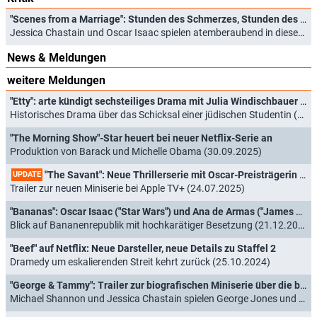
"Scenes from a Marriage": Stunden des Schmerzes, Stunden des Leids
Jessica Chastain und Oscar Isaac spielen atemberaubend in diesem Update des Ingmar-Bergman-Klassikers (19.09.2021)
News & Meldungen
weitere Meldungen
"Etty": arte kündigt sechsteiliges Drama mit Julia Windischbauer und Sebastian Koch an
Historisches Drama über das Schicksal einer jüdischen Studentin (31.03.2026)
"The Morning Show"-Star heuert bei neuer Netflix-Serie an
Produktion von Barack und Michelle Obama (30.09.2025)
"The Savant": Neue Thrillerserie mit Oscar-Preisträgerin Jessica Chastain kurzfristig verschoben
UPDATE
Trailer zur neuen Miniserie bei Apple TV+ (24.07.2025)
"Bananas": Oscar Isaac ("Star Wars") und Ana de Armas ("James Bond 007") in neuer Serie
Blick auf Bananenrepublik mit hochkarätiger Besetzung (21.12.2024)
"Beef" auf Netflix: Neue Darsteller, neue Details zu Staffel 2
Dramedy um eskalierenden Streit kehrt zurück (25.10.2024)
"George & Tammy": Trailer zur biografischen Miniserie über die beiden Countrymusik-Legenden
Michael Shannon und Jessica Chastain spielen George Jones und Tammy Wynette (02.12.2022)