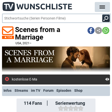
Scenes from a
Marriage
114
USA
, 2021–
kostenlose E-Mail-Ben
Infos
Streams
im TV
Forum
Episoden
Shop
114
Fans
Serienwertung