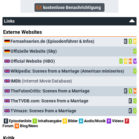
Links
Externe Websites
Fernsehserien.de (Episodenführer & Infos)
E
I
B
Offizielle Website (Sky)
I
Official Website (HBO)
I
B
N
V
Wikipedia: Scenes from a Marriage (American miniseries)
I
IMDb
(Internet Movie Database)
TheFutonCritic: Scenes from a Marriage
E
I
N
TheTVDB.com: Scenes from a Marriage
E
I
TVmaze: Scenes from a Marriage
E
I
E
Episodenliste
I
Inhaltsangabe
B
Bilder
A
Audio/Musik
V
Videos
F
Forum
N
Blog/News
Kritik