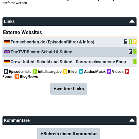
entfernt werden.
Links
Externe Websites
Fernsehserien.de (Episodenführer & Infos)
E
I
B
TheTVDB.com: Schuld & Sühne
E
I
Crew United: Schuld und Sühne - Das verschwundene Ehepaar
I
E
Episodenliste
I
Inhaltsangabe
B
Bilder
A
Audio/Musik
V
Videos
F
Forum
N
Blog/News
weitere Links
Kommentare
Schreib einen Kommentar