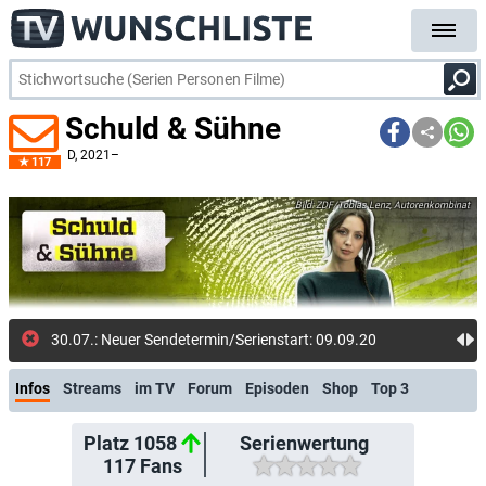
Schuld & Sühne
D
, 2021–
117
ZDF/Tobias Lenz, Autorenkombinat
30.07.: Neuer Sendetermin/Serienstart: 09.09.2026 (ZDFneo)
Infos
Streams
im TV
Forum
Episoden
Shop
Top 3
Platz 1058
Serienwertung
117
Fans