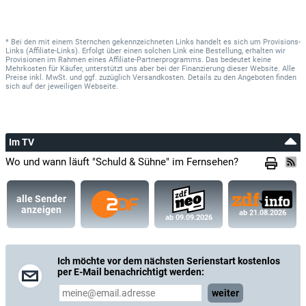
* Bei den mit einem Sternchen gekennzeichneten Links handelt es sich um Provisions-
Links (Affiliate-Links). Erfolgt über einen solchen Link eine Bestellung, erhalten wir
Provisionen im Rahmen eines Affiliate-Partnerprogramms. Das bedeutet keine
Mehrkosten für Käufer, unterstützt uns aber bei der Finanzierung dieser Website. Alle
Preise inkl. MwSt. und ggf. zuzüglich Versandkosten. Details zu den Angeboten finden
sich auf der jeweiligen Webseite.
Im TV
Wo und wann läuft "Schuld & Sühne" im Fernsehen?
alle Sender
anzeigen
ab 21.08.2026
ab 09.09.2026
Ich möchte vor dem nächsten Serienstart kostenlos
per E-Mail benachrichtigt werden:
weiter