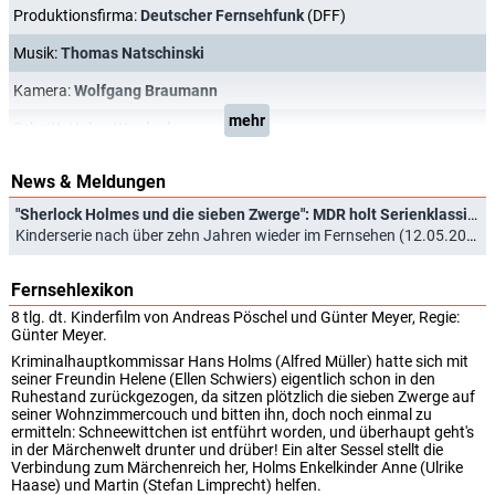
Produktionsfirma:
Deutscher Fernsehfunk
(DFF)
Musik:
Thomas Natschinski
Kamera:
Wolfgang Braumann
mehr
Schnitt:
Helga Wardeck
News & Meldungen
"Sherlock Holmes und die sieben Zwerge": MDR holt Serienklassiker aus dem Archiv
Kinderserie nach über zehn Jahren wieder im Fernsehen (12.05.2022)
Fernsehlexikon
8 tlg. dt. Kinderfilm von Andreas Pöschel und Günter Meyer, Regie:
Günter Meyer.
Kriminalhauptkommissar Hans Holms (Alfred Müller) hatte sich mit
seiner Freundin Helene (Ellen Schwiers) eigentlich schon in den
Ruhestand zurückgezogen, da sitzen plötzlich die sieben Zwerge auf
seiner Wohnzimmercouch und bitten ihn, doch noch einmal zu
ermitteln: Schneewittchen ist entführt worden, und überhaupt geht's
in der Märchenwelt drunter und drüber! Ein alter Sessel stellt die
Verbindung zum Märchenreich her, Holms Enkelkinder Anne (Ulrike
Haase) und Martin (Stefan Limprecht) helfen.