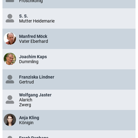
Froschkönig
S. S.
Mutter Heidemarie
Manfred Möck
Vater Eberhard
Joachim Kaps
Dummling
Franziska Lindner
Gertrud
Wolfgang Jaster
Alarich
Zwerg
Anja Kling
Königin
Frank Panhans