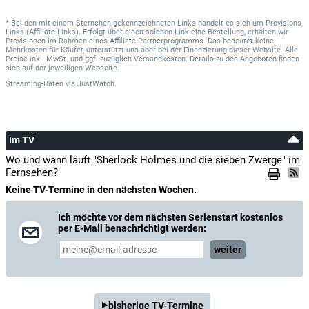
* Bei den mit einem Sternchen gekennzeichneten Links handelt es sich um Provisions-
Links (Affiliate-Links). Erfolgt über einen solchen Link eine Bestellung, erhalten wir
Provisionen im Rahmen eines Affiliate-Partnerprogramms. Das bedeutet keine
Mehrkosten für Käufer, unterstützt uns aber bei der Finanzierung dieser Website. Alle
Preise inkl. MwSt. und ggf. zuzüglich Versandkosten. Details zu den Angeboten finden
sich auf der jeweiligen Webseite.
Streaming-Daten
via
JustWatch.
Im TV
Wo und wann läuft "Sherlock Holmes und die sieben Zwerge" im
Fernsehen?
Keine TV-Termine in den nächsten Wochen.
Ich möchte vor dem nächsten Serienstart kostenlos
per E-Mail benachrichtigt werden:
weiter
bisherige TV-Termine