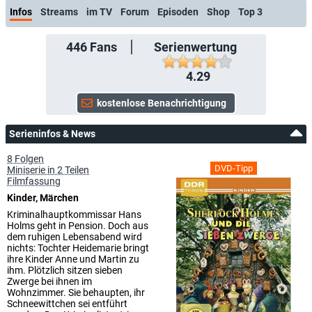
Infos
Streams
im TV
Forum
Episoden
Shop
Top 3
446
Fans
Serienwertung
4.29
Serieninfos & News
8 Folgen
DVD-Tipp
Miniserie in 2 Teilen
Filmfassung
Kinder, Märchen
Kriminalhauptkommissar Hans
Holms geht in Pension. Doch aus
dem ruhigen Lebensabend wird
nichts: Tochter Heidemarie bringt
ihre Kinder Anne und Martin zu
ihm. Plötzlich sitzen sieben
Zwerge bei ihnen im
Wohnzimmer. Sie behaupten, ihr
Schneewittchen sei entführt