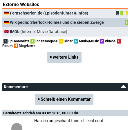
Externe Websites
Fernsehserien.de (Episodenführer & Infos)
E
I
B
Wikipedia: Sherlock Holmes und die sieben Zwerge
I
IMDb
(Internet Movie Database)
E
Episodenliste
I
Inhaltsangabe
B
Bilder
A
Audio/Musik
V
Videos
F
Forum
N
Blog/News
weitere Links
Kommentare
Schreib einen Kommentar
BerndMetz
schrieb am 03.02.2015, 00.00 Uhr:
Hab ich angeschaut fand ich echt cool