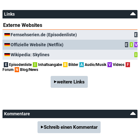
Links
Externe Websites
Fernsehserien.de (Episodenliste)
E
Offizielle Website (Netflix)
E
I
V
Wikipedia: Skylines
I
E
Episodenliste
I
Inhaltsangabe
B
Bilder
A
Audio/Musik
V
Videos
F
Forum
N
Blog/News
weitere Links
Kommentare
Schreib einen Kommentar