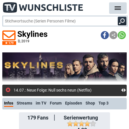
Skylines
D
, 2019
179
14.07.: Neue Folge: Null sechs neun (Netflix)
Infos
Streams
im TV
Forum
Episoden
Shop
Top 3
179
Fans
Serienwertung