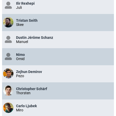
Ilir Rexhepi
Juli
Tristan Seith
Skee
Dustin Jérôme Schanz
Manuel
Nimo
Omid
Zejhun Demirov
Pezo
Christopher Schärf
Thorsten
Carlo Ljubek
Miro