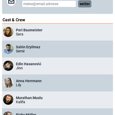
weiter
Cast & Crew
Peri Baumeister
Sara
Sahin Eryilmaz
Semir
Edin Hasanović
Jinn
Anna Herrmann
Lily
Murathan Muslu
Kalifa
Richy Müller