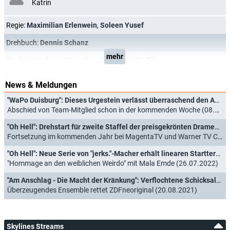
Katrin
Regie:
Maximilian Erlenwein
,
Soleen Yusef
Drehbuch:
Dennis Schanz
mehr
Produktionsfirma:
Komplizen Film
,
StickUp Films
News & Meldungen
"WaPo Duisburg": Dieses Urgestein verlässt überraschend den ARD-Vorabendkrimi
Abschied von Team-Mitglied schon in der kommenden Woche (08.05.2025)
"Oh Hell": Drehstart für zweite Staffel der preisgekrönten Dramedy des "jerks."-Machers
Fortsetzung im kommenden Jahr bei MagentaTV und Warner TV Comedy (19.07.2023)
"Oh Hell": Neue Serie von "jerks."-Macher erhält linearen Starttermin
"Hommage an den weiblichen Weirdo" mit Mala Emde (26.07.2022)
"Am Anschlag - Die Macht der Kränkung": Verflochtene Schicksalswege kulminieren in Amoklauf
Überzeugendes Ensemble rettet ZDFneoriginal (20.08.2021)
Skylines Streams