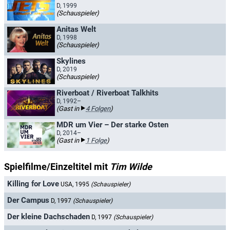
D, 1999
(Schauspieler)
Anitas Welt
D, 1998
(Schauspieler)
Skylines
D, 2019
(Schauspieler)
Riverboat / Riverboat Talkhits
D, 1992–
(Gast in
4 Folgen
)
MDR um Vier – Der starke Osten
D, 2014–
(Gast in
1 Folge
)
Spielfilme/Einzeltitel mit
Tim Wilde
Killing for Love
USA, 1995
(Schauspieler)
Der Campus
D, 1997
(Schauspieler)
Der kleine Dachschaden
D, 1997
(Schauspieler)