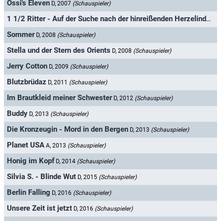
Ossi's Eleven
D, 2007
(Schauspieler)
1 1/2 Ritter - Auf der Suche nach der hinreißenden Herzelinde
D, 
Sommer
D, 2008
(Schauspieler)
Stella und der Stern des Orients
D, 2008
(Schauspieler)
Jerry Cotton
D, 2009
(Schauspieler)
Blutzbrüdaz
D, 2011
(Schauspieler)
Im Brautkleid meiner Schwester
D, 2012
(Schauspieler)
Buddy
D, 2013
(Schauspieler)
Die Kronzeugin - Mord in den Bergen
D, 2013
(Schauspieler)
Planet USA
A, 2013
(Schauspieler)
Honig im Kopf
D, 2014
(Schauspieler)
Silvia S. - Blinde Wut
D, 2015
(Schauspieler)
Berlin Falling
D, 2016
(Schauspieler)
Unsere Zeit ist jetzt
D, 2016
(Schauspieler)