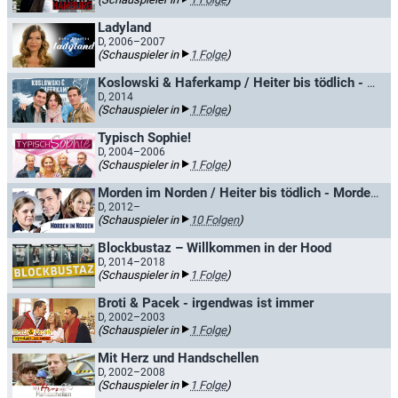
Ladyland
D, 2006–2007
(Schauspieler in
1 Folge
)
Koslowski & Haferkamp / Heiter bis tödlich - Koslowski & Haferkamp
D, 2014
(Schauspieler in
1 Folge
)
Typisch Sophie!
D, 2004–2006
(Schauspieler in
1 Folge
)
Morden im Norden / Heiter bis tödlich - Morden im Norden
D, 2012–
(Schauspieler in
10 Folgen
)
Blockbustaz – Willkommen in der Hood
D, 2014–2018
(Schauspieler in
1 Folge
)
Broti & Pacek - irgendwas ist immer
D, 2002–2003
(Schauspieler in
1 Folge
)
Mit Herz und Handschellen
D, 2002–2008
(Schauspieler in
1 Folge
)