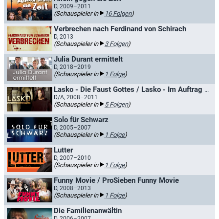
D, 2009–2011
(Schauspieler in
16 Folgen
)
Verbrechen nach Ferdinand von Schirach
D, 2013
(Schauspieler in
3 Folgen
)
Julia Durant ermittelt
D, 2018–2019
(Schauspieler in
1 Folge
)
Lasko - Die Faust Gottes / Lasko - Im Auftrag des Vatikans
D/A, 2008–2011
(Schauspieler in
5 Folgen
)
Solo für Schwarz
D, 2005–2007
(Schauspieler in
1 Folge
)
Lutter
D, 2007–2010
(Schauspieler in
1 Folge
)
Funny Movie / ProSieben Funny Movie
D, 2008–2013
(Schauspieler in
1 Folge
)
Die Familienanwältin
D, 2006–2007