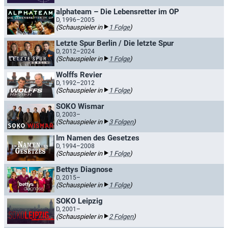
alphateam – Die Lebensretter im OP
D, 1996–2005
(Schauspieler in
1 Folge
)
Letzte Spur Berlin / Die letzte Spur
D, 2012–2024
(Schauspieler in
1 Folge
)
Wolffs Revier
D, 1992–2012
(Schauspieler in
1 Folge
)
SOKO Wismar
D, 2003–
(Schauspieler in
3 Folgen
)
Im Namen des Gesetzes
D, 1994–2008
(Schauspieler in
1 Folge
)
Bettys Diagnose
D, 2015–
(Schauspieler in
1 Folge
)
SOKO Leipzig
D, 2001–
(Schauspieler in
2 Folgen
)