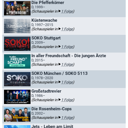
Die Pfefferkörner
D, 1999–
(Schauspieler in
1 Folge
)
Küstenwache
D, 1997–2015
(Schauspieler in
1 Folge
)
SOKO Stuttgart
D, 2009–
(Schauspieler in
1 Folge
)
In aller Freundschaft - Die jungen Ärzte
D, 2015–
(Schauspieler in
1 Folge
)
SOKO München / SOKO 5113
D, 1978–2020
(Schauspieler in
1 Folge
)
Großstadtrevier
D, 1986–
(Schauspieler in
1 Folge
)
Die Rosenheim-Cops
D, 2002–
(Schauspieler in
1 Folge
)
Jets - Leben am Limit