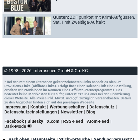
Quoten:
ZDF punktet mit Krimi-Aufgüssen,
Sat.1 mit Zweitliga-Auftakt
© 1998 - 2026 imfernsehen GmbH & Co. KG
* Bei den mit einem Sternchen gekennzeichneten Links handelt es sich um
Provisions-Links (Affiliate-Links). Erfolgt über einen solchen Link eine Bestellung,
erhalten wir Provisionen im Rahmen eines Affiliate-Partnerprogramms. Das
bedeutet keine Mehrkosten für Käufer, unterstützt uns aber bei der Finanzierung
dieser Website. Alle Preise inkl. MwSt. und ggf. zuzüglich Versandkosten. Details
zu den Angeboten finden sich auf der jeweiligen Webseite.
Impressum
Kontakt
Werbung schalten
Datenschutz
Datenschutzeinstellungen
Newsletter
Blog
Facebook
Bluesky
X.com
RSS-Feed
Atom-Feed
Dark-Mode
nach oben
Hauptseite
Stichwortsuche
Sendung verpasst?