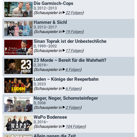
Die Garmisch-Cops
D, 2012–2013
(Schauspieler in
22 Folgen
)
Hammer & Sichl
D, 2013–2017
(Schauspieler in
19 Folgen
)
Sinan Toprak ist der Unbestechliche
D, 1999–2002
(Schauspieler in
17 Folgen
)
23 Morde – Bereit für die Wahrheit?
D, 2019–
(Schauspieler in
6 Folgen
)
Luden – Könige der Reeperbahn
D, 2023
(Schauspieler in
6 Folgen
)
Neger, Neger, Schornsteinfeger
D, 2006
(Schauspieler in
2 Folgen
)
WaPo Bodensee
D, 2016–
(Schauspieler in
104 Folgen
)
Allein gegen die Zeit