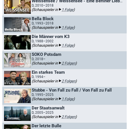
Weissensee / Weissensee - Eine Berliner Liebesgeschichte
D, 2010–2018
(Schauspieler in
1 Folge
)
Bella Block
D, 1993–2018
(Schauspieler in
1 Folge
)
Die Männer vom K3
D, 1988–2002
(Schauspieler in
1 Folge
)
SOKO Potsdam
D, 2018–
(Schauspieler in
2 Folgen
)
Ein starkes Team
D, 1994–
(Schauspieler in
2 Folgen
)
Stubbe - Von Fall zu Fall / Von Fall zu Fall
D, 1995–2025
(Schauspieler in
1 Folge
)
Der Staatsanwalt
D, 2005–2025
(Schauspieler in
2 Folgen
)
Der letzte Bulle