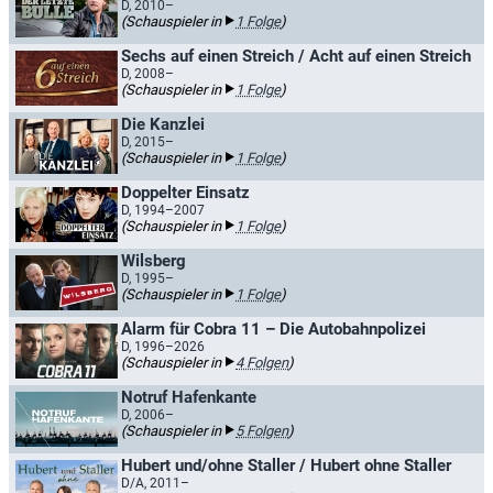
D, 2010–
(Schauspieler in
1 Folge
)
Sechs auf einen Streich / Acht auf einen Streich
D, 2008–
(Schauspieler in
1 Folge
)
Die Kanzlei
D, 2015–
(Schauspieler in
1 Folge
)
Doppelter Einsatz
D, 1994–2007
(Schauspieler in
1 Folge
)
Wilsberg
D, 1995–
(Schauspieler in
1 Folge
)
Alarm für Cobra 11 – Die Autobahnpolizei
D, 1996–2026
(Schauspieler in
4 Folgen
)
Notruf Hafenkante
D, 2006–
(Schauspieler in
5 Folgen
)
Hubert und/ohne Staller / Hubert ohne Staller
D/A, 2011–