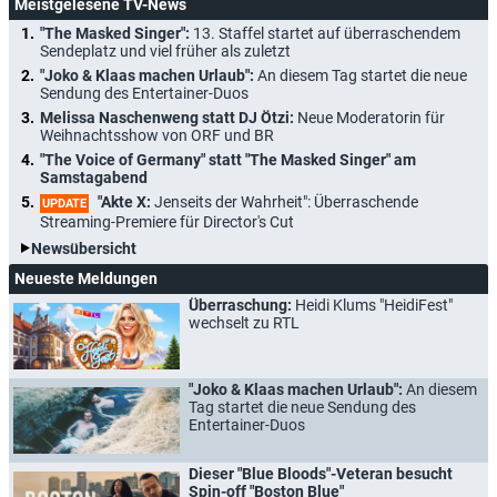
Meistgelesene TV-News
"The Masked Singer":
13. Staffel startet auf überraschendem
Sendeplatz und viel früher als zuletzt
"Joko & Klaas machen Urlaub":
An diesem Tag startet die neue
Sendung des Entertainer-Duos
Melissa Naschenweng statt DJ Ötzi:
Neue Moderatorin für
Weihnachtsshow von ORF und BR
"The Voice of Germany" statt "The Masked Singer" am
Samstagabend
"Akte X:
Jenseits der Wahrheit": Überraschende
UPDATE
Streaming-Premiere für Director's Cut
Newsübersicht
Neueste Meldungen
Überraschung:
Heidi Klums "HeidiFest"
wechselt zu RTL
"Joko & Klaas machen Urlaub":
An diesem
Tag startet die neue Sendung des
Entertainer-Duos
Dieser "Blue Bloods"-Veteran besucht
Spin-off "Boston Blue"