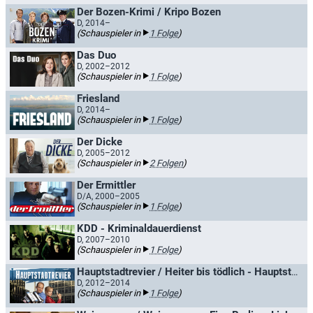
Der Bozen-Krimi / Kripo Bozen
D, 2014–
(Schauspieler in
1 Folge
)
Das Duo
D, 2002–2012
(Schauspieler in
1 Folge
)
Friesland
D, 2014–
(Schauspieler in
1 Folge
)
Der Dicke
D, 2005–2012
(Schauspieler in
2 Folgen
)
Der Ermittler
D/A, 2000–2005
(Schauspieler in
1 Folge
)
KDD - Kriminaldauerdienst
D, 2007–2010
(Schauspieler in
1 Folge
)
Hauptstadtrevier / Heiter bis tödlich - Hauptstadtrevier
D, 2012–2014
(Schauspieler in
1 Folge
)