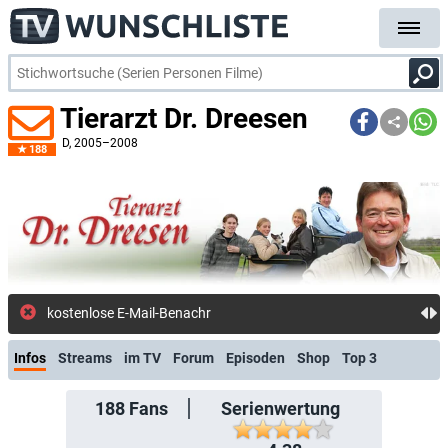
Tierarzt Dr. Dreesen
D
, 2005–2008
188
kostenlose E-Mail-Benachrichtigung bei Str
Infos
Streams
im TV
Forum
Episoden
Shop
Top 3
188
Fans
Serienwertung