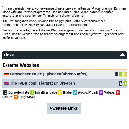
*
Transparenzhinweis: Für gekennzeichnete Links erhalten wir Provisionen im Rahmen
eines Affiliate-Partnerprogramms. Das bedeutet keine Mehrkosten für Käufer,
unterstützt uns aber bei der Finanzierung dieser Website.
Alle Preisangaben ohne Gewähr, Preise ggf. plus Porto & Versandkosten.
Preisstand: 06.08.2026 03:00 GMT+1 (
Mehr Informationen
)
Bestimmte Inhalte, die auf dieser Website angezeigt werden, stammen von Amazon.
Diese Inhalte werden "wie besehen" bereitgestellt und können jederzeit geändert oder
entfernt werden.
Links
Externe Websites
Fernsehserien.de (Episodenführer & Infos)
E
I
B
TheTVDB.com: Tierarzt Dr. Dreesen
E
I
E
Episodenliste
I
Inhaltsangabe
B
Bilder
A
Audio/Musik
V
Videos
F
Forum
N
Blog/News
weitere Links