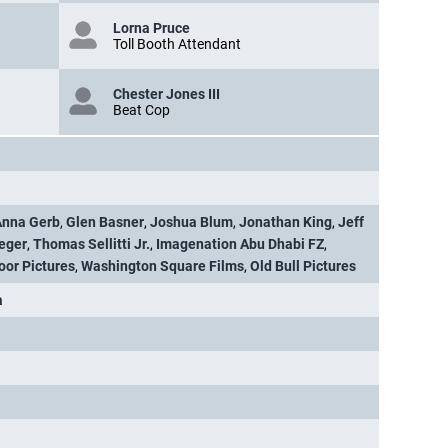
Lorna Pruce
Toll Booth Attendant
Chester Jones III
Beat Cop
Anna Gerb
,
Glen Basner
,
Joshua Blum
,
Jonathan King
,
Jeff
eger
,
Thomas Sellitti Jr.
,
Imagenation Abu Dhabi FZ
,
oor Pictures
,
Washington Square Films
,
Old Bull Pictures
a