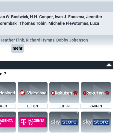
an G. Bostwick
,
H.H. Cooper
,
Ivan J. Fonseca
,
Jennifer
Porembski
,
Thomas Tobin
,
Michelle Flevotomas
,
Luca
Heather Fink
,
Richard Hymns
,
Bobby Johanson
mehr
mt?
UFEN
LEIHEN
LEIHEN
KAUFEN