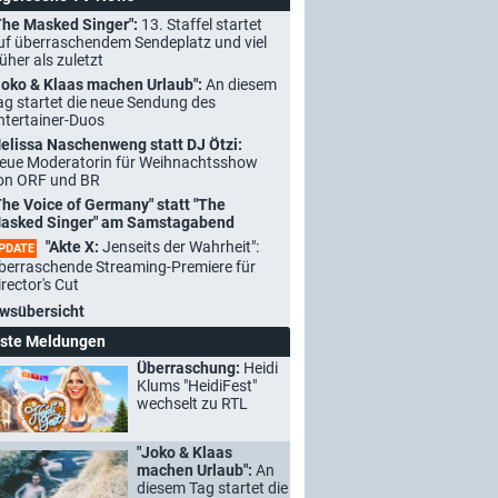
The Masked Singer":
13. Staffel startet
uf überraschendem Sendeplatz und viel
rüher als zuletzt
Joko & Klaas machen Urlaub":
An diesem
ag startet die neue Sendung des
ntertainer-Duos
elissa Naschenweng statt DJ Ötzi:
eue Moderatorin für Weihnachtsshow
on ORF und BR
The Voice of Germany" statt "The
asked Singer" am Samstagabend
"Akte X:
Jenseits der Wahrheit":
PDATE
berraschende Streaming-Premiere für
irector's Cut
wsübersicht
ste Meldungen
Überraschung:
Heidi
Klums "HeidiFest"
wechselt zu RTL
"Joko & Klaas
machen Urlaub":
An
diesem Tag startet die