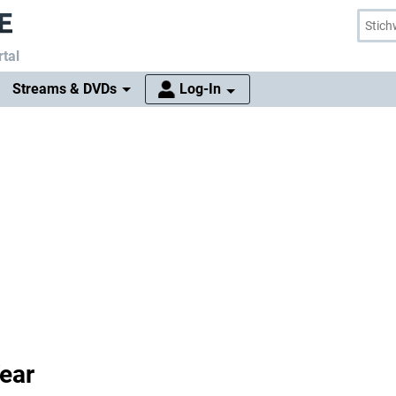
tal
Streams & DVDs
Log-In
ear