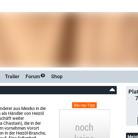
Trailer
Forum
Shop
0
Pla
Blu-ray-Tipp
nderer aus Mexiko in die
s als Händler von Heizöl
schäft weiter
 Chastain), die in der
inem vornehmen Vorort
n in der Heizöl-Branche,
Meis