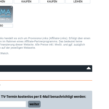
IHEN
KAUFEN
KAUFEN
LEIHEN
ideo Zusatz-Kanäle
BO
 handelt es sich um Provisions-Links (Affiliate-Links). Erfolgt über einen
onen im Rahmen eines Affiliate-Partnerprogramms. Das bedeutet keine
Finanzierung dieser Website. Alle Preise inkl. MwSt. und ggf. zuzüglich
 auf der jeweiligen Webseite.
tWatch.
.
 TV-Termin kostenlos per E-Mail benachrichtigt werden:
weiter