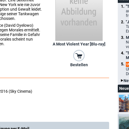
auf. Eine Seltenheit
 New York wie nie zuvor
"
ption und Gewalt leidet.
a
nige seiner Tankwagen
f
schossen.
"
ce (David Oyelowo)
T
egen Morales ermittelt.
E
seine Familie in Gefahr
M
orales scheint nun
N
en.
A Most Violent Year [Blu-ray]
v
"
M
U
Bestellen
Ü
D
Ne
Neue
2016 (Sky Cinema)
igung per E-Mail