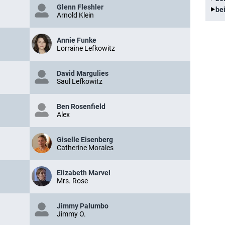
Glenn Fleshler
be
Arnold Klein
Annie Funke
Lorraine Lefkowitz
David Margulies
Saul Lefkowitz
Ben Rosenfield
Alex
Giselle Eisenberg
Catherine Morales
Elizabeth Marvel
Mrs. Rose
Jimmy Palumbo
Jimmy O.