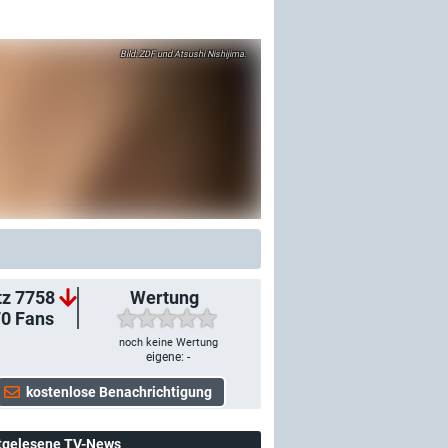
ZDF und Atsushi Nishijima.
tz 7758
Wertung
70
Fans
noch keine Wertung
eigene: -
tgelesene TV-News