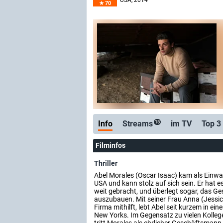
USA
, 2014
70
Info
Streams
im TV
Top 3
15
Filminfos
Thriller
Abel Morales (Oscar Isaac) kam als Einwa
USA und kann stolz auf sich sein. Er hat e
weit gebracht, und überlegt sogar, das Ge
auszubauen. Mit seiner Frau Anna (Jessica
Firma mithilft, lebt Abel seit kurzem in e
New Yorks. Im Gegensatz zu vielen Kollege