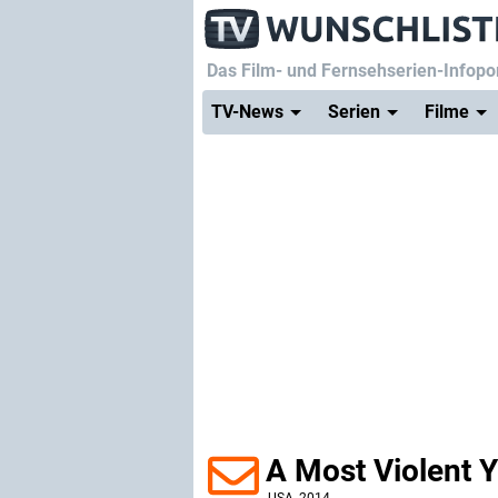
Das Film- und Fernsehserien-Infopor
TV-News
Serien
Filme
A Most Violent Y