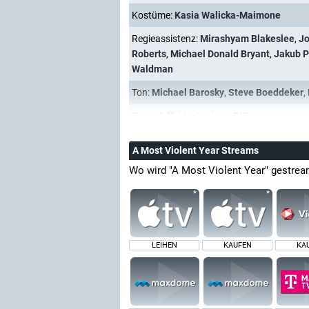
Kostüme:
Kasia Walicka-Maimone
Regieassistenz:
Mirashyam Blakeslee
,
Jo
Roberts
,
Michael Donald Bryant
,
Jakub 
Waldman
Ton:
Michael Barosky
,
Steve Boeddeker
,
Spezialeffekte:
Luciano DiGeronimo
A Most Violent Year Streams
Wo wird "A Most Violent Year" gestrea
LEIHEN
KAUFEN
KA