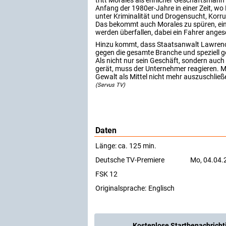
tritt Morales als ehrlicher Geschäftsmann 
Anfang der 1980er-Jahre in einer Zeit, wo
unter Kriminalität und Drogensucht, Korru
Das bekommt auch Morales zu spüren, ei
werden überfallen, dabei ein Fahrer ange
Hinzu kommt, dass Staatsanwalt Lawren
gegen die gesamte Branche und speziell g
Als nicht nur sein Geschäft, sondern auch 
gerät, muss der Unternehmer reagieren. M
Gewalt als Mittel nicht mehr auszuschließ
(Servus TV)
Daten
Länge: ca. 125 min.
Deutsche TV-Premiere
Mo, 04.04.
FSK 12
Originalsprache:
Englisch
Kostenlose Startbenachricht