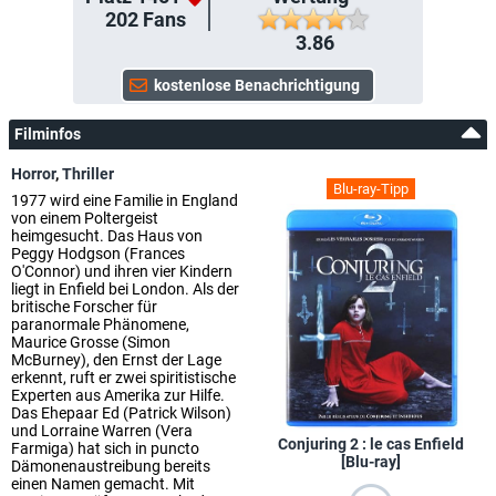
202
Fans
3.86
Filminfos
Horror
,
Thriller
Blu-ray-Tipp
1977 wird eine Familie in England
von einem Poltergeist
heimgesucht. Das Haus von
Peggy Hodgson (Frances
O'Connor) und ihren vier Kindern
liegt in Enfield bei London. Als der
britische Forscher für
paranormale Phänomene,
Maurice Grosse (Simon
McBurney), den Ernst der Lage
erkennt, ruft er zwei spiritistische
Experten aus Amerika zur Hilfe.
Das Ehepaar Ed (Patrick Wilson)
und Lorraine Warren (Vera
Conjuring 2 : le cas Enfield
Farmiga) hat sich in puncto
[Blu-ray]
Dämonenaustreibung bereits
einen Namen gemacht. Mit