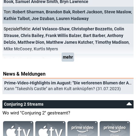
Rook
,
Samuel Andrew Smith
,
Bryn Lawrence
Ton:
Robert Sharman
,
Brandon Bak
,
Robert Jackson
,
Steve Maslow
,
Kathie Talbot
,
Joe Dzuban
,
Lauren Hadaway
Spezialeffekte:
Ariel Velasco-Shaw
,
Christopher Bozzetto
,
Colin
Strause
,
Chris Bailey
,
Frank Willis Balzer
,
Bart Barber
,
Anthony
Delzio
,
Matthew Dion
,
Matthew James Kutcher
,
Timothy Madison
,
Mike McCooey
,
Kurtis Myers
mehr
Distribution:
Warner Bros.
News & Meldungen
Prime-Video-Highlights im August: "Die verlorenen Blumen der Alice Hart" und "Shelter - Der schwarze Schmetterling"
Kann "Takeshi's Castle" an alten Kult anknüpfen? (31.07.2023)
Conjuring 2 Streams
Wo wird "Conjuring 2" gestreamt?