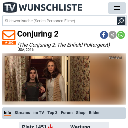
Conjuring 2
202
(The Conjuring 2: The Enfield Poltergeist)
USA
, 2016
Puls 4
Info
Streams
im TV
Top 3
Forum
Shop
Bilder
Platz 1451
Wertung