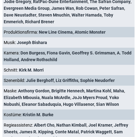
Jodie Gregory
,
RatPac-Dune Entertainment
,
The Safran Company
,
Evergreen Media Group
,
James Wan
,
Rob Cowan
,
Peter Safran
,
Dave Neustadter
,
Steven Mnuchin
,
Walter Hamada
,
Toby
Emmerich
,
Richard Brener
Produktionsfirma:
New Line Cinema
,
Atomic Monster
Musik:
Joseph Bishara
Kamera:
Don Burgess
,
Fiona Gavin
,
Geoffrey S. Grimsman
,
A. Todd
Holland
,
Andrew Rothschild
Schnitt:
Kirk M. Morri
Szenenbild:
Julie Berghoff
,
Liz Griffiths
,
Sophie Neudorfer
Maske:
Anthony Gordon
,
Brigitte Hennech
,
Martina Kohl
,
Maha
,
Elizabeth Mbousia
,
Nuala McArdle
,
JoJo Myers Proud
,
Yoko
Nobushi
,
Eleanor Sabaduquia
,
Hugo Villasenor
,
Sian Wilson
Kostüme:
Kristin M. Burke
Regieassistenz:
Albert Cho
,
Nathan Kimball
,
Joel Kramer
,
Jeffrey
Sheets
,
James R. Kipping
,
Conte Matal
,
Patrick Waggett
,
Sam