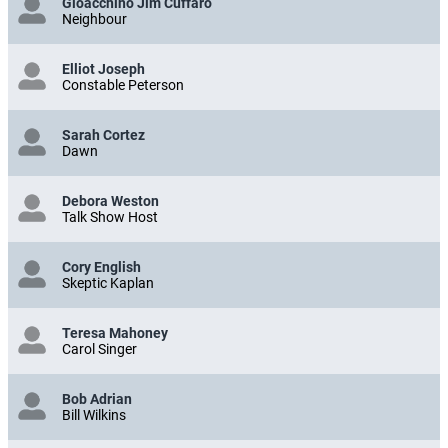
Gioacchino Jim Cuffaro
Neighbour
Elliot Joseph
Constable Peterson
Sarah Cortez
Dawn
Debora Weston
Talk Show Host
Cory English
Skeptic Kaplan
Teresa Mahoney
Carol Singer
Bob Adrian
Bill Wilkins