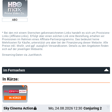
Prime Video Zusatz-Kanäle
ABO
* Bei den mit einem Sternchen gekennzeichneten Links handelt es sich um Provisions-
Links (Affiliate-Links). Erfolgt über einen solchen Link eine Bestellung, erhalten wir
Provisionen im Rahmen eines Affiliate-Partnerprogramms. Das bedeutet keine
Mehrkosten für Käufer, unterstützt uns aber bei der Finanzierung dieser Website. Alle
Preise inkl. MwSt. und ggf. zuzüglich Versandkosten. Details zu den Angeboten finden
sich auf der jeweiligen Webseite.
Streaming-Daten
via
JustWatch.
im Fernsehen
In Kürze:
IN KÜRZE
Sky Cinema Action
Mo, 24.08.2026
12:30
Conjuring 2