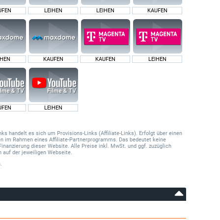
UFEN
LEIHEN
LEIHEN
KAUFEN
IHEN
KAUFEN
KAUFEN
LEIHEN
UFEN
LEIHEN
 handelt es sich um Provisions-Links (Affiliate-Links). Erfolgt über einen
onen im Rahmen eines Affiliate-Partnerprogramms. Das bedeutet keine
Finanzierung dieser Website. Alle Preise inkl. MwSt. und ggf. zuzüglich
 auf der jeweiligen Webseite.
.