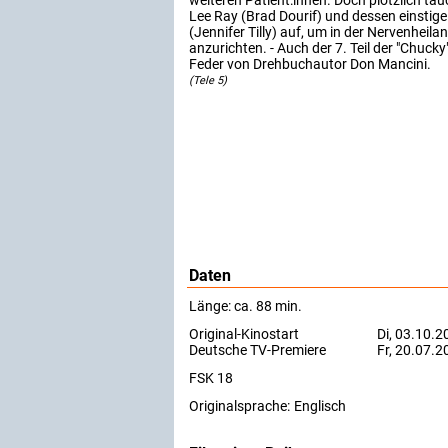
weiteren Patient:innen. Doch plötzlich ta
Lee Ray (Brad Dourif) und dessen einstige
(Jennifer Tilly) auf, um in der Nervenheila
anzurichten. - Auch der 7. Teil der "Chuck
Feder von Drehbuchautor Don Mancini.
(Tele 5)
Daten
Länge: ca. 88 min.
Original-Kinostart
Di, 03.10.2
Deutsche TV-Premiere
Fr, 20.07.
FSK 18
Originalsprache:
Englisch