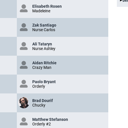
be
Elisabeth Rosen
Madeleine
Zak Santiago
Nurse Carlos
Ali Tataryn
Nurse Ashley
Aidan Ritchie
Crazy Man
Paolo Bryant
Orderly
Brad Dourif
Chucky
Matthew Stefanson
Orderly #2