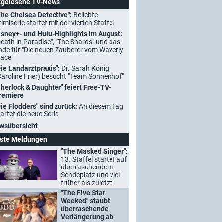
tgelesene TV-News
The Chelsea Detective":
Beliebte
rimiserie startet mit der vierten Staffel
isney+- und Hulu-Highlights im August:
Death in Paradise", "The Shards" und das
nde für "Die neuen Zauberer vom Waverly
lace"
Die Landarztpraxis":
Dr. Sarah König
Caroline Frier) besucht "Team Sonnenhof"
Sherlock & Daughter" feiert Free-TV-
remiere
Die Flodders" sind zurück:
An diesem Tag
tartet die neue Serie
wsübersicht
ste Meldungen
"The Masked Singer":
13. Staffel startet auf
überraschendem
Sendeplatz und viel
früher als zuletzt
"The Five Star
Weeked" staubt
überraschende
Verlängerung ab