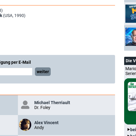
8)
ck
(USA, 1990)
Die 
igung per E-Mail
Mario
weiter
Serie
Michael Therriault
Dr. Foley
Alex Vincent
Andy
be