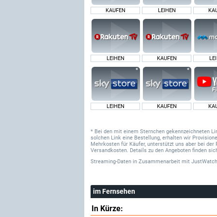
KAUFEN
LEIHEN
KA
LEIHEN
KAUFEN
LE
LEIHEN
KAUFEN
KA
* Bei den mit einem Sternchen gekennzeichneten Links
solchen Link eine Bestellung, erhalten wir Provisi
Mehrkosten für Käufer, unterstützt uns aber bei der 
Versandkosten. Details zu den Angeboten finden sich
Streaming-Daten
in Zusammenarbeit mit
JustWatch
im Fernsehen
In Kürze: