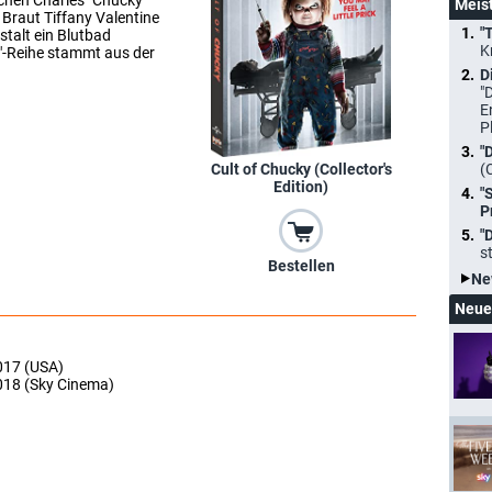
uchen Charles "Chucky"
Meis
 Braut Tiffany Valentine
"
nstalt ein Blutbad
K
y"-Reihe stammt aus der
D
"
E
P
"
(
Cult of Chucky (Collector's
Edition)
"
P
"
s
Bestellen
Ne
Neue
017 (USA)
2018 (Sky Cinema)