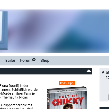
Trailer
Forum
Shop
0
Pla
1
DVD-Tipp
Fiona Dourif) in der
:innen. Schließlich wurde
ie Morde an ihrer Familie
 Therriault), Nicas
e Gruppentherapie mit