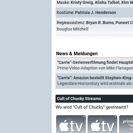
Maske:
Kristy Greig
,
Alisha Talbot
,
Kim W
Kostüme:
Patricia J. Henderson
Regieassistenz:
Bryan R. Burns
,
Puneet 
Douglas Mitchell
Spezialeffekte:
Davin MacRae
News & Meldungen
"Carrie"-Serienverfilmung findet Hauptd
Prime-Video-Adaption von Mike Flanagan 
"Carrie": Amazon bestellt Stephen-King-
Legendäre Horrorstory wird erstmals als 
Cult of Chucky Streams
Wo wird "Cult of Chucky" gestreamt?