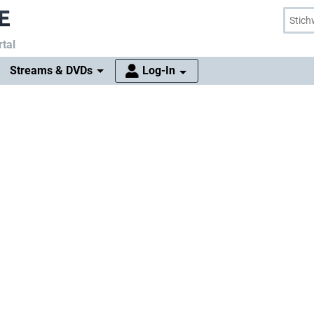
tal
Streams & DVDs
Log-In