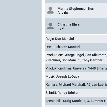
Marina Stephenson Kerr
Angela
Christine Elise
Kyle
Regie:
Don Mancini
Drehbuch:
Don Mancini
Produktion:
George Engel
,
Jan Kikumoto
Kirschner
,
Don Mancini
,
Tony Gardner
Produktionsfirma:
Universal 1440 Enter
Musik:
Joseph LoDuca
Kamera:
Michael Marshall
,
Réjean Labri
Schnitt:
Randy Bricker
Szenenbild:
Craig Sandells
,
C. Summer H