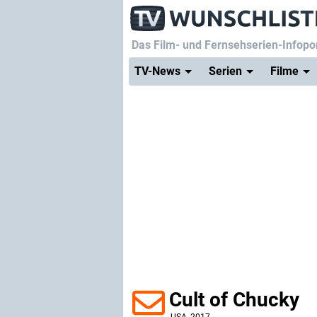
Das Film- und Fernsehserien-Infopor
TV-News
Serien
Filme
Cult of Chucky