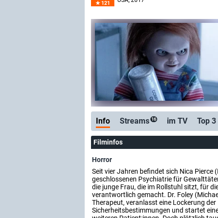
USA
, 2017
121
Info
Streams
im TV
Top 3
16
Filminfos
Horror
Seit vier Jahren befindet sich Nica Pierce (
geschlossenen Psychiatrie für Gewalttäter
die junge Frau, die im Rollstuhl sitzt, für d
verantwortlich gemacht. Dr. Foley (Michael
Therapeut, veranlasst eine Lockerung der
Sicherheitsbestimmungen und startet ein