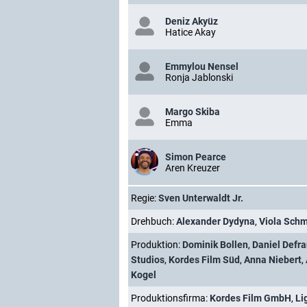
Deniz Akyüz
Hatice Akay
Emmylou Nensel
Ronja Jablonski
Margo Skiba
Emma
Simon Pearce
Aren Kreuzer
Regie:
Sven Unterwaldt Jr.
Drehbuch:
Alexander Dydyna
,
Viola Schm
Produktion:
Dominik Bollen
,
Daniel Defr
Studios
,
Kordes Film Süd
,
Anna Niebert
,
Kogel
Produktionsfirma:
Kordes Film GmbH
,
Li