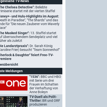
tgelesene TV-News
The Chelsea Detective":
Beliebte
rimiserie startet mit der vierten Staffel
isney+- und Hulu-Highlights im August:
Death in Paradise", "The Shards" und das
nde für "Die neuen Zauberer vom Waverly
lace"
The Masked Singer":
13. Staffel startet
uf überraschendem Sendeplatz und viel
rüher als zuletzt
Die Landarztpraxis":
Dr. Sarah König
Caroline Frier) besucht "Team Sonnenhof"
Sherlock & Daughter" feiert Free-TV-
remiere
wsübersicht
ste Meldungen
"1536":
BBC und HBO
mit Serie um drei
Frauen im Schatten
der Verhaftung von
Anne Boleyn
TV-Duell als Polit-
Thriller:
BR und ORF
produzieren