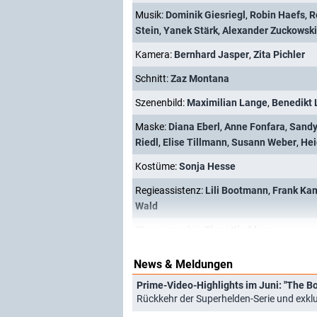
Musik:
Dominik Giesriegl
,
Robin Haefs
,
R
Stein
,
Yanek Stärk
,
Alexander Zuckowski
Kamera:
Bernhard Jasper
,
Zita Pichler
Schnitt:
Zaz Montana
Szenenbild:
Maximilian Lange
,
Benedikt
Maske:
Diana Eberl
,
Anne Fonfara
,
Sandy
Riedl
,
Elise Tillmann
,
Susann Weber
,
Hei
Kostüme:
Sonja Hesse
Regieassistenz:
Lili Bootmann
,
Frank Kam
Wald
Choreographie:
Tiger Kirchharz
News & Meldungen
Prime-Video-Highlights im Juni: "The Bo
Rückkehr der Superhelden-Serie und exkl