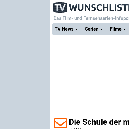
Das Film- und Fernsehserien-Infopor
TV-News
Serien
Filme
Die Schule der 