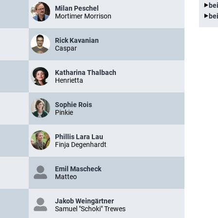
be
Milan Peschel
be
Mortimer Morrison
Rick Kavanian
Caspar
Katharina Thalbach
Henrietta
Sophie Rois
Pinkie
Phillis Lara Lau
Finja Degenhardt
Emil Mascheck
Matteo
Jakob Weingärtner
Samuel "Schoki" Trewes