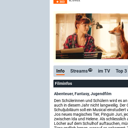
D
, 2022
303
Info
Streams
im TV
Top 3
19
Filminfos
Abenteuer
,
Fantasy
,
Jugendfilm
Den Schülerinnen und Schülern wird es an
auch in diesem Jahr nicht langweilig. Der
Schuljubiläum soll ein Musical einstudier
Jos neues magisches Tier, Pinguin Juri, 
zwischen Ida und Helene. Als schliesslich
Löcher auf dem Schulhof auftauchen, müs