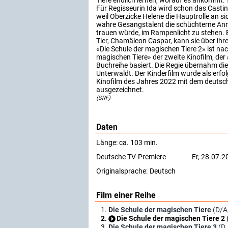
Tiere endlich lernen, worauf es ankommt
Für Regisseurin Ida wird schon das Casti
weil Oberzicke Helene die Hauptrolle an sic
wahre Gesangstalent die schüchterne Ann
trauen würde, im Rampenlicht zu stehen. 
Tier, Chamäleon Caspar, kann sie über ihr
«Die Schule der magischen Tiere 2» ist nac
magischen Tiere» der zweite Kinofilm, der
Buchreihe basiert. Die Regie übernahm di
Unterwaldt. Der Kinderfilm wurde als erfo
Kinofilm des Jahres 2022 mit dem deutsc
ausgezeichnet.
(SRF)
Daten
Länge: ca. 103 min.
Deutsche TV-Premiere
Fr, 28.07.
Originalsprache:
Deutsch
Film einer Reihe
Die Schule der magischen Tiere
(D/A
Die Schule der magischen Tiere 2
Die Schule der magischen Tiere 3
(D,