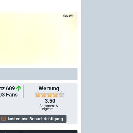
SF1
tz 609
Wertung
03
Fans
3.50
Stimmen:
6
eigene: -