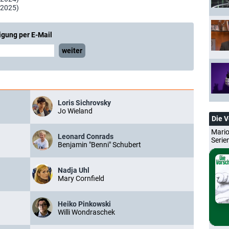
 2025)
igung per E-Mail
weiter
Loris Sichrovsky
Jo Wieland
Die 
Mario
Leonard Conrads
Serie
Benjamin "Benni" Schubert
Nadja Uhl
Mary Cornfield
Heiko Pinkowski
Willi Wondraschek