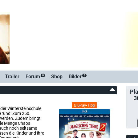
Trailer
Forum
Shop
Bilder
0
3
Pla
3
Blu-ray-Tipp
 der Wintersteinschule
 Grund: Zum 250.
t werden. Zudem bringt
jede Menge Chaos
 auch noch seltsame
sen die Kinder und ihre