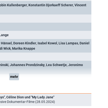
obin Kallenberger
,
Konstantin Djorkaeff Scherer
,
Vincent
 Lange
 Hänsel
,
Doreen Kindler
,
Isabel Kowol
,
Lisa Lampas
,
Daniel
di Wick
,
Marika Knappe
inski
,
Johannes Prondzinsky
,
Lea Schwetje
,
Jeronimo
mehr
ys", Céline Dion und "My Lady Jane"
usive Dokumentar-Filme (28.05.2024)