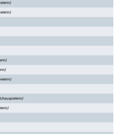
elerin)
elerin)
erin)
rin)
elerin)
Schauspielerin)
lerin)