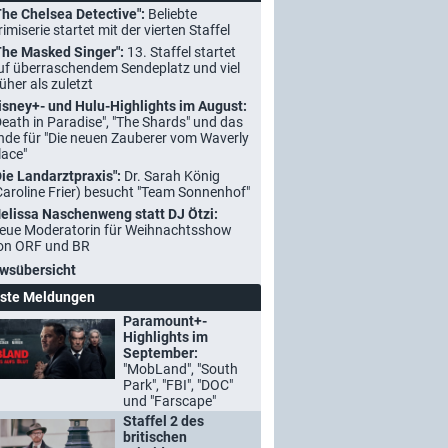
The Chelsea Detective":
Beliebte
rimiserie startet mit der vierten Staffel
The Masked Singer":
13. Staffel startet
uf überraschendem Sendeplatz und viel
rüher als zuletzt
isney+- und Hulu-Highlights im August:
Death in Paradise", "The Shards" und das
nde für "Die neuen Zauberer vom Waverly
lace"
Die Landarztpraxis":
Dr. Sarah König
Caroline Frier) besucht "Team Sonnenhof"
elissa Naschenweng statt DJ Ötzi:
eue Moderatorin für Weihnachtsshow
on ORF und BR
wsübersicht
ste Meldungen
Paramount+-
Highlights im
September:
"MobLand", "South
Park", "FBI", "DOC"
und "Farscape"
Staffel 2 des
britischen