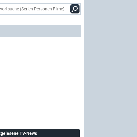
tgelesene TV-News