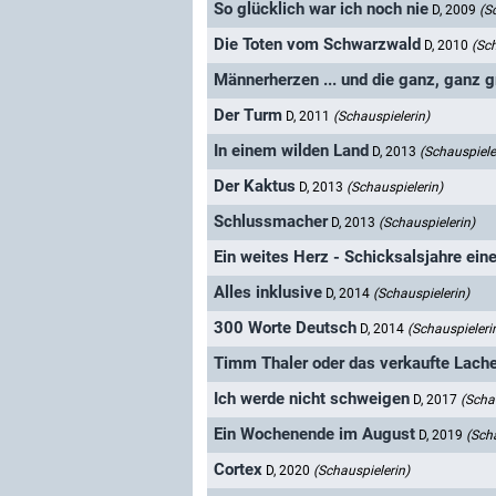
So glücklich war ich noch nie
D, 2009
(S
Die Toten vom Schwarzwald
D, 2010
(Sch
Männerherzen ... und die ganz, ganz 
Der Turm
D, 2011
(Schauspielerin)
In einem wilden Land
D, 2013
(Schauspiele
Der Kaktus
D, 2013
(Schauspielerin)
Schlussmacher
D, 2013
(Schauspielerin)
Ein weites Herz - Schicksalsjahre ein
Alles inklusive
D, 2014
(Schauspielerin)
300 Worte Deutsch
D, 2014
(Schauspieleri
Timm Thaler oder das verkaufte Lach
Ich werde nicht schweigen
D, 2017
(Scha
Ein Wochenende im August
D, 2019
(Sch
Cortex
D, 2020
(Schauspielerin)