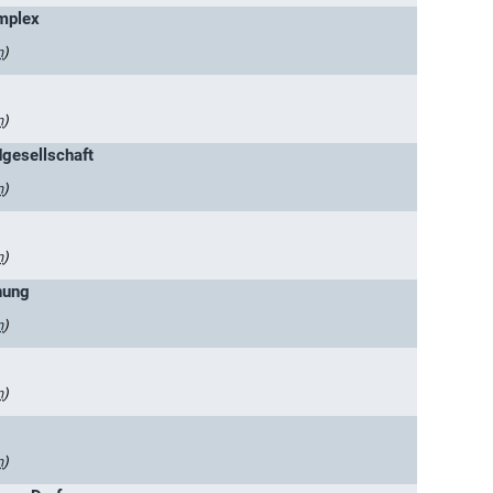
mplex
n
)
n
)
dgesellschaft
n
)
n
)
nung
n
)
n
)
n
)