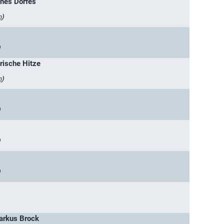
ines Dorfes
n
)
)
rische Hitze
n
)
)
)
)
rkus Brock