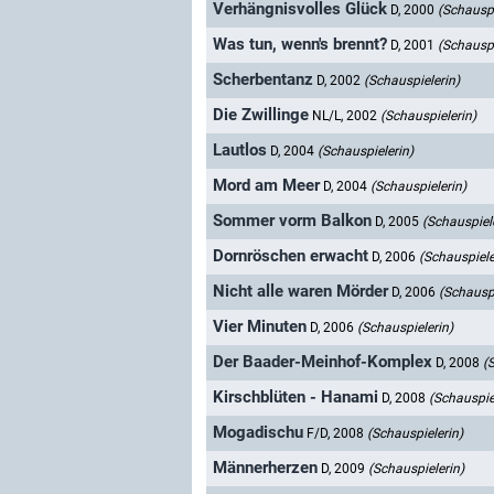
Verhängnisvolles Glück
D, 2000
(Schauspi
Was tun, wenn's brennt?
D, 2001
(Schauspi
Scherbentanz
D, 2002
(Schauspielerin)
Die Zwillinge
NL/L, 2002
(Schauspielerin)
Lautlos
D, 2004
(Schauspielerin)
Mord am Meer
D, 2004
(Schauspielerin)
Sommer vorm Balkon
D, 2005
(Schauspiel
Dornröschen erwacht
D, 2006
(Schauspiele
Nicht alle waren Mörder
D, 2006
(Schauspi
Vier Minuten
D, 2006
(Schauspielerin)
Der Baader-Meinhof-Komplex
D, 2008
(
Kirschblüten - Hanami
D, 2008
(Schauspie
Mogadischu
F/D, 2008
(Schauspielerin)
Männerherzen
D, 2009
(Schauspielerin)