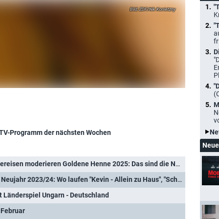
"
ZDF/Nik Konietzny
K
"
a
f
D
"
E
P
"
(
M
N
v
Ne
TV-Programm der nächsten Wochen
Neue
Bestätigt: Pflaume und Silbereisen moderieren Goldene Henne 2025: Das sind die Nominierten
Weihnachten, Silvester und Neujahr 2023/24: Wo laufen "Kevin - Allein zu Haus", "Schöne Bescherung" und Co.?
t Länderspiel Ungarn - Deutschland
 Februar