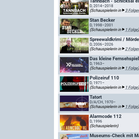
Tannbach - Schicksal e
D, 2014–2018
(Schauspielerin in
3 Folge
Stan Becker
D, 1998–2001
(Schauspielerin in
1 Folge
Spreewaldkrimi / Mörde
D, 2006–2026
(Schauspielerin in
2 Folge
Das kleine Fernsehspiel
D, 1963–
(Schauspielerin in
1 Folge
Polizeiruf 110
D, 1971–
(Schauspielerin in
1 Folge
Tatort
D/A/CH, 1970–
(Schauspielerin in
1 Folge
Alarmcode 112
D, 1996
(Schauspielerin)
Museums-Check mit Ma