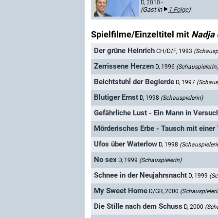
D, 2010–
(Gast in
1 Folge
)
Spielfilme/Einzeltitel mit
Nadja 
Der grüne Heinrich
CH/D/F, 1993
(Schauspi
Zerrissene Herzen
D, 1996
(Schauspielerin
Beichtstuhl der Begierde
D, 1997
(Schausp
Blutiger Ernst
D, 1998
(Schauspielerin)
Gefährliche Lust - Ein Mann in Versu
Mörderisches Erbe - Tausch mit einer 
Ufos über Waterlow
D, 1998
(Schauspieleri
No sex
D, 1999
(Schauspielerin)
Schnee in der Neujahrsnacht
D, 1999
(Sc
My Sweet Home
D/GR, 2000
(Schauspieleri
Die Stille nach dem Schuss
D, 2000
(Sch