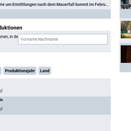
"ZERV": Historische Krimiserie um Ermittlungen nach dem Mauerfall kommt im Februar ins Erste
duktionen
onen, in denen
Nadja Uhl
und eine weitere Person
Produktionsjahr
Land
n
)
de
n
)