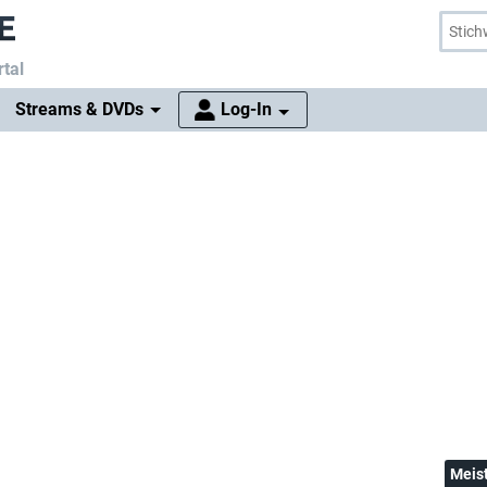
tal
Streams & DVDs
Log-In
Meis