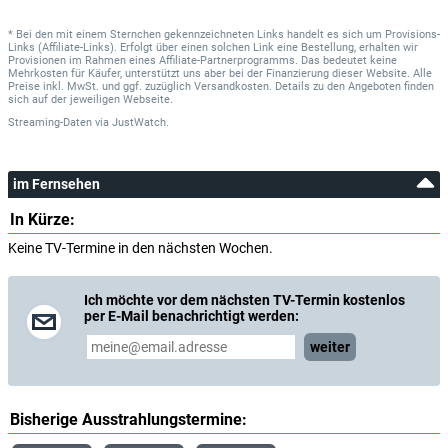
* Bei den mit einem Sternchen gekennzeichneten Links handelt es sich um Provisions-
Links (Affiliate-Links). Erfolgt über einen solchen Link eine Bestellung, erhalten wir
Provisionen im Rahmen eines Affiliate-Partnerprogramms. Das bedeutet keine
Mehrkosten für Käufer, unterstützt uns aber bei der Finanzierung dieser Website. Alle
Preise inkl. MwSt. und ggf. zuzüglich Versandkosten. Details zu den Angeboten finden
sich auf der jeweiligen Webseite.
Streaming-Daten
via
JustWatch.
im Fernsehen
In Kürze:
Keine TV-Termine in den nächsten Wochen.
Ich möchte vor dem nächsten TV-Termin kostenlos
per E-Mail benachrichtigt werden:
weiter
Bisherige Ausstrahlungstermine: