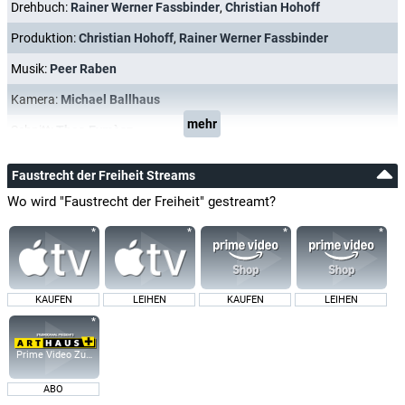
Drehbuch:
Rainer Werner Fassbinder
,
Christian Hohoff
Produktion:
Christian Hohoff
,
Rainer Werner Fassbinder
Musik:
Peer Raben
Kamera:
Michael Ballhaus
mehr
Schnitt:
Thea Eymèsz
Faustrecht der Freiheit Streams
Wo wird "Faustrecht der Freiheit" gestreamt?
KAUFEN
LEIHEN
KAUFEN
LEIHEN
Prime Video Zusatz-Kanäle
ABO