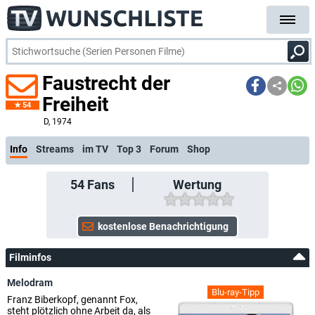
Faustrecht der
Freiheit
54
D
, 1974
Info
Streams
im TV
Top 3
Forum
Shop
54
Fans
Wertung
Filminfos
Melodram
Blu-ray-Tipp
Franz Biberkopf, genannt Fox,
steht plötzlich ohne Arbeit da, als