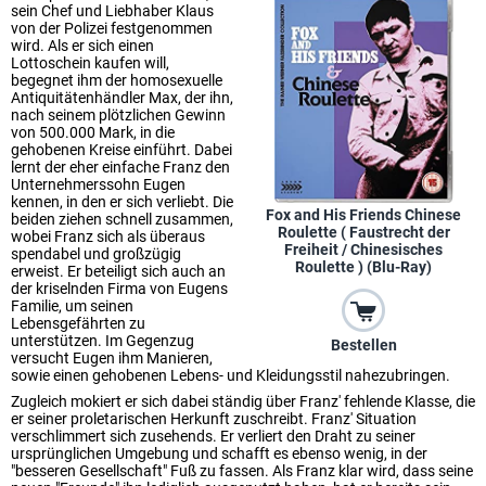
sein Chef und Liebhaber Klaus
von der Polizei festgenommen
wird. Als er sich einen
Lottoschein kaufen will,
begegnet ihm der homosexuelle
Antiquitätenhändler Max, der ihn,
nach seinem plötzlichen Gewinn
von 500.000 Mark, in die
gehobenen Kreise einführt. Dabei
lernt der eher einfache Franz den
Unternehmerssohn Eugen
kennen, in den er sich verliebt. Die
Fox and His Friends Chinese
beiden ziehen schnell zusammen,
Roulette ( Faustrecht der
wobei Franz sich als überaus
Freiheit / Chinesisches
spendabel und großzügig
Roulette ) (Blu-Ray)
erweist. Er beteiligt sich auch an
der kriselnden Firma von Eugens
Familie, um seinen
Lebensgefährten zu
unterstützen. Im Gegenzug
Bestellen
versucht Eugen ihm Manieren,
sowie einen gehobenen Lebens- und Kleidungsstil nahezubringen.
Zugleich mokiert er sich dabei ständig über Franz' fehlende Klasse, die
er seiner proletarischen Herkunft zuschreibt. Franz' Situation
verschlimmert sich zusehends. Er verliert den Draht zu seiner
ursprünglichen Umgebung und schafft es ebenso wenig, in der
"besseren Gesellschaft" Fuß zu fassen. Als Franz klar wird, dass seine