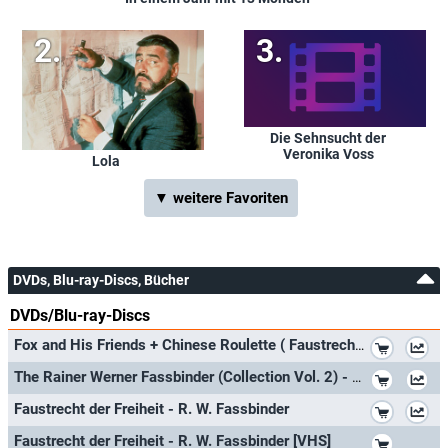
Die Sehnsucht der
Veronika Voss
Lola
▼ weitere Favoriten
DVDs, Blu-ray-Discs, Bücher
DVDs/Blu-ray-Discs
*
Fox and His Friends + Chinese Roulette ( Faustrecht der Freiheit / Chinesisches Roulette ) (Blu-Ray)
*
The Rainer Werner Fassbinder (Collection Vol. 2) - 4-Disc Box Set ( Angst essen Seele auf / Fontane Effi Briest / Faustrecht de
*
Faustrecht der Freiheit - R. W. Fassbinder
*
Faustrecht der Freiheit - R. W. Fassbinder [VHS]