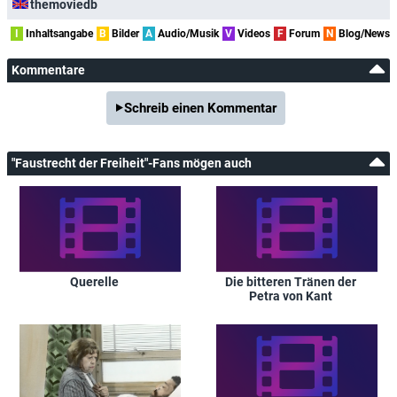
themoviedb
I
Inhaltsangabe
B
Bilder
A
Audio/Musik
V
Videos
F
Forum
N
Blog/News
Kommentare
Schreib einen Kommentar
"Faustrecht der Freiheit"-Fans mögen auch
Querelle
Die bitteren Tränen der
Petra von Kant