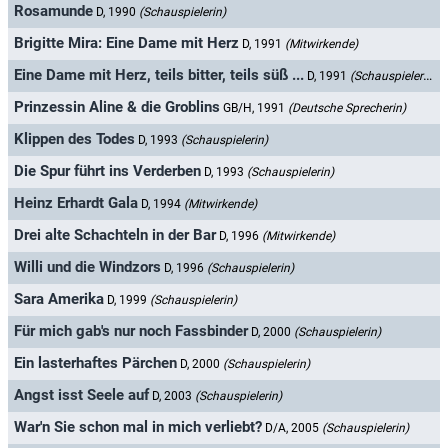
Rosamunde
D, 1990
(Schauspielerin)
Brigitte Mira: Eine Dame mit Herz
D, 1991
(Mitwirkende)
Eine Dame mit Herz, teils bitter, teils süß ...
D, 1991
(Schauspielerin)
Prinzessin Aline & die Groblins
GB/H, 1991
(Deutsche Sprecherin)
Klippen des Todes
D, 1993
(Schauspielerin)
Die Spur führt ins Verderben
D, 1993
(Schauspielerin)
Heinz Erhardt Gala
D, 1994
(Mitwirkende)
Drei alte Schachteln in der Bar
D, 1996
(Mitwirkende)
Willi und die Windzors
D, 1996
(Schauspielerin)
Sara Amerika
D, 1999
(Schauspielerin)
Für mich gab's nur noch Fassbinder
D, 2000
(Schauspielerin)
Ein lasterhaftes Pärchen
D, 2000
(Schauspielerin)
Angst isst Seele auf
D, 2003
(Schauspielerin)
War'n Sie schon mal in mich verliebt?
D/A, 2005
(Schauspielerin)