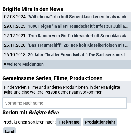
Brigitte Mira in den News
02.03.2024
"Wilhelmina": rbb holt Serienklassiker erstmals nach 58 Jahren aus dem Archiv
29.01.2023
1000 Folgen "In aller Freundschaft": Infos zur Jubiläumsfolge, Zahlen und Fakten zur Erfolgsgeschichte
22.12.2021
"Drei Damen vom Grill": rbb wiederholt Serienklassiker von Anfang an
26.11.2020
"Das Traumschiff": ZDFneo holt Klassikerfolgen mit Heinz Weiss aus dem Archiv
26.10.2018
20 Jahre "In aller Freundschaft": Die Sachsenklinik feiert Geburtstag
weitere Meldungen
Gemeinsame Serien, Filme, Produktionen
Finde Serien, Filme und anderen Produktionen, in denen
Brigitte
Mira
und eine weitere Person gemeinsam vorkommen.
Serien mit
Brigitte Mira
Produktionen sortieren nach:
Titel/Name
Produktionsjahr
Land