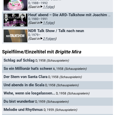
D, 1988–1992
(Gast in
1 Folge
)
Heut' abend – Die ARD-Talkshow mit Joachim Fuchsberger
D, 1980–1991
(Gast in
1 Folge
)
NDR Talk Show / Talk nach neun
D, 1979–
(Gast in
2 Folgen
)
Spielfilme/Einzeltitel mit
Brigitte Mira
Schlag auf Schlag
D, 1958
(Schauspielerin)
So ein Millionär hat's schwer
A, 1958
(Schauspielerin)
Der Stern von Santa Clara
D, 1958
(Schauspielerin)
Und abends in die Scala
D, 1958
(Schauspielerin)
Wehe, wenn sie losgelassen...
D, 1958
(Schauspielerin)
Du bist wunderbar
D, 1959
(Schauspielerin)
Melodie und Rhythmus
D, 1959
(Schauspielerin)