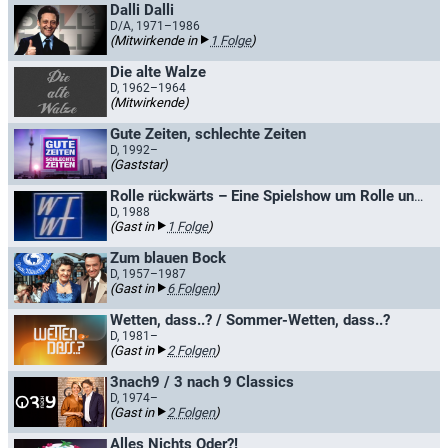
Dalli Dalli
D/A, 1971–1986
(Mitwirkende in
1 Folge
)
Die alte Walze
D, 1962–1964
(Mitwirkende)
Gute Zeiten, schlechte Zeiten
D, 1992–
(Gaststar)
Rolle rückwärts – Eine Spielshow um Rolle und Realität
D, 1988
(Gast in
1 Folge
)
Zum blauen Bock
D, 1957–1987
(Gast in
6 Folgen
)
Wetten, dass..? / Sommer-Wetten, dass..?
D, 1981–
(Gast in
2 Folgen
)
3nach9 / 3 nach 9 Classics
D, 1974–
(Gast in
2 Folgen
)
Alles Nichts Oder?!