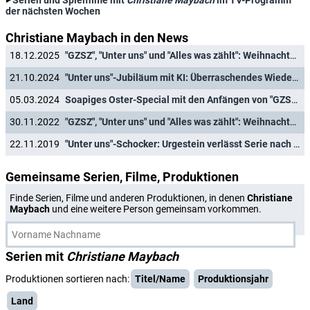
Serien und Spielfilme mit
Christiane Maybach
im TV-Programm
der nächsten Wochen
Christiane Maybach in den News
18.12.2025
"GZSZ", "Unter uns" und "Alles was zählt": Weihnachts-Marathons der RTL-Soaps
21.10.2024
"Unter uns"-Jubiläum mit KI: Überraschendes Wiedersehen mit verstorbener Figur
05.03.2024
Soapiges Oster-Special mit den Anfängen von "GZSZ" und "Unter uns"
30.11.2022
"GZSZ", "Unter uns" und "Alles was zählt": Weihnachtsfolgen-Marathons der RTL-Soaps
22.11.2019
"Unter uns"-Schocker: Urgestein verlässt Serie nach 25 Jahren
Gemeinsame Serien, Filme, Produktionen
Finde Serien, Filme und anderen Produktionen, in denen
Christiane
Maybach
und eine weitere Person gemeinsam vorkommen.
Serien mit
Christiane Maybach
Produktionen sortieren nach:
Titel/Name
Produktionsjahr
Land