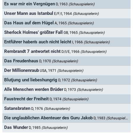
Es war mir ein Vergnügen
D, 1963
(Schauspielerin)
Unser Mann aus Istanbul
E/F/I, 1964
(Schauspielerin)
Das Haus auf dem Hügel
A, 1965
(Schauspielerin)
Sherlock Holmes' größter Fall
GB, 1965
(Schauspielerin)
Entführer haben's auch nicht leicht
I, 1966
(Schauspielerin)
Rembrandt 7 antwortet nicht
D/I/E, 1966
(Schauspielerin)
Das Freudenhaus
D, 1970
(Schauspielerin)
Der Millionenraub
USA, 1971
(Schauspielerin)
Blutjung und liebeshungrig
D, 1972
(Schauspielerin)
Alle Menschen werden Brüder
D, 1973
(Schauspielerin)
Faustrecht der Freiheit
D, 1974
(Schauspielerin)
Satansbraten
D, 1976
(Schauspielerin)
Die unglaublichen Abenteuer des Guru Jakob
D, 1983
(Schauspielerin)
Das Wunder
D, 1985
(Schauspielerin)