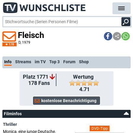
Fleisch
D
, 1979
178
Info
Streams
im TV
Top 3
Forum
Shop
Platz 1771
Wertung
178
Fans
4.71
Filminfos
Thriller
DVD-Tipp
Monica, eine junge Deutsche,