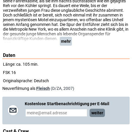
seine Fahrerkabine, als sie ihm nachts buchstäblich wie ein gejagtes
Reh vor den Kühler springt. Es dauert eine Weile, bis er der
verzweifelten jungen Frau diese unglaubliche Geschichte abnimmt.
Doch schließlich ist er bereit, sich noch einmal mit ihr zusammen in
jenem mysteriösen Motel einzuquartieren, wo offenbar alles Unheil
seinen Anfang genommen hat. Die Spur der Entführer zieht sich bis in
die Metropole New York, wo es allem Anschein nach eine Klinik gibt, in
der gesunde junge Menschen als lebende Organspender für
finanzkräftige Kunden dienen.
mehr
(ZDF)
Daten
Länge: ca. 105 min.
FSK 16
Originalsprache:
Deutsch
Neuverfilmung als
Fleisch
(D/ZA, 2007)
Kostenlose Startbenachrichtigung per E-Mail
weiter
Cast & Crew