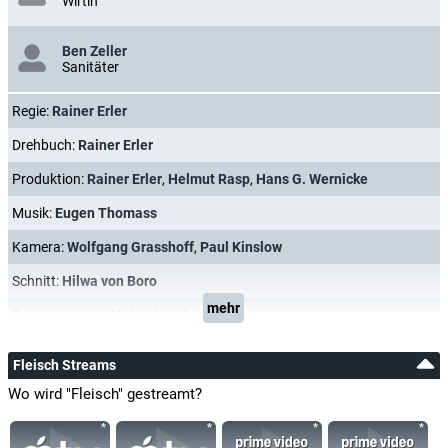
Wirtin
Ben Zeller
Sanitäter
Regie:
Rainer Erler
Drehbuch:
Rainer Erler
Produktion:
Rainer Erler
,
Helmut Rasp
,
Hans G. Wernicke
Musik:
Eugen Thomass
Kamera:
Wolfgang Grasshoff
,
Paul Kinslow
Schnitt:
Hilwa von Boro
mehr
Regieassistenz:
Helga Asenbaum
Fleisch Streams
Wo wird "Fleisch" gestreamt?