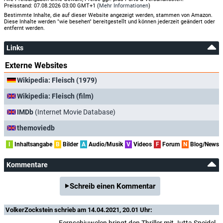
Preisstand: 07.08.2026 03:00 GMT+1 (
Mehr Informationen
)
Bestimmte Inhalte, die auf dieser Website angezeigt werden, stammen von Amazon.
Diese Inhalte werden "wie besehen" bereitgestellt und können jederzeit geändert oder
entfernt werden.
Links
Externe Websites
Wikipedia: Fleisch (1979)
Wikipedia: Fleisch (film)
IMDb
(Internet Movie Database)
themoviedb
I
Inhaltsangabe
B
Bilder
A
Audio/Musik
V
Videos
F
Forum
N
Blog/News
Kommentare
Schreib einen Kommentar
VolkerZockstein
schrieb am 14.04.2021, 20.01 Uhr:
Fernsehjuwelen bringt den Thriller mit Jutta Speidel