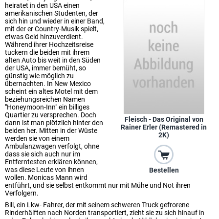
heiratet in den USA einen
amerikanischen Studenten, der
sich hin und wieder in einer Band,
mit der er Country-Musik spielt,
etwas Geld hinzuverdient.
Während ihrer Hochzeitsreise
tuckern die beiden mit ihrem
alten Auto bis weit in den Süden
der USA, immer bemüht, so
günstig wie möglich zu
übernachten. In New Mexico
scheint ein altes Motel mit dem
beziehungsreichen Namen
"Honeymoon-Inn" ein billiges
Quartier zu versprechen. Doch
Fleisch - Das Original von
dann ist man plötzlich hinter den
Rainer Erler (Remastered in
beiden her. Mitten in der Wüste
2K)
werden sie von einem
Ambulanzwagen verfolgt, ohne
dass sie sich auch nur im
Entferntesten erklären können,
was diese Leute von ihnen
Bestellen
wollen. Monicas Mann wird
entführt, und sie selbst entkommt nur mit Mühe und Not ihren
Verfolgern.
Bill, ein Lkw- Fahrer, der mit seinem schweren Truck gefrorene
Rinderhälften nach Norden transportiert, zieht sie zu sich hinauf in