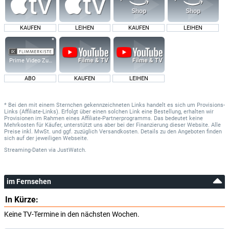
KAUFEN
LEIHEN
KAUFEN
LEIHEN
Prime Video Zusatz-Kanäle
ABO
KAUFEN
LEIHEN
* Bei den mit einem Sternchen gekennzeichneten Links handelt es sich um Provisions-
Links (Affiliate-Links). Erfolgt über einen solchen Link eine Bestellung, erhalten wir
Provisionen im Rahmen eines Affiliate-Partnerprogramms. Das bedeutet keine
Mehrkosten für Käufer, unterstützt uns aber bei der Finanzierung dieser Website. Alle
Preise inkl. MwSt. und ggf. zuzüglich Versandkosten. Details zu den Angeboten finden
sich auf der jeweiligen Webseite.
Streaming-Daten
via
JustWatch.
im Fernsehen
In Kürze:
Keine TV-Termine in den nächsten Wochen.