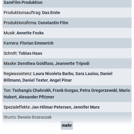
SamFilm Produktion
Produktionsauftrag:
Das Erste
Produktionsfirma:
Constantin Film
Musik:
Annette Focks
Kamera:
Florian Emmerich
Schnitt:
Tobias Haas
Maske:
Dorothea Goldfuss
,
Jeannette Tripodi
Regieassistenz:
Laura Nicoleta Barbu
,
Sara Laalou
,
Daniel
Rillmann
,
Daniel Texter
,
Angel Pinar
Ton:
Tschangis Chahrokh
,
Frank Gorgas
,
Petra Gregorzewski
,
Mario
Hubert
,
Alexander Pfitzner
Spezialeffekte:
Jan-Hilmar Petersen
,
Jennifer Marx
Stunts:
Dennis Grzesczak
mehr
Distribution:
Constantin Film Verleih GmbH