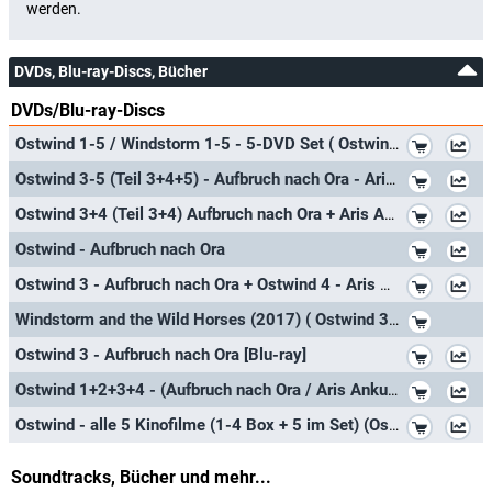
DVDs, Blu-ray-Discs, Bücher
DVDs/Blu-ray-Discs
*
Ostwind 1-5 / Windstorm 1-5 - 5-DVD Set ( Ostwind / Ostwind 2 / Ostwind 3 - Aufbruch nach Ora / Ostwind - Aris Ankunft / Ostwin
*
Ostwind 3-5 (Teil 3+4+5) - Aufbruch nach Ora - Aris Ankunft - Der große Orkan [3-DVD]
*
Ostwind 3+4 (Teil 3+4) Aufbruch nach Ora + Aris Ankunft [2-DVD]
*
Ostwind - Aufbruch nach Ora
*
Ostwind 3 - Aufbruch nach Ora + Ostwind 4 - Aris Ankunft
*
Windstorm and the Wild Horses (2017) ( Ostwind 3: Aufbruch nach Ora ) (Blu-Ray)
*
Ostwind 3 - Aufbruch nach Ora [Blu-ray]
*
Ostwind 1+2+3+4 - (Aufbruch nach Ora / Aris Ankunft) - alle 4 Kinofilme im Set (4 Blu-ray)
*
Ostwind - alle 5 Kinofilme (1-4 Box + 5 im Set) (Ostwind 1 / Ostwind 2 / Aufbruch nach Ora / Aris Ankunft / Der große Orkan) im
Soundtracks, Bücher und mehr...