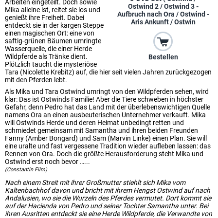
Arbeiten eingeteilt. Doch sowie
Ostwind 2 / Ostwind 3 -
Mika alleine ist, reitet sie los und
Aufbruch nach Ora / Ostwind -
genießt ihre Freiheit. Dabei
Aris Ankunft / Ostwin
entdeckt sie in der kargen Steppe
einen magischen Ort: eine von
saftig-grünen Bäumen umringte
Wasserquelle, die einer Herde
Wildpferde als Tränke dient.
Bestellen
Plötzlich taucht die mysteriöse
Tara (Nicolette Krebitz) auf, die hier seit vielen Jahren zurückgezogen
mit den Pferden lebt.
Als Mika und Tara Ostwind umringt von den Wildpferden sehen, wird
klar: Das ist Ostwinds Familie! Aber die Tiere schweben in höchster
Gefahr, denn Pedro hat das Land mit der überlebenswichtigen Quelle
namens Ora an einen ausbeuterischen Unternehmer verkauft. Mika
will Ostwinds Herde und deren Heimat unbedingt retten und
schmiedet gemeinsam mit Samantha und ihren beiden Freunden
Fanny (Amber Bongard) und Sam (Marvin Linke) einen Plan. Sie will
eine uralte und fast vergessene Tradition wieder aufleben lassen: das
Rennen von Ora. Doch die größte Herausforderung steht Mika und
Ostwind erst noch bevor …...
(Constantin Film)
Nach einem Streit mit ihrer Großmutter stiehlt sich Mika vom
Kaltenbachhof davon und bricht mit ihrem Hengst Ostwind auf nach
Andalusien, wo sie die Wurzeln des Pferdes vermutet. Dort kommt sie
auf der Hacienda von Pedro und seiner Tochter Samantha unter. Bei
ihren Ausritten entdeckt sie eine Herde Wildpferde, die Verwandte von