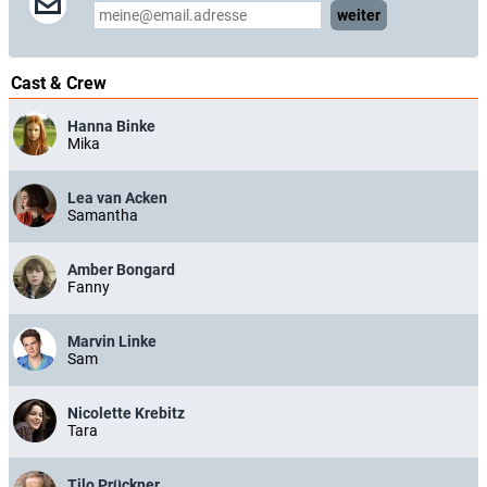
weiter
Cast & Crew
Hanna Binke
Mika
Lea van Acken
Samantha
Amber Bongard
Fanny
Marvin Linke
Sam
Nicolette Krebitz
Tara
Tilo Prückner