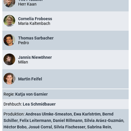
Herr Kaan
Cornelia Froboess
Maria Kaltenbach
Thomas Sarbacher
Pedro
Jannis Niewöhner
Milan
Martin Feifel
Regie:
Katja von Garnier
Drehbuch:
Lea Schmidbauer
Produktion:
Andreas Ulmke-Smeaton
,
Ewa Karlström
,
Bernd
Schiller
,
Felix Leitermann
,
Daniel Rillmann
,
Silvia Aráez-Guzmán
,
Héctor Bobo
,
Josué Corral
,
Silvia Fischesser
,
Sabrina Rein
,