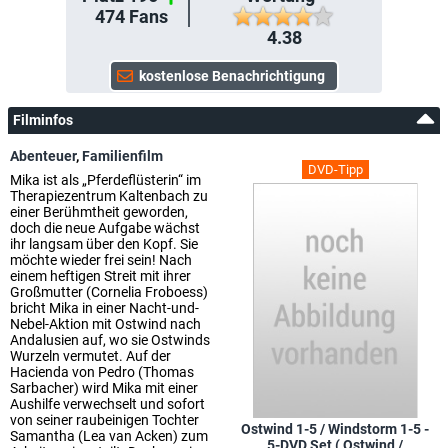
474
Fans
4.38
Filminfos
Abenteuer
,
Familienfilm
DVD-Tipp
Mika ist als „Pferdeflüsterin“ im
Therapiezentrum Kaltenbach zu
einer Berühmtheit geworden,
doch die neue Aufgabe wächst
ihr langsam über den Kopf. Sie
möchte wieder frei sein! Nach
einem heftigen Streit mit ihrer
Großmutter (Cornelia Froboess)
bricht Mika in einer Nacht-und-
Nebel-Aktion mit Ostwind nach
Andalusien auf, wo sie Ostwinds
Wurzeln vermutet. Auf der
Hacienda von Pedro (Thomas
Sarbacher) wird Mika mit einer
Aushilfe verwechselt und sofort
von seiner raubeinigen Tochter
Ostwind 1-5 / Windstorm 1-5 -
Samantha (Lea van Acken) zum
5-DVD Set ( Ostwind /