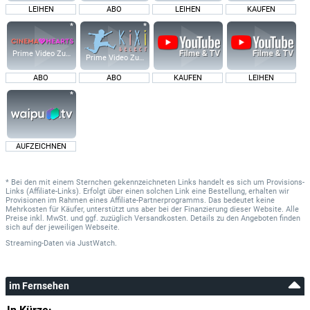
LEIHEN
ABO
LEIHEN
KAUFEN
Prime Video Zusatz-Kanäle
Prime Video Zusatz-Kanäle
ABO
ABO
KAUFEN
LEIHEN
AUFZEICHNEN
* Bei den mit einem Sternchen gekennzeichneten Links handelt es sich um Provisions-
Links (Affiliate-Links). Erfolgt über einen solchen Link eine Bestellung, erhalten wir
Provisionen im Rahmen eines Affiliate-Partnerprogramms. Das bedeutet keine
Mehrkosten für Käufer, unterstützt uns aber bei der Finanzierung dieser Website. Alle
Preise inkl. MwSt. und ggf. zuzüglich Versandkosten. Details zu den Angeboten finden
sich auf der jeweiligen Webseite.
Streaming-Daten
via
JustWatch.
im Fernsehen