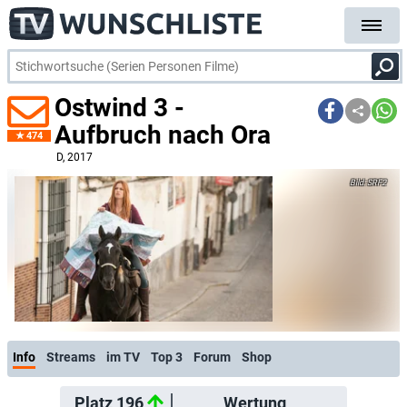
Ostwind 3 -
Aufbruch nach Ora
474
D
, 2017
SRF2
Info
Streams
im TV
Top 3
Forum
Shop
Platz 196
Wertung