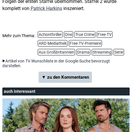
Folgen der ersten Staffel übernommen. Staffel 2 wurde
komplett von
Patrick Harkins
inszeniert.
Actionthriller
One
True Crime
Free-TV
Mehr zum Thema:
ARD Mediathek
Free-TV-Premiere
Aus Großbritannien
Drama
Streaming
Serie
Artikel von TV Wunschliste in der Google-Suche bevorzugt
darstellen.
▼ zu den Kommentaren
auch interessant
CTV