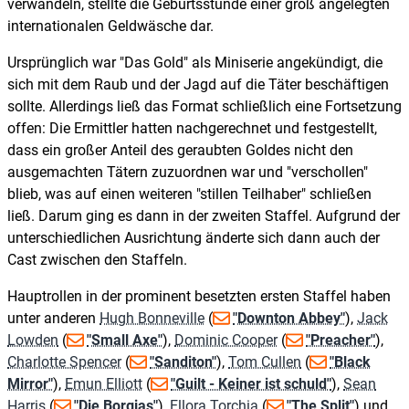
verwandeln, stellte die Geburtsstunde einer groß angelegten
internationalen Geldwäsche dar.
Ursprünglich war "Das Gold" als Miniserie angekündigt, die
sich mit dem Raub und der Jagd auf die Täter beschäftigen
sollte. Allerdings ließ das Format schließlich eine Fortsetzung
offen: Die Ermittler hatten nachgerechnet und festgestellt,
dass ein großer Anteil des geraubten Goldes nicht den
ausgemachten Tätern zuzuordnen war und "verschollen"
blieb, was auf einen weiteren "stillen Teilhaber" schließen
ließ. Darum ging es dann in der zweiten Staffel. Aufgrund der
unterschiedlichen Ausrichtung änderte sich dann auch der
Cast zwischen den Staffeln.
Hauptrollen in der prominent besetzten ersten Staffel haben
unter anderen
Hugh Bonneville
(
"Downton Abbey"
),
Jack
Lowden
(
"Small Axe"
),
Dominic Cooper
(
"Preacher"
),
Charlotte Spencer
(
"Sanditon"
),
Tom Cullen
(
"Black
Mirror"
),
Emun Elliott
(
"Guilt - Keiner ist schuld"
),
Sean
Harris
(
"Die Borgias"
),
Ellora Torchia
(
"The Split"
) und