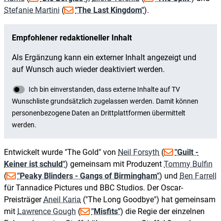
Stefanie Martini
(
"The Last Kingdom"
).
Entwickelt wurde "The Gold" von
Neil Forsyth
(
"Guilt -
Keiner ist schuld"
) gemeinsam mit Produzent
Tommy Bulfin
(
"Peaky Blinders - Gangs of Birmingham"
) und
Ben Farrell
für Tannadice Pictures und BBC Studios. Der Oscar-
Preisträger
Aneil Karia
("The Long Goodbye") hat gemeinsam
mit
Lawrence Gough
(
"Misfits"
) die Regie der einzelnen