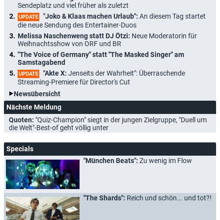
Sendeplatz und viel früher als zuletzt
"Joko & Klaas machen Urlaub":
An diesem Tag startet
UPDATE
die neue Sendung des Entertainer-Duos
Melissa Naschenweng statt DJ Ötzi:
Neue Moderatorin für
Weihnachtsshow von ORF und BR
"The Voice of Germany" statt "The Masked Singer" am
Samstagabend
"Akte X:
Jenseits der Wahrheit": Überraschende
UPDATE
Streaming-Premiere für Director's Cut
Newsübersicht
Nächste Meldung
Quoten:
"Quiz-Champion" siegt in der jungen Zielgruppe, "Duell um
die Welt"-Best-of geht völlig unter
Specials
"München Beats":
Zu wenig im Flow
"The Shards":
Reich und schön... und tot?!