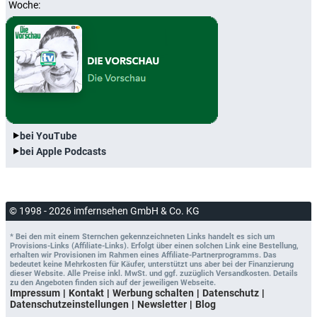
Woche:
bei YouTube
bei Apple Podcasts
© 1998 - 2026 imfernsehen GmbH & Co. KG
* Bei den mit einem Sternchen gekennzeichneten Links handelt es sich um
Provisions-Links (Affiliate-Links). Erfolgt über einen solchen Link eine Bestellung,
erhalten wir Provisionen im Rahmen eines Affiliate-Partnerprogramms. Das
bedeutet keine Mehrkosten für Käufer, unterstützt uns aber bei der Finanzierung
dieser Website. Alle Preise inkl. MwSt. und ggf. zuzüglich Versandkosten. Details
zu den Angeboten finden sich auf der jeweiligen Webseite.
Impressum
Kontakt
Werbung schalten
Datenschutz
Datenschutzeinstellungen
Newsletter
Blog