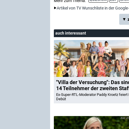
Mehr zum Thema:
Artikel von TV Wunschliste in der Google
▼ z
auch interessant
"Villa der Versuchung": Das sin
14 Teilnehmer der zweiten Staf
Ex-Super-RTL-Moderator Paddy Kroetz feiert R
Debüt
ZD