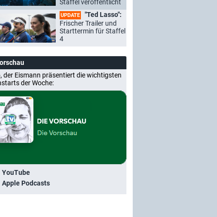
Staffel veröffentlicht
"Ted Lasso":
UPDATE
Frischer Trailer und
Starttermin für Staffel
4
Vorschau
, der Eismann präsentiert die wichtigsten
nstarts der Woche:
i YouTube
i Apple Podcasts