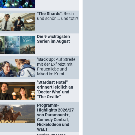
"The Shards":
Reich
und schön... und tot?!
Die 9 wichtigsten
Serien im August
"Back Up:
Auf Streife
mit der Ex" reizt mit
Frauenliebe und
Māori im Krimi
"Stardust Hotel"
erinnert leidlich an
"Doctor Who" und
"The Orville"
Programm-
Highlights 2026/27
von Paramount+,
Comedy Central,
Nickelodeon und
WELT