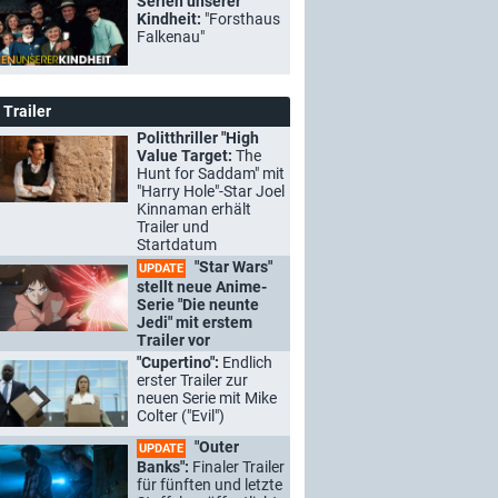
Serien unserer
Kindheit:
"Forsthaus
Falkenau"
Trailer
Politthriller "High
Value Target:
The
Hunt for Saddam" mit
"Harry Hole"-Star Joel
Kinnaman erhält
Trailer und
Startdatum
"Star Wars"
UPDATE
stellt neue Anime-
Serie "Die neunte
Jedi" mit erstem
Trailer vor
"Cupertino":
Endlich
erster Trailer zur
neuen Serie mit Mike
Colter ("Evil")
"Outer
UPDATE
Banks":
Finaler Trailer
für fünften und letzte