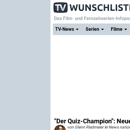
Das Film- und Fernsehserien-Infopor
TV-News
Serien
Filme
"Der Quiz-Champion": Neu
von Glenn Riedmeier
in
News natio