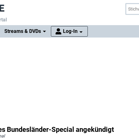
tal
Streams & DVDs
Log-In
es Bundesländer-Special angekündigt
nal