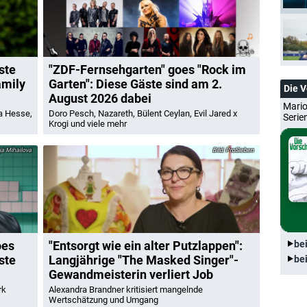
ste
"ZDF-Fernsehgarten" goes "Rock im
amily
Garten": Diese Gäste sind am 2.
Die 
August 2026 dabei
Mario
da Hesse,
Doro Pesch, Nazareth, Bülent Ceylan, Evil Jared x
Serie
Krogi und viele mehr
a Mihailova
ProSieben
oes
"Entsorgt wie ein alter Putzlappen":
be
ste
Langjährige "The Masked Singer"-
be
Gewandmeisterin verliert Job
rk
Alexandra Brandner kritisiert mangelnde
Wertschätzung und Umgang