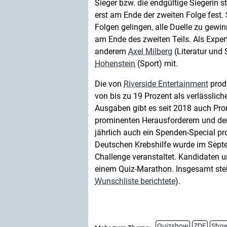
Sieger bzw. die endgültige Siegerin s
erst am Ende der zweiten Folge fest.
Folgen gelingen, alle Duelle zu gew
am Ende des zweiten Teils. Als Exper
anderem
Axel Milberg
(Literatur und
Hohenstein
(Sport) mit.
Die von
Riverside Entertainment
produ
von bis zu 19 Prozent als verlässlic
Ausgaben gibt es seit 2018 auch Pro
prominenten Herausforderern und de
jährlich auch ein Spenden-Special pr
Deutschen Krebshilfe wurde im Sept
Challenge veranstaltet. Kandidaten u
einem Quiz-Marathon. Insgesamt stel
Wunschliste berichtete
).
Quizshow
ZDF
Sho