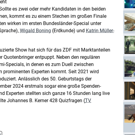
teht
 Sollte es zwei oder mehr Kandidaten in den beiden
innen, kommt es zu einem Stechen im großen Finale
ten wirken im ersten Bundesländer-Special unter
 Sprache),
Wigald Boning
(Erdkunde) und
Katrin Müller-
zierte Show hat sich für das ZDF mit Marktanteilen
her Quotenbringer entpuppt. Neben den regulären
mi-Specials, in denen es zum Duell zwischen
n prominenten Experten kommt. Seit 2021 wird
oduziert. Anlässlich des 50. Geburtstags der
ember 2024 erstmals sogar eine große Spenden-
nd Experten stellten sich ganze 16 Stunden lang live
lte Johannes B. Kerner 428 Quizfragen (
TV
w