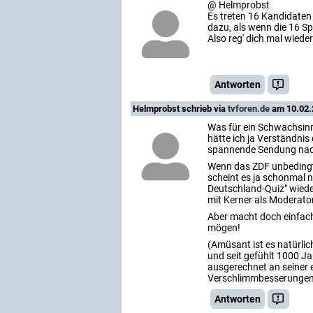
@ Helmprobst
Es treten 16 Kandidaten
dazu, als wenn die 16 Sp
Also reg' dich mal wiede
Antworten
Helmprobst
schrieb via
tvforen.de
am 10.02.2
Was für ein Schwachsinn
hätte ich ja Verständni
spannende Sendung nac
Wenn das ZDF unbedingt 
scheint es ja schonmal ni
Deutschland-Quiz" wiede
mit Kerner als Moderator
Aber macht doch einfach
mögen!
(Amüsant ist es natürlic
und seit gefühlt 1000 Ja
ausgerechnet an seine
Verschlimmbesserungen
Antworten