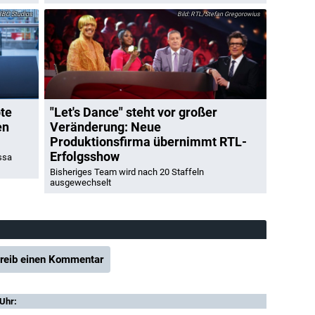
BC Studios
RTL/Stefan Gregorowius
bte
"Let's Dance" steht vor großer
en
Veränderung: Neue
Produktionsfirma übernimmt RTL-
Erfolgsshow
ssa
Bisheriges Team wird nach 20 Staffeln
ausgewechselt
reib einen Kommentar
 Uhr: