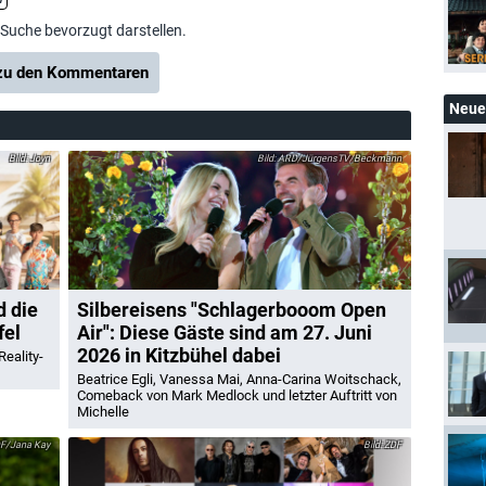
-Suche bevorzugt darstellen.
u den Kommentaren
Neue 
Joyn
ARD/JürgensTV/Beckmann
d die
Silbereisens "Schlagerbooom Open
fel
Air": Diese Gäste sind am 27. Juni
2026 in Kitzbühel dabei
eality-
Beatrice Egli, Vanessa Mai, Anna-Carina Woitschack,
Comeback von Mark Medlock und letzter Auftritt von
Michelle
F/Jana Kay
ZDF