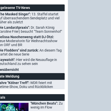
tgelesene TV-News
The Masked Singer":
13. Staffel startet
uf überraschendem Sendeplatz und viel
rüher als zuletzt
Die Landarztpraxis":
Dr. Sarah König
Caroline Frier) besucht "Team Sonnenhof"
elissa Naschenweng statt DJ Ötzi:
eue Moderatorin für Weihnachtsshow
on ORF und BR
Die Flodders" sind zurück:
An diesem Tag
tartet die neue Serie
Baywatch":
Hier wird die Neuauflage in
eutschland zu sehen sein
wsübersicht
ste Meldung
ahre "Kölner Treff":
WDR feiert mit
etime-Show, Doku und Rückblicken
ials
"München Beats":
Zu
wenig im Flow