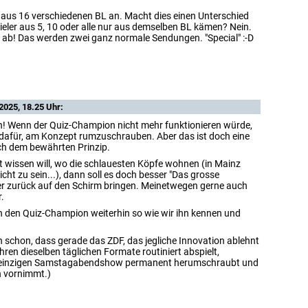
 aus 16 verschiedenen BL an. Macht dies einen Unterschied
ieler aus 5, 10 oder alle nur aus demselben BL kämen? Nein.
r ab! Das werden zwei ganz normale Sendungen. "Special" :-D
025, 18.25 Uhr:
! Wenn der Quiz-Champion nicht mehr funktionieren würde,
s dafür, am Konzept rumzuschrauben. Aber das ist doch eine
h dem bewährten Prinzip.
wissen will, wo die schlauesten Köpfe wohnen (in Mainz
cht zu sein...), dann soll es doch besser "Das grosse
r zurück auf den Schirm bringen. Meinetwegen gerne auch
.
 den Quiz-Champion weiterhin so wie wir ihn kennen und
h schon, dass gerade das ZDF, das jegliche Innovation ablehnt
hren dieselben täglichen Formate routiniert abspielt,
r einzigen Samstagabendshow permanent herumschraubt und
 vornimmt.)