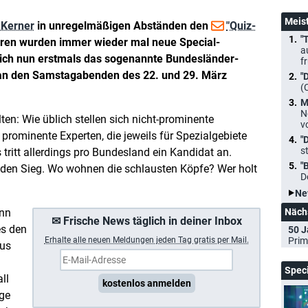
Meis
 Kerner
in unregelmäßigen Abständen den
"Quiz-
"
hren wurden immer wieder mal neue Special-
a
 sich nun erstmals das sogenannte Bundesländer-
f
 an den Samstagabenden des 22. und 29. März
"
(
M
N
ten: Wie üblich stellen sich nicht-prominente
v
rominente Experten, die jeweils für Spezialgebiete
"
s
tritt allerdings pro Bundesland ein Kandidat an.
"
 den Sieg. Wo wohnen die schlausten Köpfe? Wer holt
D
Ne
inn
Näch
✉ Frische News täglich in deiner Inbox
es den
50 J
Erhalte a
lle neuen Meldungen jeden Tag gratis per Mail.
Prim
aus
Spec
ll
kostenlos anmelden
ige