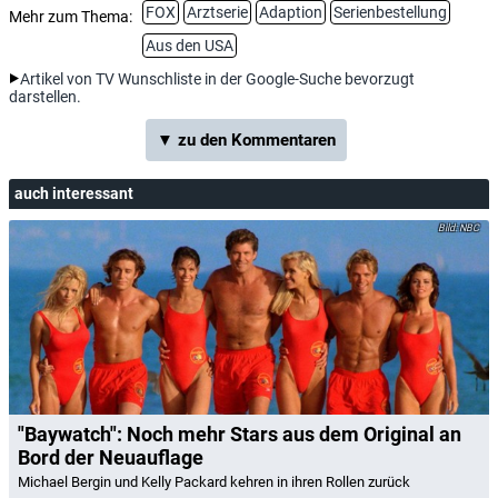
FOX
Arztserie
Adaption
Serienbestellung
Mehr zum Thema:
Aus den USA
Artikel von TV Wunschliste in der Google-Suche bevorzugt
darstellen.
▼ zu den Kommentaren
auch interessant
NBC
"Baywatch": Noch mehr Stars aus dem Original an
Bord der Neuauflage
Michael Bergin und Kelly Packard kehren in ihren Rollen zurück