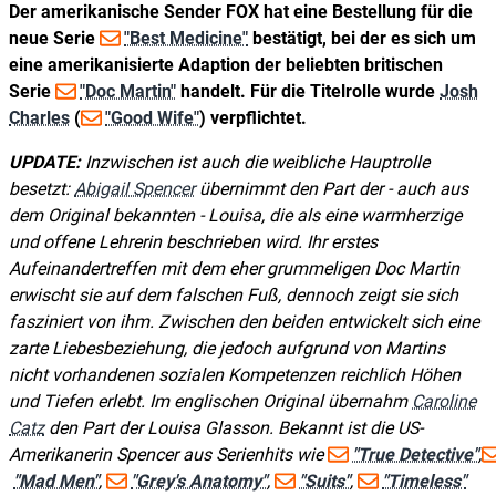
Der amerikanische Sender FOX hat eine Bestellung für die
neue Serie
"Best Medicine"
bestätigt, bei der es sich um
eine amerikanisierte Adaption der beliebten britischen
Serie
"Doc Martin"
handelt. Für die Titelrolle wurde
Josh
Charles
(
"Good Wife"
) verpflichtet.
UPDATE:
Inzwischen ist auch die weibliche Hauptrolle
besetzt:
Abigail Spencer
übernimmt den Part der - auch aus
dem Original bekannten - Louisa, die als eine warmherzige
und offene Lehrerin beschrieben wird. Ihr erstes
Aufeinandertreffen mit dem eher grummeligen Doc Martin
erwischt sie auf dem falschen Fuß, dennoch zeigt sie sich
fasziniert von ihm. Zwischen den beiden entwickelt sich eine
zarte Liebesbeziehung, die jedoch aufgrund von Martins
nicht vorhandenen sozialen Kompetenzen reichlich Höhen
und Tiefen erlebt. Im englischen Original übernahm
Caroline
Catz
den Part der Louisa Glasson. Bekannt ist die US-
Amerikanerin Spencer aus Serienhits wie
"True Detective"
,
"Mad Men"
,
"Grey's Anatomy"
,
"Suits"
,
"Timeless"