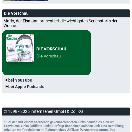
Die Vorschau
Mario, der Eismann präsentiert die wichtigsten Serienstarts der
Woche:
bei YouTube
bei Apple Podcasts
© 1998 - 2026 imfernsehen GmbH & Co. KG
* Bei den mit einem Sternchen gekennzeichneten Links handelt es sich um
Provisions-Links (Affiliate-Links). Erfolgt über einen solchen Link eine Bestellung,
erhalten wir Provisionen im Rahmen eines Affiliate-Partnerprogramms. Das