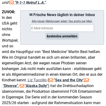
und
"9-1-1 Notruf L.A."
.
ZUVOR:
✉ Frische News täglich in deiner Inbox
In den
A
lle neuen Meldungen jeden Tag gratis per Mail.
USA geht
nichts
ohne
kostenlos anmelden
Wortspiel,
und so
wird die Hauptfigur von "Best Medicine" Martin Best heißen.
Wie im Original handelt es sich um einen brillanten, aber
eigenwilligen Arzt, der wegen neuer Phobien seinen
bisherigen Job nicht mehr ausfüllen kann - stattdessen geht
er als Allgemeinmediziner in einen kleinen Ort, den er aus der
Kindheit kennt.
Liz Tuccillo
(
"Sex and the City"
,
"Divorce"
,
"Alaska Daily"
) hat die Drehbuchadaption
übernommen, die Produktion übernimmt FOX Entertainment
in Eigenregie. Die Serie soll in der kommenden Season
2025/26 starten - aufgrund der Rahmensituation kann man