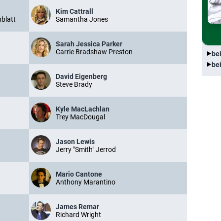
Kim Cattrall
blatt
Samantha Jones
Sarah Jessica Parker
Carrie Bradshaw Preston
be
be
David Eigenberg
Steve Brady
Kyle MacLachlan
Trey MacDougal
Jason Lewis
Jerry "Smith" Jerrod
Mario Cantone
Anthony Marantino
James Remar
Richard Wright