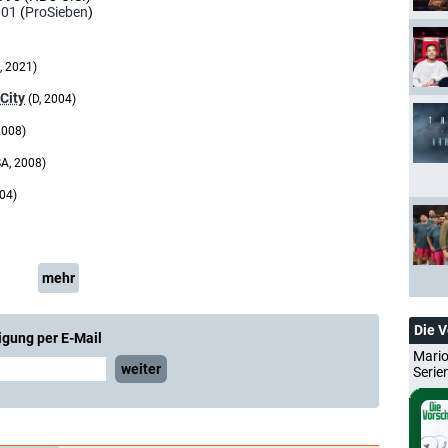
001
(
ProSieben
)
, 2021)
 City
(D, 2004)
2008)
A, 2008)
004)
mehr
Die 
igung per E-Mail
Mario
weiter
Serie