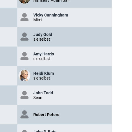
Himself / Adam Ball
Vicky Cunningham
Mimi
Judy Gold
sie selbst
Amy Harris
sie selbst
Heidi Klum
sie selbst
John Todd
Sean
Robert Peters
John D. Bair