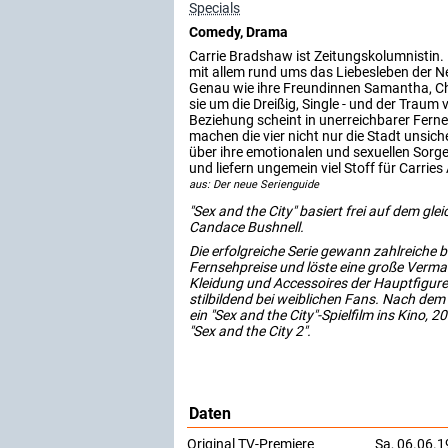
Specials
Comedy, Drama
Carrie Bradshaw ist Zeitungskolumnistin.
mit allem rund ums das Liebesleben der N
Genau wie ihre Freundinnen Samantha, Ch
sie um die Dreißig, Single - und der Traum 
Beziehung scheint in unerreichbarer Fer
machen die vier nicht nur die Stadt unsich
über ihre emotionalen und sexuellen Sorg
und liefern ungemein viel Stoff für Carries 
aus: Der neue Serienguide
"Sex and the City" basiert frei auf dem g
Candace Bushnell.
Die erfolgreiche Serie gewann zahlreiche 
Fernsehpreise und löste eine große Verm
Kleidung und Accessoires der Hauptfigur
stilbildend bei weiblichen Fans. Nach de
ein "Sex and the City"-Spielfilm ins Kino, 
"Sex and the City 2".
Daten
Original TV-Premiere
Sa, 06.06.1