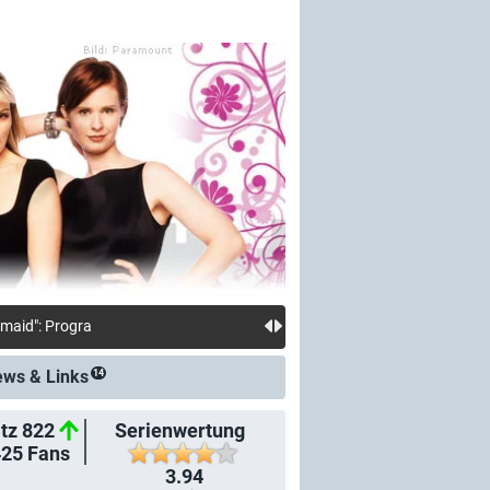
30.07.: Neue Meldung: HBO-Max-Highlights im August: "Lanterns", "Tip Toe" und "The Housemaid": Programmneuzugänge beim jüngste
ews &
Links
14
tz 822
Serienwertung
425
Fans
3.94