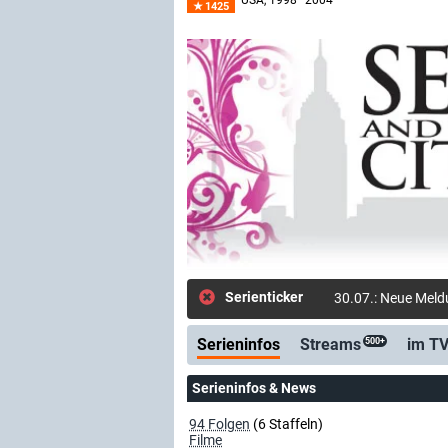
USA
, 1998–2004
1425
Serienticker
Serieninfos
Streams
im T
500+
Serieninfos & News
94 Folgen
(6 Staffeln)
Filme