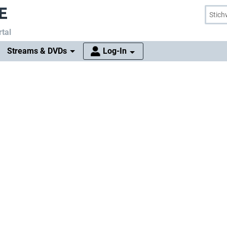
tal
Streams & DVDs
Log-In