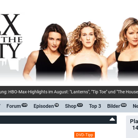
V
Forum
Episoden
Shop
Top 3
Bilder
N
109
98
121
500
Pla
1
DVD-Tipp