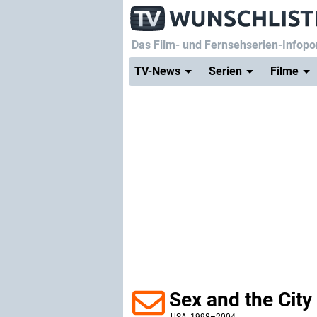
Das Film- und Fernsehserien-Infopor
TV-News
Serien
Filme
Sex and the City