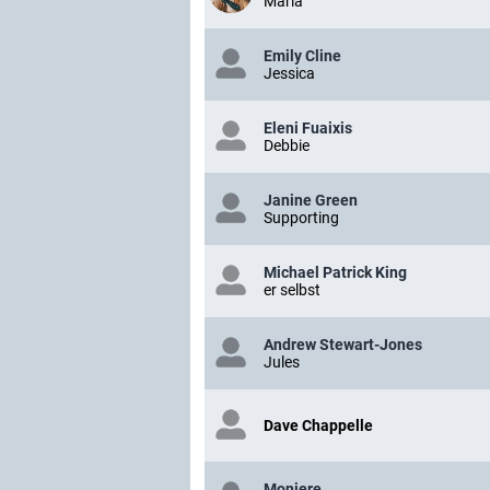
Maria
Emily Cline
Jessica
Eleni Fuaixis
Debbie
Janine Green
Supporting
Michael Patrick King
er selbst
Andrew Stewart-Jones
Jules
Dave Chappelle
Moniere