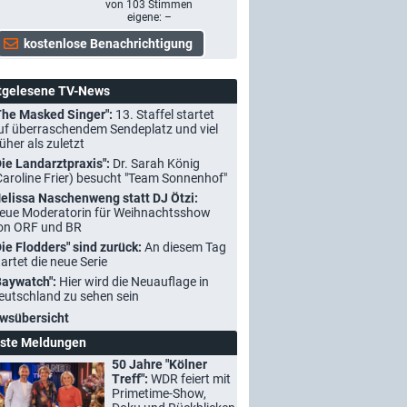
von
103
Stimmen
eigene: –
tgelesene TV-News
The Masked Singer":
13. Staffel startet
uf überraschendem Sendeplatz und viel
rüher als zuletzt
Die Landarztpraxis":
Dr. Sarah König
Caroline Frier) besucht "Team Sonnenhof"
elissa Naschenweng statt DJ Ötzi:
eue Moderatorin für Weihnachtsshow
on ORF und BR
Die Flodders" sind zurück:
An diesem Tag
tartet die neue Serie
Baywatch":
Hier wird die Neuauflage in
eutschland zu sehen sein
wsübersicht
ste Meldungen
50 Jahre "Kölner
Treff":
WDR feiert mit
Primetime-Show,