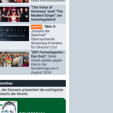
Doku und Rückblicken
"The Voice of
Germany" statt "The
Masked Singer" am
Samstagabend
"Akte X:
UPDATE
Jenseits der
Wahrheit":
Überraschende
Streaming-Premiere
für Director's Cut
"ZDF-Fernsehgarten -
Das Quiz":
Diese
Gäste spielen gegen
Kiwi in der
Sonderfolge am 9.
August 2026
Vorschau
, der Eismann präsentiert die wichtigsten
nstarts der Woche: