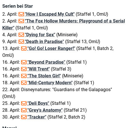
Serien bei Star
2. April:
"How I Escaped My Cult"
(Staffel 1, OmU)
2. April:
"The Fox Hollow Murders: Playground of a Serial
Killer"
(Staffel 1, OmU)
4. April:
"Dying for Sex"
(Miniserie)
9. April:
"Death in Paradise"
(Staffel 13, OmU)
13. April:
"Go! Go! Loser Ranger!"
(Staffel 1, Batch 2,
OmU)
16. April:
"Beyond Paradise"
(Staffel 1)
16. April:
"Will Trent"
(Staffel 3)
16. April:
"The Stolen Girl"
(Miniserie)
18. April:
"Mid-Century Modern"
(Staffel 1)
22. April: Disneynatures: "Guardians of the Galapagos"
(OmU)
25. April:
"Deli Boys"
(Staffel 1)
28. April:
"Grey's Anatomy"
(Staffel 21)
30. April:
"Tracker"
(Staffel 2, Batch 2)