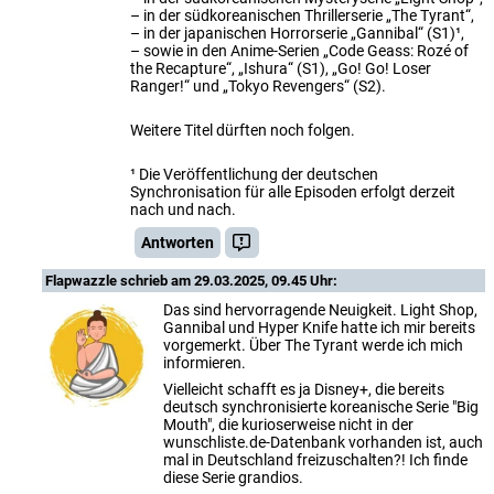
– in der südkoreanischen Thrillerserie „The Tyrant“,
– in der japanischen Horrorserie „Gannibal“ (S1)¹,
– sowie in den Anime-Serien „Code Geass: Rozé of
the Recapture“, „Ishura“ (S1), „Go! Go! Loser
Ranger!“ und „Tokyo Revengers“ (S2).
Weitere Titel dürften noch folgen.
¹ Die Veröffentlichung der deutschen
Synchronisation für alle Episoden erfolgt derzeit
nach und nach.
Antworten
Flapwazzle
schrieb am 29.03.2025, 09.45 Uhr:
Das sind hervorragende Neuigkeit. Light Shop,
Gannibal und Hyper Knife hatte ich mir bereits
vorgemerkt. Über The Tyrant werde ich mich
informieren.
Vielleicht schafft es ja Disney+, die bereits
deutsch synchronisierte koreanische Serie "Big
Mouth", die kurioserweise nicht in der
wunschliste.de-Datenbank vorhanden ist, auch
mal in Deutschland freizuschalten?! Ich finde
diese Serie grandios.