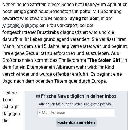
Neben neuen Staffeln dieser Serien hat Disney+ im April auch
noch einige ganz neue Serienstarts in petto. Mit Spannung
erwartet wird etwa die Miniserie
"Dying for Sex"
, in der
Michelle Williams
ein Frau verkörpert, bei der
fortgeschrittener Brustkrebs diagnostiziert wird und die
daraufhin ihr Leben grundlegend verändert: Sie verlässt ihren
Mann, mit dem sie 15 Jahre lang verheiratet war, und beginnt,
ihre eigene Sexualität zu erforschen und auszuleben. Aus
Großbritannien kommt das Thrillerdrama
"The Stolen Girl"
, in
dem für ein Elternpaar ein Albtraum wahr wird: Ihr Kind
verschwindet und wurde offenbar entführt. Es beginnt eine
Jagd nach dem oder den Tätern quer durch Europa.
Heitere
✉ Frische News täglich in deiner Inbox
Töne
A
lle neuen Meldungen jeden Tag gratis per Mail.
schlägt
dagegen
die
kostenlos anmelden