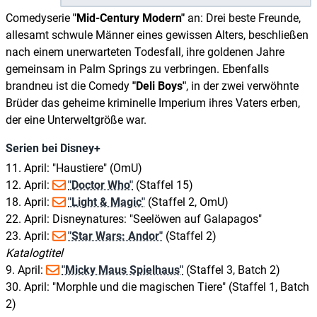
Comedyserie
"Mid-Century Modern"
an: Drei beste Freunde,
allesamt schwule Männer eines gewissen Alters, beschließen
nach einem unerwarteten Todesfall, ihre goldenen Jahre
gemeinsam in Palm Springs zu verbringen. Ebenfalls
brandneu ist die Comedy
"Deli Boys"
, in der zwei verwöhnte
Brüder das geheime kriminelle Imperium ihres Vaters erben,
der eine Unterweltgröße war.
Serien bei Disney+
11. April: "Haustiere" (OmU)
12. April:
"Doctor Who"
(Staffel 15)
18. April:
"Light & Magic"
(Staffel 2, OmU)
22. April: Disneynatures: "Seelöwen auf Galapagos"
23. April:
"Star Wars: Andor"
(Staffel 2)
Katalogtitel
9. April:
"Micky Maus Spielhaus"
(Staffel 3, Batch 2)
30. April: "Morphle und die magischen Tiere" (Staffel 1, Batch
2)