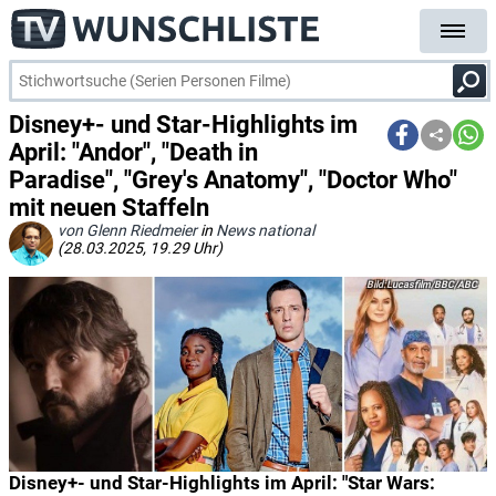
Disney+- und Star-Highlights im
April: "Andor", "Death in
Paradise", "Grey's Anatomy", "Doctor Who"
mit neuen Staffeln
von Glenn Riedmeier
in
News national
(28.03.2025, 19.29 Uhr)
Lucasfilm/BBC/ABC
Disney+- und Star-Highlights im April: "Star Wars: