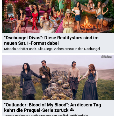
"Dschungel Divas": Diese Realitystars sind im
neuen Sat.1-Format dabei
Micaela Schäfer und Giulia Siegel ziehen erneut in den Dschungel
Starz
"Outlander: Blood of My Blood": An diesem Tag
kehrt die Prequel-Serie zurück
Termin und neuer Trailer zur zweiten Staffel veröffentlicht