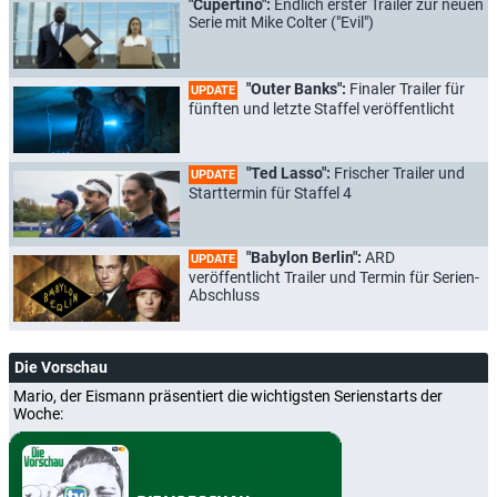
"Cupertino":
Endlich erster Trailer zur neuen
Serie mit Mike Colter ("Evil")
"Outer Banks":
Finaler Trailer für
UPDATE
fünften und letzte Staffel veröffentlicht
"Ted Lasso":
Frischer Trailer und
UPDATE
Starttermin für Staffel 4
"Babylon Berlin":
ARD
UPDATE
veröffentlicht Trailer und Termin für Serien-
Abschluss
Die Vorschau
Mario, der Eismann präsentiert die wichtigsten Serienstarts der
Woche: