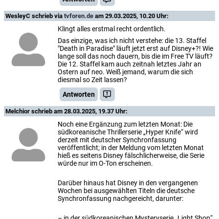
WesleyC
schrieb via
tvforen.de
am 29.03.2025, 10.20 Uhr:
Klingt alles erstmal recht ordentlich.
Das einzige, was ich nicht verstehe: die 13. Staffel
"Death in Paradise" läuft jetzt erst auf Disney+?! Wie
lange soll das noch dauern, bis die im Free TV läuft?
Die 12. Staffel kam auch zeitnah letztes Jahr an
Ostern auf neo. Weiß jemand, warum die sich
diesmal so Zeit lassen?
Antworten
Melchior
schrieb am 28.03.2025, 19.37 Uhr:
Noch eine Ergänzung zum letzten Monat: Die
südkoreanische Thrillerserie „Hyper Knife“ wird
derzeit mit deutscher Synchronfassung
veröffentlicht; in der Meldung vom letzten Monat
hieß es seitens Disney fälschlicherweise, die Serie
würde nur im O-Ton erscheinen.
Darüber hinaus hat Disney in den vergangenen
Wochen bei ausgewählten Titeln die deutsche
Synchronfassung nachgereicht, darunter:
– in der südkoreanischen Mysteryserie „Light Shop“,