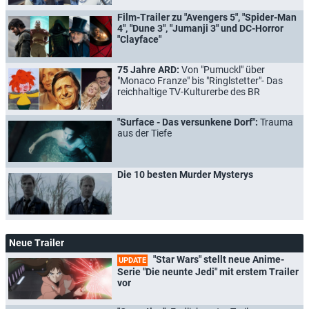
Film-Trailer zu "Avengers 5", "Spider-Man
4", "Dune 3", "Jumanji 3" und DC-Horror
"Clayface"
75 Jahre ARD:
Von "Pumuckl" über
"Monaco Franze" bis "Ringlstetter"- Das
reichhaltige TV-Kulturerbe des BR
"Surface - Das versunkene Dorf":
Trauma
aus der Tiefe
Die 10 besten Murder Mysterys
Neue Trailer
"Star Wars" stellt neue Anime-
UPDATE
Serie "Die neunte Jedi" mit erstem Trailer
vor