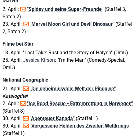
Marvel
2. April:
"Spidey und seine Super-Freunde"
(Staffel 3,
Batch 2)
23. April:
"Marvel Moon Girl und Devil Dinosaur"
(Staffel
2, Batch 2)
Filme bei Star
18. April: "Last Take: Rust and the Story of Halyna" (OmU)
25. April:
Jessica Kirson
: "I'm the Man" (Comedy-Special,
OmU)
National Geographic
21. April:
"Die geheimnisvolle Welt der Pinguine"
Katalogtitel
2. April:
"Ice Road Rescue - Extremrettung in Norwegen"
(Staffel 8)
30. April:
"Abenteuer Kanada"
(Staffel 1)
30. April:
"Vergessene Helden des Zweiten Weltkriegs"
(Staffel 1)