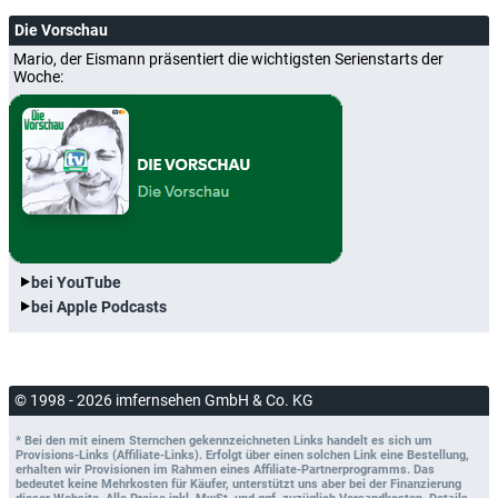
Die Vorschau
Mario, der Eismann präsentiert die wichtigsten Serienstarts der
Woche:
bei YouTube
bei Apple Podcasts
© 1998 - 2026 imfernsehen GmbH & Co. KG
* Bei den mit einem Sternchen gekennzeichneten Links handelt es sich um
Provisions-Links (Affiliate-Links). Erfolgt über einen solchen Link eine Bestellung,
erhalten wir Provisionen im Rahmen eines Affiliate-Partnerprogramms. Das
bedeutet keine Mehrkosten für Käufer, unterstützt uns aber bei der Finanzierung