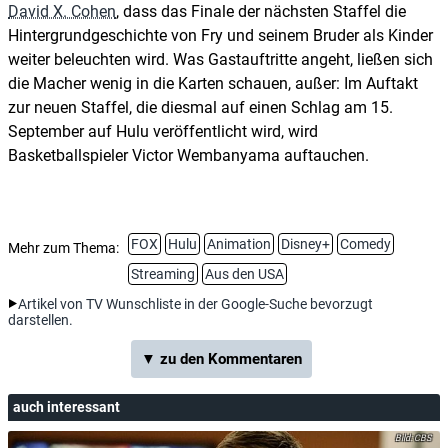
David X. Cohen
, dass das Finale der nächsten Staffel die
Hintergrundgeschichte von Fry und seinem Bruder als Kinder
weiter beleuchten wird. Was Gastauftritte angeht, ließen sich
die Macher wenig in die Karten schauen, außer: Im Auftakt
zur neuen Staffel, die diesmal auf einen Schlag am 15.
September auf Hulu veröffentlicht wird, wird
Basketballspieler Victor Wembanyama auftauchen.
FOX
Hulu
Animation
Disney+
Comedy
Mehr zum Thema:
Streaming
Aus den USA
Artikel von TV Wunschliste in der Google-Suche bevorzugt
darstellen.
▼ zu den Kommentaren
auch interessant
CBS