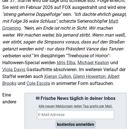
der 37. Staffel wird die sage und schreibe 800. Folge erreicht.
Sie wird im Februar 2026 auf FOX ausgestrahlt und wird eine
streng geheime Doppelfolge
sein.
Ich dachte ehrlich gesagt,
mit Folge 36 wäre Schluss
, scherzte Serienschöpfer
Matt
Groening
.
Nein, ein Ende ist nicht in Sicht. Wir machen
weiter. Wir machen weiter, bis jemand stirbt. Wenn man weiß,
wer stirbt, sagen die Simpsons voraus, dass auf den Straßen
getanzt werden wird - nur dass Präsident Vance das Tanzen
verbieten wird.
Im diesjährigen "Treehouse of Horror"-
Halloween-Special werden
Idris Elba
,
Michael Keaton
und
Viola Davis
Gastauftritte absolvieren. Im weiteren Verlauf der
Staffel werden auch
Kieran Culkin
,
Glenn Howerton
,
Albert
Brooks
und
Cole Escola
in animierter Form auftauchen.
Eine
✉ Frische News täglich in deiner Inbox
andere
A
lle neuen Meldungen jeden Tag gratis per Mail.
kostenlos anmelden