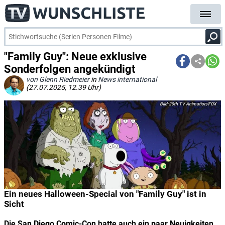
"Family Guy": Neue exklusive
Sonderfolgen angekündigt
von Glenn Riedmeier
in
News international
(27.07.2025, 12.39 Uhr)
20th TV Animation/FOX
Ein neues Halloween-Special von "Family Guy" ist in
Sicht
Die San Diego Comic-Con hatte auch ein paar Neuigkeiten