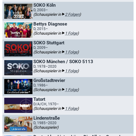
SOKO Köln
D, 2003–
(Schauspieler in
2 Folgen
)
Bettys Diagnose
D, 2015–
(Schauspieler in
1 Folge
)
SOKO Stuttgart
D, 2009–
(Schauspieler in
1 Folge
)
SOKO München / SOKO 5113
D, 1978–2020
(Schauspieler in
1 Folge
)
Großstadtrevier
D, 1986–
(Schauspieler in
1 Folge
)
Tatort
D/A/CH, 1970–
(Schauspieler in
1 Folge
)
Lindenstraße
D, 1985–2020
(Schauspieler)