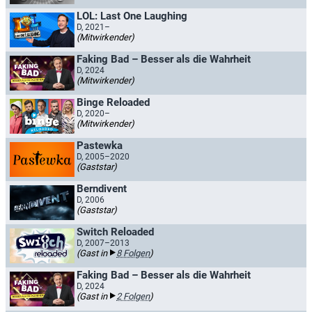
LOL: Last One Laughing
D, 2021–
(Mitwirkender)
Faking Bad – Besser als die Wahrheit
D, 2024
(Mitwirkender)
Binge Reloaded
D, 2020–
(Mitwirkender)
Pastewka
D, 2005–2020
(Gaststar)
Berndivent
D, 2006
(Gaststar)
Switch Reloaded
D, 2007–2013
(Gast in
8 Folgen
)
Faking Bad – Besser als die Wahrheit
D, 2024
(Gast in
2 Folgen
)