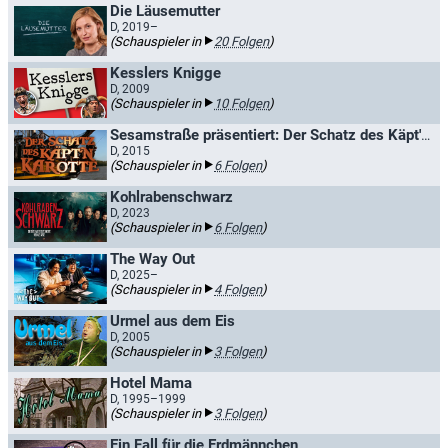
Die Läusemutter
D, 2019–
(Schauspieler in
20 Folgen
)
Kesslers Knigge
D, 2009
(Schauspieler in
10 Folgen
)
Sesamstraße präsentiert: Der Schatz des Käpt'n Karotte
D, 2015
(Schauspieler in
6 Folgen
)
Kohlrabenschwarz
D, 2023
(Schauspieler in
6 Folgen
)
The Way Out
D, 2025–
(Schauspieler in
4 Folgen
)
Urmel aus dem Eis
D, 2005
(Schauspieler in
3 Folgen
)
Hotel Mama
D, 1995–1999
(Schauspieler in
3 Folgen
)
Ein Fall für die Erdmännchen