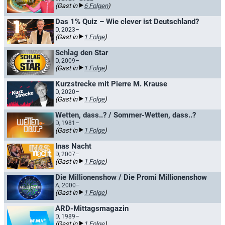
(Gast in
6 Folgen
)
Das 1% Quiz – Wie clever ist Deutschland?
D, 2023–
(Gast in
1 Folge
)
Schlag den Star
D, 2009–
(Gast in
1 Folge
)
Kurzstrecke mit Pierre M. Krause
D, 2020–
(Gast in
1 Folge
)
Wetten, dass..? / Sommer-Wetten, dass..?
D, 1981–
(Gast in
1 Folge
)
Inas Nacht
D, 2007–
(Gast in
1 Folge
)
Die Millionenshow / Die Promi Millionenshow
A, 2000–
(Gast in
1 Folge
)
ARD-Mittagsmagazin
D, 1989–
(Gast in
1 Folge
)