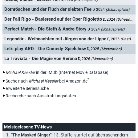
Dornröschen und der Fluch der siebten Fee
D, 2024
(Schauspieler)
Der Fall Rigo - Basierend auf der Oper Rigoletto
D, 2024
(Schauspieler)
Perfect Match - Die Steffi & Andre Story
D, 2024
(Schauspieler)
Legendär - Weihnachten mit Jürgen von der Lippe
D, 2025
(Gast)
Let's play ARD - Die Comedy-Spielshow
D, 2025
(Moderation)
La Traviata - Die Magie von Verona
D, 2026
(Moderation)
Michael Kessler
in der IMDb (Internet Movie Database)
*
Suche nach
Michael Kessler
bei Amazon.de
erweiterte Seriensuche
Recherche nach Ausstrahlungsdaten
Meistgelesene TV-News
"The Masked Singer":
13. Staffel startet auf überraschendem