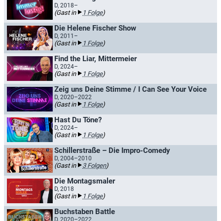
D, 2018–
(Gast in
1 Folge
)
Die Helene Fischer Show
D, 2011–
(Gast in
1 Folge
)
Find the Liar, Mittermeier
D, 2024–
(Gast in
1 Folge
)
Zeig uns Deine Stimme / I Can See Your Voice
D, 2020–2022
(Gast in
1 Folge
)
Hast Du Töne?
D, 2024–
(Gast in
1 Folge
)
Schillerstraße – Die Impro-Comedy
D, 2004–2010
(Gast in
3 Folgen
)
Die Montagsmaler
D, 2018
(Gast in
1 Folge
)
Buchstaben Battle
D, 2020–2022