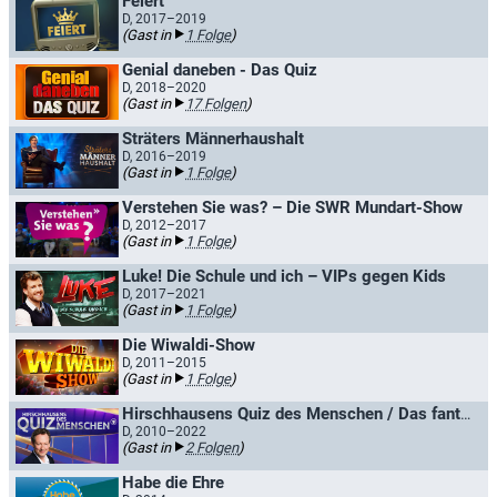
Feiert
D, 2017–2019
(Gast in
1 Folge
)
Genial daneben - Das Quiz
D, 2018–2020
(Gast in
17 Folgen
)
Sträters Männerhaushalt
D, 2016–2019
(Gast in
1 Folge
)
Verstehen Sie was? – Die SWR Mundart-Show
D, 2012–2017
(Gast in
1 Folge
)
Luke! Die Schule und ich – VIPs gegen Kids
D, 2017–2021
(Gast in
1 Folge
)
Die Wiwaldi-Show
D, 2011–2015
(Gast in
1 Folge
)
Hirschhausens Quiz des Menschen / Das fantastische Quiz des Menschen
D, 2010–2022
(Gast in
2 Folgen
)
Habe die Ehre