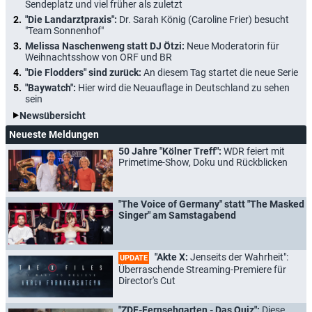
Sendeplatz und viel früher als zuletzt
"Die Landarztpraxis":
Dr. Sarah König (Caroline Frier) besucht
"Team Sonnenhof"
Melissa Naschenweng statt DJ Ötzi:
Neue Moderatorin für
Weihnachtsshow von ORF und BR
"Die Flodders" sind zurück:
An diesem Tag startet die neue Serie
"Baywatch":
Hier wird die Neuauflage in Deutschland zu sehen
sein
Newsübersicht
Neueste Meldungen
50 Jahre "Kölner Treff":
WDR feiert mit
Primetime-Show, Doku und Rückblicken
"The Voice of Germany" statt "The Masked
Singer" am Samstagabend
"Akte X:
Jenseits der Wahrheit":
UPDATE
Überraschende Streaming-Premiere für
Director's Cut
"ZDF-Fernsehgarten - Das Quiz":
Diese