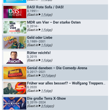
DAS! Rote Sofa / DAS!
D, 1991–
(Gast in
1 Folge
)
MDR um Vier – Der starke Osten
D, 2014–
(Gast in
1 Folge
)
Geld oder Liebe
D, 1989–2001
(Gast in
1 Folge
)
Rütter reicht's!
D, 2019
(Gast in
1 Folge
)
Genial daneben – Die Comedy-Arena
D, 2017–2021
(Gast in
13 Folgen
)
Früher war alles besser!? – Wolfgang Treppers Zeitreise
D, 2020
(Gast in
1 Folge
)
Die große Terra X-Show
D, 2019–2024
(Gast in
3 Folgen
)