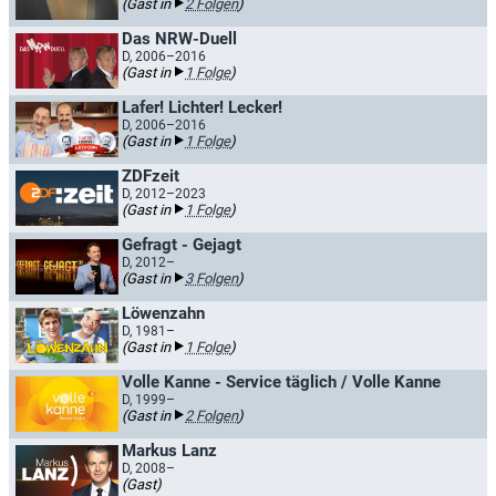
(Gast in
2 Folgen
)
Das NRW-Duell
D, 2006–2016
(Gast in
1 Folge
)
Lafer! Lichter! Lecker!
D, 2006–2016
(Gast in
1 Folge
)
ZDFzeit
D, 2012–2023
(Gast in
1 Folge
)
Gefragt - Gejagt
D, 2012–
(Gast in
3 Folgen
)
Löwenzahn
D, 1981–
(Gast in
1 Folge
)
Volle Kanne - Service täglich / Volle Kanne
D, 1999–
(Gast in
2 Folgen
)
Markus Lanz
D, 2008–
(Gast)