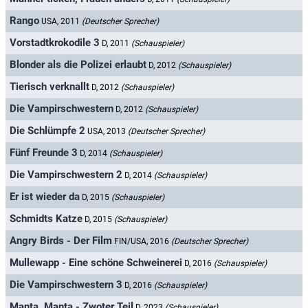
Rango
USA, 2011
(Deutscher Sprecher)
Vorstadtkrokodile 3
D, 2011
(Schauspieler)
Blonder als die Polizei erlaubt
D, 2012
(Schauspieler)
Tierisch verknallt
D, 2012
(Schauspieler)
Die Vampirschwestern
D, 2012
(Schauspieler)
Die Schlümpfe 2
USA, 2013
(Deutscher Sprecher)
Fünf Freunde 3
D, 2014
(Schauspieler)
Die Vampirschwestern 2
D, 2014
(Schauspieler)
Er ist wieder da
D, 2015
(Schauspieler)
Schmidts Katze
D, 2015
(Schauspieler)
Angry Birds - Der Film
FIN/USA, 2016
(Deutscher Sprecher)
Mullewapp - Eine schöne Schweinerei
D, 2016
(Schauspieler)
Die Vampirschwestern 3
D, 2016
(Schauspieler)
Manta, Manta - Zwoter Teil
D, 2023
(Schauspieler)