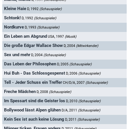
Kleine Haie
D, 1992
(Schauspieler)
Schtonk!
D, 1992
(Schauspieler)
Nordkurve
D, 1993
(Schauspieler)
Ein Leben am Abgrund
USA, 1997
(Musik)
Die große Edgar Wallace Show
D, 2004
(Mitwirkender)
Sex und mehr
D, 2004
(Schauspieler)
Das Leben der Philosophen
D, 2005
(Schauspieler)
Hui Buh - Das Schlossgespenst
D, 2006
(Schauspieler)
Tell - Jeder Schuss ein Treffer
CH/D/A, 2007
(Schauspieler)
Freche Mädchen
D, 2008
(Schauspieler)
Im Spessart sind die Geister los
D, 2010
(Schauspieler)
Bollywood lässt Alpen glühen
D/A, 2011
(Schauspieler)
Kein Sex ist auch keine Lösung
D, 2011
(Schauspieler)
Männer ticken, Frauen anders
D, 2011
(Schauspieler)