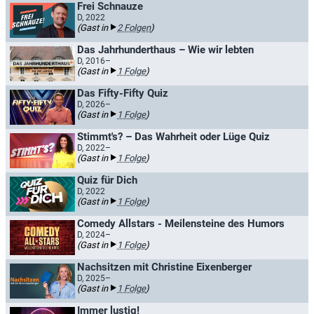
Frei Schnauze
D, 2022
(Gast in
2 Folgen
)
Das Jahrhunderthaus – Wie wir lebten
D, 2016–
(Gast in
1 Folge
)
Das Fifty-Fifty Quiz
D, 2026–
(Gast in
1 Folge
)
Stimmt's? – Das Wahrheit oder Lüge Quiz
D, 2022–
(Gast in
1 Folge
)
Quiz für Dich
D, 2022
(Gast in
1 Folge
)
Comedy Allstars - Meilensteine des Humors
D, 2024–
(Gast in
1 Folge
)
Nachsitzen mit Christine Eixenberger
D, 2025–
(Gast in
1 Folge
)
Immer lustig!