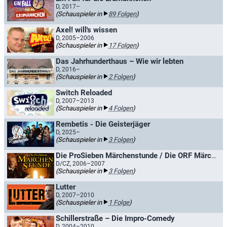
D, 2017–
(Schauspieler in
89 Folgen
)
Axel! will's wissen
D, 2005–2006
(Schauspieler in
17 Folgen
)
Das Jahrhunderthaus – Wie wir lebten
D, 2016–
(Schauspieler in
2 Folgen
)
Switch Reloaded
D, 2007–2013
(Schauspieler in
4 Folgen
)
Rembetis - Die Geisterjäger
D, 2025–
(Schauspieler in
3 Folgen
)
Die ProSieben Märchenstunde / Die ORF Märchenstunde
D/CZ, 2006–2007
(Schauspieler in
3 Folgen
)
Lutter
D, 2007–2010
(Schauspieler in
1 Folge
)
Schillerstraße – Die Impro-Comedy
D, 2004–2010