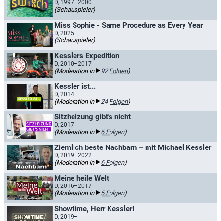
D, 1997–2000
(Schauspieler)
Miss Sophie - Same Procedure as Every Year
D, 2025
(Schauspieler)
Kesslers Expedition
D, 2010–2017
(Moderation in
92 Folgen
)
Kessler ist...
D, 2014–
(Moderation in
24 Folgen
)
Sitzheizung gibt's nicht
D, 2017
(Moderation in
6 Folgen
)
Ziemlich beste Nachbarn – mit Michael Kessler
D, 2019–2022
(Moderation in
6 Folgen
)
Meine heile Welt
D, 2016–2017
(Moderation in
5 Folgen
)
Showtime, Herr Kessler!
D, 2019–