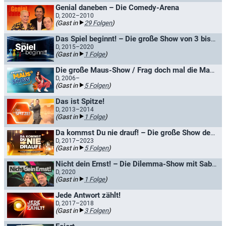
Genial daneben – Die Comedy-Arena
D, 2002–2010
(Gast in
29 Folgen
)
Das Spiel beginnt! – Die große Show von 3 bis 99
D, 2015–2020
(Gast in
1 Folge
)
Die große Maus-Show / Frag doch mal die Maus
D, 2006–
(Gast in
5 Folgen
)
Das ist Spitze!
D, 2013–2014
(Gast in
1 Folge
)
Da kommst Du nie drauf! – Die große Show der schrägen Fragen
D, 2017–2023
(Gast in
5 Folgen
)
Nicht dein Ernst! – Die Dilemma-Show mit Sabine Heinrich und Jürgen von der Lippe
D, 2020
(Gast in
1 Folge
)
Jede Antwort zählt!
D, 2017–2018
(Gast in
3 Folgen
)