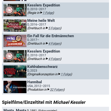
Kesslers Expedition
D, 2010–2017
(Regie in
1 Folge
)
Meine heile Welt
D, 2016–2017
(Drehbuch in
5 Folgen
)
Ein Fall für die Erdmännchen
D, 2017–
(Drehbuch in
4 Folgen
)
Kesslers Expedition
D, 2010–2017
(Drehbuch in
4 Folgen
)
Kohlrabenschwarz
D, 2023
(Originalkonzeption in
1 Folge
)
Hannibal
USA, 2012–2015
(Produktion in
32 Folgen
)
Spielfilme/Einzeltitel mit
Michael Kessler
Manta, Manta
D, 1991
(Schauspieler)