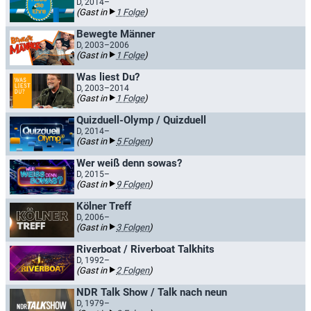
D, 2014–
(Gast in
1 Folge
)
Bewegte Männer
D, 2003–2006
(Gast in
1 Folge
)
Was liest Du?
D, 2003–2014
(Gast in
1 Folge
)
Quizduell-Olymp / Quizduell
D, 2014–
(Gast in
5 Folgen
)
Wer weiß denn sowas?
D, 2015–
(Gast in
9 Folgen
)
Kölner Treff
D, 2006–
(Gast in
3 Folgen
)
Riverboat / Riverboat Talkhits
D, 1992–
(Gast in
2 Folgen
)
NDR Talk Show / Talk nach neun
D, 1979–