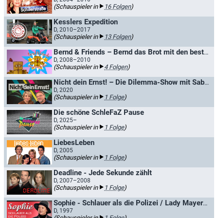
(Schauspieler in
16 Folgen
)
Kesslers Expedition
D, 2010–2017
(Schauspieler in
13 Folgen
)
Bernd & Friends – Bernd das Brot mit den besten Witzen aller Zeiten
D, 2008–2010
(Schauspieler in
4 Folgen
)
Nicht dein Ernst! – Die Dilemma-Show mit Sabine Heinrich und Jürgen von der Lippe
D, 2020
(Schauspieler in
1 Folge
)
Die schöne SchleFaZ Pause
D, 2025–
(Schauspieler in
1 Folge
)
LiebesLeben
D, 2005
(Schauspieler in
1 Folge
)
Deadline - Jede Sekunde zählt
D, 2007–2008
(Schauspieler in
1 Folge
)
Sophie - Schlauer als die Polizei / Lady Mayerhofer
D, 1997
(Schauspieler in
1 Folge
)