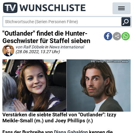
"Outlander" findet die Hunter-
Geschwister für Staffel sieben
von Ralf Döbele
in
News international
(28.06.2022, 13.27 Uhr)
Vertigo Films/James Melia
Verstärken die siebte Staffel von "Outlander": Izzy
Meikle-Small (m.) und Joey Phillips (r.)
Fans der Buchreihe von
Diana Gabaldon
kennen die