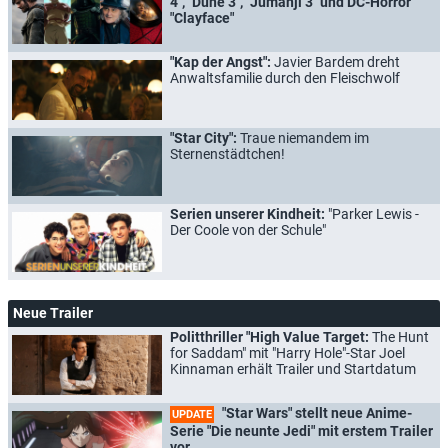
4", "Dune 3", "Jumanji 3" und DC-Horror
"Clayface"
"Kap der Angst":
Javier Bardem dreht
Anwaltsfamilie durch den Fleischwolf
"Star City":
Traue niemandem im
Sternenstädtchen!
Serien unserer Kindheit:
"Parker Lewis -
Der Coole von der Schule"
Neue Trailer
Politthriller "High Value Target:
The Hunt
for Saddam" mit "Harry Hole"-Star Joel
Kinnaman erhält Trailer und Startdatum
"Star Wars" stellt neue Anime-
UPDATE
Serie "Die neunte Jedi" mit erstem Trailer
vor