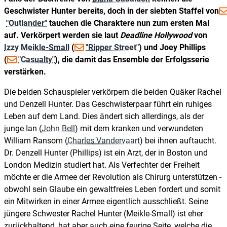
Geschwister Hunter bereits, doch in der siebten Staffel von
"Outlander"
tauchen die Charaktere nun zum ersten Mal
auf. Verkörpert werden sie laut
Deadline Hollywood
von
Izzy Meikle-Small
(
"Ripper Street"
) und Joey Phillips
(
"Casualty"
), die damit das Ensemble der Erfolgsserie
verstärken.
Die beiden Schauspieler verkörpern die beiden Quäker Rachel
und Denzell Hunter. Das Geschwisterpaar führt ein ruhiges
Leben auf dem Land. Dies ändert sich allerdings, als der
junge Ian (
John Bell
) mit dem kranken und verwundeten
William Ransom (
Charles Vandervaart
) bei ihnen auftaucht.
Dr. Denzell Hunter (Phillips) ist ein Arzt, der in Boston und
London Medizin studiert hat. Als Verfechter der Freiheit
möchte er die Armee der Revolution als Chirurg unterstützen -
obwohl sein Glaube ein gewaltfreies Leben fordert und somit
ein Mitwirken in einer Armee eigentlich ausschließt. Seine
jüngere Schwester Rachel Hunter (Meikle-Small) ist eher
zurückhaltend, hat aber auch eine feurige Seite, welche die