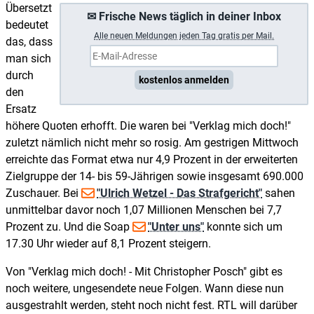
Übersetzt
✉ Frische News täglich in deiner Inbox
bedeutet
A
lle neuen Meldungen jeden Tag gratis per Mail.
das, dass
man sich
durch
kostenlos anmelden
den
Ersatz
höhere Quoten erhofft. Die waren bei "Verklag mich doch!"
zuletzt nämlich nicht mehr so rosig. Am gestrigen Mittwoch
erreichte das Format etwa nur 4,9 Prozent in der erweiterten
Zielgruppe der 14- bis 59-Jährigen sowie insgesamt 690.000
Zuschauer. Bei
"Ulrich Wetzel - Das Strafgericht"
sahen
unmittelbar davor noch 1,07 Millionen Menschen bei 7,7
Prozent zu. Und die Soap
"Unter uns"
konnte sich um
17.30 Uhr wieder auf 8,1 Prozent steigern.
Von "Verklag mich doch! - Mit Christopher Posch" gibt es
noch weitere, ungesendete neue Folgen. Wann diese nun
ausgestrahlt werden, steht noch nicht fest. RTL will darüber