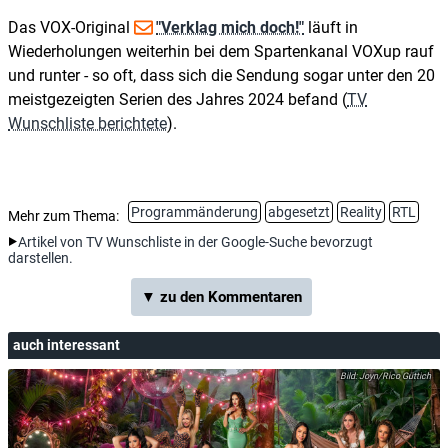
Das VOX-Original
"Verklag mich doch!"
läuft in
Wiederholungen weiterhin bei dem Spartenkanal VOXup rauf
und runter - so oft, dass sich die Sendung sogar unter den 20
meistgezeigten Serien des Jahres 2024 befand (
TV
Wunschliste berichtete
).
Programmänderung
abgesetzt
Reality
RTL
Mehr zum Thema:
Artikel von TV Wunschliste in der Google-Suche bevorzugt
darstellen.
▼ zu den Kommentaren
auch interessant
Joyn/Rico Güttich