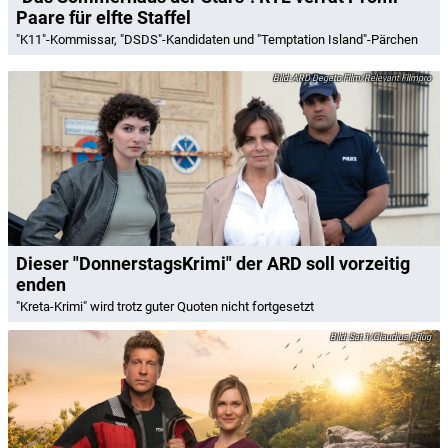
Paare für elfte Staffel
"K11"-Kommissar, "DSDS"-Kandidaten und "Temptation Island"-Pärchen
ARD Degeto Film/Relevant Filmpro
Dieser "DonnerstagsKrimi" der ARD soll vorzeitig
enden
"Kreta-Krimi" wird trotz guter Quoten nicht fortgesetzt
Sat.1/Claudius Pflug