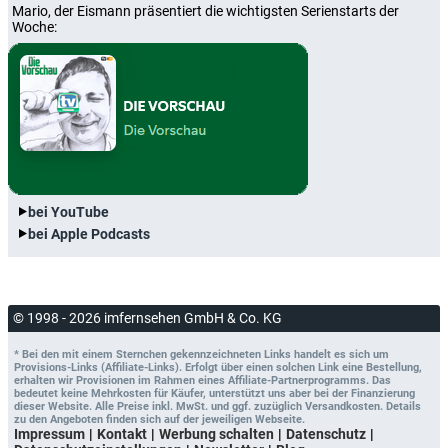
Mario, der Eismann präsentiert die wichtigsten Serienstarts der
Woche:
bei YouTube
bei Apple Podcasts
© 1998 - 2026 imfernsehen GmbH & Co. KG
* Bei den mit einem Sternchen gekennzeichneten Links handelt es sich um
Provisions-Links (Affiliate-Links). Erfolgt über einen solchen Link eine Bestellung,
erhalten wir Provisionen im Rahmen eines Affiliate-Partnerprogramms. Das
bedeutet keine Mehrkosten für Käufer, unterstützt uns aber bei der Finanzierung
dieser Website. Alle Preise inkl. MwSt. und ggf. zuzüglich Versandkosten. Details
zu den Angeboten finden sich auf der jeweiligen Webseite.
Impressum
Kontakt
Werbung schalten
Datenschutz