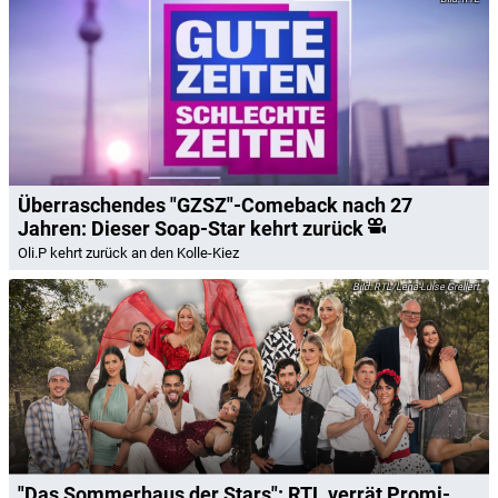
Überraschendes "GZSZ"-Comeback nach 27
Jahren: Dieser Soap-Star kehrt zurück
Oli.P kehrt zurück an den Kolle-Kiez
RTL/Lena-Luise Grellert
"Das Sommerhaus der Stars": RTL verrät Promi-