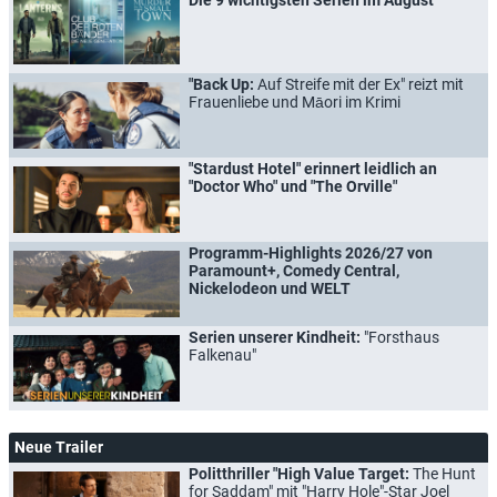
Die 9 wichtigsten Serien im August
"Back Up:
Auf Streife mit der Ex" reizt mit
Frauenliebe und Māori im Krimi
"Stardust Hotel" erinnert leidlich an
"Doctor Who" und "The Orville"
Programm-Highlights 2026/27 von
Paramount+, Comedy Central,
Nickelodeon und WELT
Serien unserer Kindheit:
"Forsthaus
Falkenau"
Neue Trailer
Politthriller "High Value Target:
The Hunt
for Saddam" mit "Harry Hole"-Star Joel