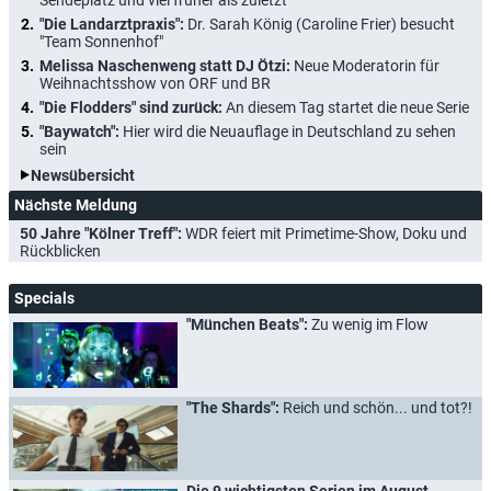
Sendeplatz und viel früher als zuletzt
"Die Landarztpraxis":
Dr. Sarah König (Caroline Frier) besucht
"Team Sonnenhof"
Melissa Naschenweng statt DJ Ötzi:
Neue Moderatorin für
Weihnachtsshow von ORF und BR
"Die Flodders" sind zurück:
An diesem Tag startet die neue Serie
"Baywatch":
Hier wird die Neuauflage in Deutschland zu sehen
sein
Newsübersicht
Nächste Meldung
50 Jahre "Kölner Treff":
WDR feiert mit Primetime-Show, Doku und
Rückblicken
Specials
"München Beats":
Zu wenig im Flow
"The Shards":
Reich und schön... und tot?!