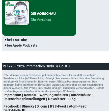
bei YouTube
bei Apple Podcasts
© 1998 - 2026 imfernsehen GmbH & Co. KG
* Bei den mit einem Sternchen gekennzeichneten Links handelt es sich um
Provisions-Links (Affiliate-Links). Erfolgt über einen solchen Link eine Bestellung,
erhalten wir Provisionen im Rahmen eines Affiliate-Partnerprogramms. Das
bedeutet keine Mehrkosten für Käufer, unterstützt uns aber bei der Finanzierung
dieser Website. Alle Preise inkl. MwSt. und ggf. zuzüglich Versandkosten. Details
zu den Angeboten finden sich auf der jeweiligen Webseite.
Impressum
Kontakt
Werbung schalten
Datenschutz
Datenschutzeinstellungen
Newsletter
Blog
Facebook
Bluesky
X.com
RSS-Feed
Atom-Feed
Dark-Mode