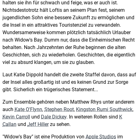
halten sie ihn für schwach und feige, was er auch ist.
Nichtsdestotrotz hält Loftis an seinem Plan fest, seinem
jugendlichen Sohn eine bessere Zukunft zu ermöglichen und
die Insel in ein attraktives Touristenziel zu verwandeln.
Wundersamerweise kommen plötzlich tatsächlich Urlauber
nach Widow's Bay. Dumm nur, dass die Einheimischen Recht
behalten. Nach Jahrzehnten der Ruhe beginnen die alten
Geschichten, sich zu wiederholen. Geschichten, die eigentlich
viel zu absurd klangen, um sie zu glauben.
Laut Katie Dippold handelt die zweite Staffel davon, dass auf
der Insel alles großartig ist und es keinen Grund zur Sorge
gibt. Sicherlich ein trügerisches Statement...
Zum Ensemble gehören neben Matthew Rhys unter anderem
auch
Kate O'Flynn
,
Stephen Root
,
Kingston Rumi Southwick
,
Kevin Carroll
und
Dale Dickey
. In weiteren Rollen sind
K
Callan
und
Jeff Hiller
zu sehen.
"Widow's Bay" ist eine Produktion von
Apple Studios
im