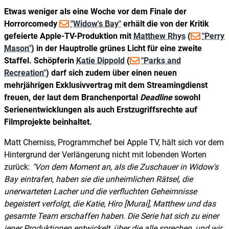
Etwas weniger als eine Woche vor dem Finale der
Horrorcomedy
"Widow's Bay"
erhält die von der Kritik
gefeierte Apple-TV-Produktion mit
Matthew Rhys
(
"Perry
Mason"
) in der Hauptrolle grünes Licht für eine zweite
Staffel. Schöpferin
Katie Dippold
(
"Parks and
Recreation"
) darf sich zudem über einen neuen
mehrjährigen Exklusivvertrag mit dem Streamingdienst
freuen, der laut dem Branchenportal
Deadline
sowohl
Serienentwicklungen als auch Erstzugriffsrechte auf
Filmprojekte beinhaltet.
Matt Cherniss, Programmchef bei Apple TV, hält sich vor dem
Hintergrund der Verlängerung nicht mit lobenden Worten
zurück:
"Von dem Moment an, als die Zuschauer in Widow's
Bay eintrafen, haben sie die unheimlichen Rätsel, die
unerwarteten Lacher und die verfluchten Geheimnisse
begeistert verfolgt, die Katie, Hiro [Murai], Matthew und das
gesamte Team erschaffen haben. Die Serie hat sich zu einer
jener Produktionen entwickelt, über die alle sprechen, und wir