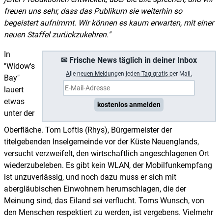
freuen uns sehr, dass das Publikum sie weiterhin so
begeistert aufnimmt. Wir können es kaum erwarten, mit einer
neuen Staffel zurückzukehren."
In
✉ Frische News täglich in deiner Inbox
"Widow's
A
lle neuen Meldungen jeden Tag gratis per Mail.
Bay"
lauert
etwas
kostenlos anmelden
unter der
Oberfläche. Tom Loftis (Rhys), Bürgermeister der
titelgebenden Inselgemeinde vor der Küste Neuenglands,
versucht verzweifelt, den wirtschaftlich angeschlagenen Ort
wiederzubeleben. Es gibt kein WLAN, der Mobilfunkempfang
ist unzuverlässig, und noch dazu muss er sich mit
abergläubischen Einwohnern herumschlagen, die der
Meinung sind, das Eiland sei verflucht. Toms Wunsch, von
den Menschen respektiert zu werden, ist vergebens. Vielmehr