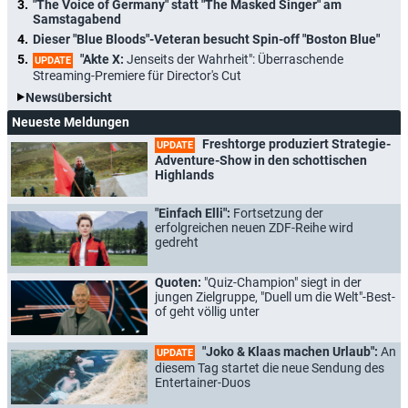
"The Voice of Germany" statt "The Masked Singer" am
Samstagabend
Dieser "Blue Bloods"-Veteran besucht Spin-off "Boston Blue"
"Akte X:
Jenseits der Wahrheit": Überraschende
UPDATE
Streaming-Premiere für Director's Cut
Newsübersicht
Neueste Meldungen
Freshtorge produziert Strategie-
UPDATE
Adventure-Show in den schottischen
Highlands
"Einfach Elli":
Fortsetzung der
erfolgreichen neuen ZDF-Reihe wird
gedreht
Quoten:
"Quiz-Champion" siegt in der
jungen Zielgruppe, "Duell um die Welt"-Best-
of geht völlig unter
"Joko & Klaas machen Urlaub":
An
UPDATE
diesem Tag startet die neue Sendung des
Entertainer-Duos