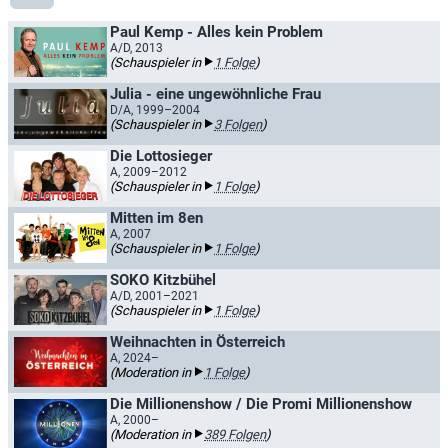
Paul Kemp - Alles kein Problem
A/D, 2013
(Schauspieler in
1 Folge
)
Julia - eine ungewöhnliche Frau
D/A, 1999–2004
(Schauspieler in
3 Folgen
)
Die Lottosieger
A, 2009–2012
(Schauspieler in
1 Folge
)
Mitten im 8en
A, 2007
(Schauspieler in
1 Folge
)
SOKO Kitzbühel
A/D, 2001–2021
(Schauspieler in
1 Folge
)
Weihnachten in Österreich
A, 2024–
(Moderation in
1 Folge
)
Die Millionenshow / Die Promi Millionenshow
A, 2000–
(Moderation in
389 Folgen
)