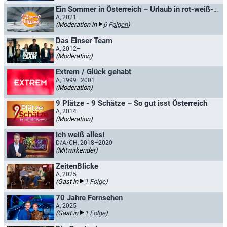
Ein Sommer in Österreich – Urlaub in rot-weiß-rot
A, 2021–
(Moderation in
6 Folgen
)
Das Einser Team
A, 2012–
(Moderation)
Extrem / Glück gehabt
A, 1999–2001
(Moderation)
9 Plätze - 9 Schätze – So gut isst Österreich
A, 2014–
(Moderation)
Ich weiß alles!
D/A/CH, 2018–2020
(Mitwirkender)
ZeitenBlicke
A, 2025–
(Gast in
1 Folge
)
70 Jahre Fernsehen
A, 2025
(Gast in
1 Folge
)