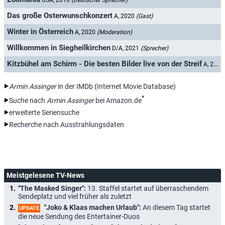
USA, 2016
(Deutscher Sprecher)
Das große Osterwunschkonzert
A, 2020
(Gast)
Winter in Österreich
A, 2020
(Moderation)
Willkommen in Siegheilkirchen
D/A, 2021
(Sprecher)
Kitzbühel am Schirm - Die besten Bilder live von der Streif
A, 2025
Armin Assinger
in der IMDb (Internet Movie Database)
*
Suche nach
Armin Assinger
bei Amazon.de
erweiterte Seriensuche
Recherche nach Ausstrahlungsdaten
Meistgelesene TV-News
"The Masked Singer":
13. Staffel startet auf überraschendem
Sendeplatz und viel früher als zuletzt
"Joko & Klaas machen Urlaub":
An diesem Tag startet
UPDATE
die neue Sendung des Entertainer-Duos