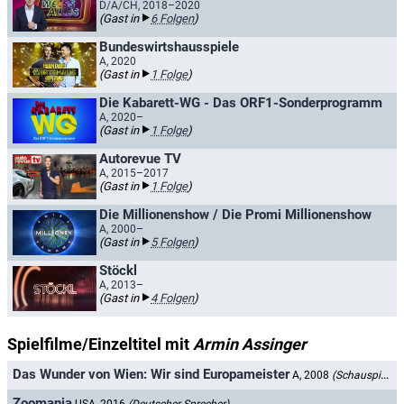
D/A/CH, 2018–2020
(Gast in
6 Folgen
)
Bundeswirtshausspiele
A, 2020
(Gast in
1 Folge
)
Die Kabarett-WG - Das ORF1-Sonderprogramm
A, 2020–
(Gast in
1 Folge
)
Autorevue TV
A, 2015–2017
(Gast in
1 Folge
)
Die Millionenshow / Die Promi Millionenshow
A, 2000–
(Gast in
5 Folgen
)
Stöckl
A, 2013–
(Gast in
4 Folgen
)
Spielfilme/Einzeltitel mit
Armin Assinger
Das Wunder von Wien: Wir sind Europameister
A, 2008
(Schauspieler)
Zoomania