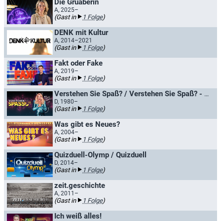
Die Gruaberin
A, 2025–
(Gast in
1 Folge
)
DENK mit Kultur
A, 2014–2021
(Gast in
1 Folge
)
Fakt oder Fake
A, 2019–
(Gast in
1 Folge
)
Verstehen Sie Spaß? / Verstehen Sie Spaß? - Die Hallervorden-Show
D, 1980–
(Gast in
1 Folge
)
Was gibt es Neues?
A, 2004–
(Gast in
1 Folge
)
Quizduell-Olymp / Quizduell
D, 2014–
(Gast in
1 Folge
)
zeit.geschichte
A, 2011–
(Gast in
1 Folge
)
Ich weiß alles!