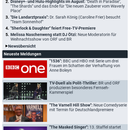
Disney+- und Hulu-Highlights im August:
"Death in Paradise",
"The Shards" und das Ende für "Die neuen Zauberer vom Waverly
Place"
"Die Landarztpraxis":
Dr. Sarah König (Caroline Frier) besucht
"Team Sonnenhof"
"Sherlock & Daughter" feiert Free-TV-Premiere
Melissa Naschenweng statt DJ Ötzi:
Neue Moderatorin für
Weihnachtsshow von ORF und BR
Newsübersicht
Neueste Meldungen
"1536":
BBC und HBO mit Serie um drei
Frauen im Schatten der Verhaftung von
Anne Boleyn
TV-Duell als Polit-Thriller:
BR und ORF
produzieren besonderes Fernseh-
Kammerspiel
"The Varnell Hill Show":
Neue Comedyserie
mit Termin für Deutschlandpremiere
"The Masked Singer":
13. Staffel startet