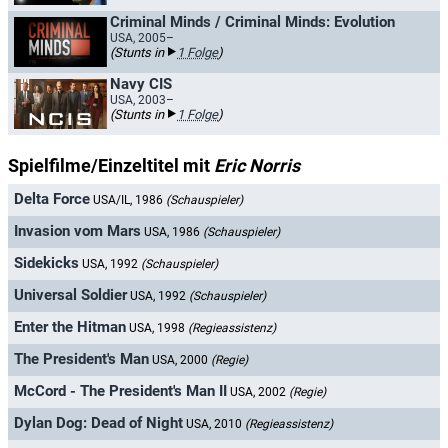
Criminal Minds / Criminal Minds: Evolution
USA, 2005–
(Stunts in
1 Folge
)
Navy CIS
USA, 2003–
(Stunts in
1 Folge
)
Spielfilme/Einzeltitel mit
Eric Norris
Delta Force
USA/IL, 1986
(Schauspieler)
Invasion vom Mars
USA, 1986
(Schauspieler)
Sidekicks
USA, 1992
(Schauspieler)
Universal Soldier
USA, 1992
(Schauspieler)
Enter the Hitman
USA, 1998
(Regieassistenz)
The President's Man
USA, 2000
(Regie)
McCord - The President's Man II
USA, 2002
(Regie)
Dylan Dog: Dead of Night
USA, 2010
(Regieassistenz)