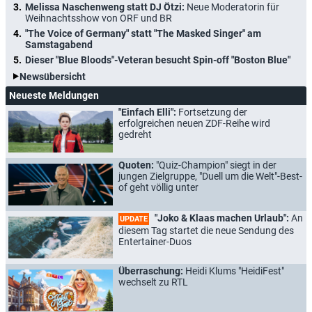
Melissa Naschenweng statt DJ Ötzi:
Neue Moderatorin für
Weihnachtsshow von ORF und BR
"The Voice of Germany" statt "The Masked Singer" am
Samstagabend
Dieser "Blue Bloods"-Veteran besucht Spin-off "Boston Blue"
Newsübersicht
Neueste Meldungen
"Einfach Elli":
Fortsetzung der
erfolgreichen neuen ZDF-Reihe wird
gedreht
Quoten:
"Quiz-Champion" siegt in der
jungen Zielgruppe, "Duell um die Welt"-Best-
of geht völlig unter
"Joko & Klaas machen Urlaub":
An
UPDATE
diesem Tag startet die neue Sendung des
Entertainer-Duos
Überraschung:
Heidi Klums "HeidiFest"
wechselt zu RTL