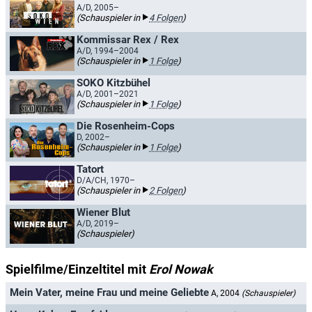
A/D, 2005–
(Schauspieler in
4 Folgen
)
Kommissar Rex / Rex
A/D, 1994–2004
(Schauspieler in
1 Folge
)
SOKO Kitzbühel
A/D, 2001–2021
(Schauspieler in
1 Folge
)
Die Rosenheim-Cops
D, 2002–
(Schauspieler in
1 Folge
)
Tatort
D/A/CH, 1970–
(Schauspieler in
2 Folgen
)
Wiener Blut
A/D, 2019–
(Schauspieler)
Spielfilme/Einzeltitel mit
Erol Nowak
Mein Vater, meine Frau und meine Geliebte
A, 2004
(Schauspieler)