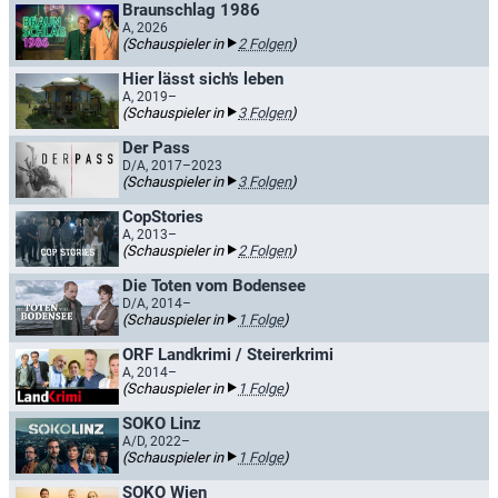
Braunschlag 1986
A, 2026
(Schauspieler in
2 Folgen
)
Hier lässt sich's leben
A, 2019–
(Schauspieler in
3 Folgen
)
Der Pass
D/A, 2017–2023
(Schauspieler in
3 Folgen
)
CopStories
A, 2013–
(Schauspieler in
2 Folgen
)
Die Toten vom Bodensee
D/A, 2014–
(Schauspieler in
1 Folge
)
ORF Landkrimi / Steirerkrimi
A, 2014–
(Schauspieler in
1 Folge
)
SOKO Linz
A/D, 2022–
(Schauspieler in
1 Folge
)
SOKO Wien