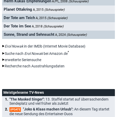
Herrn Kukas Empfehlungen
A/PL, 2008
(Schauspieler)
Planet Ottakring
A, 2015
(Schauspieler)
Der Tote am Teich
A, 2015
(Schauspieler)
Der Tote im See
A, 2018
(Schauspieler)
Sonne, Strand und Sehnsucht
A, 2024
(Schauspieler)
Erol Nowak
in der IMDb (Internet Movie Database)
*
Suche nach
Erol Nowak
bei Amazon.de
erweiterte Seriensuche
Recherche nach Ausstrahlungsdaten
Meistgelesene TV-News
"The Masked Singer":
13. Staffel startet auf überraschendem
Sendeplatz und viel früher als zuletzt
"Joko & Klaas machen Urlaub":
An diesem Tag startet
UPDATE
die neue Sendung des Entertainer-Duos