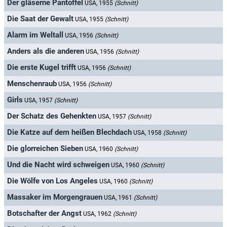
Der gläserne Pantoffel
USA, 1955
(Schnitt)
Die Saat der Gewalt
USA, 1955
(Schnitt)
Alarm im Weltall
USA, 1956
(Schnitt)
Anders als die anderen
USA, 1956
(Schnitt)
Die erste Kugel trifft
USA, 1956
(Schnitt)
Menschenraub
USA, 1956
(Schnitt)
Girls
USA, 1957
(Schnitt)
Der Schatz des Gehenkten
USA, 1957
(Schnitt)
Die Katze auf dem heißen Blechdach
USA, 1958
(Schnitt)
Die glorreichen Sieben
USA, 1960
(Schnitt)
Und die Nacht wird schweigen
USA, 1960
(Schnitt)
Die Wölfe von Los Angeles
USA, 1960
(Schnitt)
Massaker im Morgengrauen
USA, 1961
(Schnitt)
Botschafter der Angst
USA, 1962
(Schnitt)