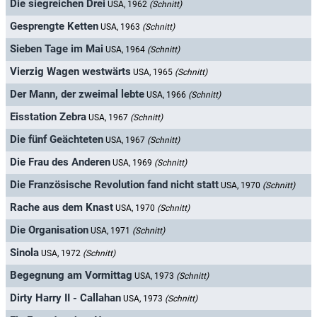
Die siegreichen Drei
USA, 1962
(Schnitt)
Gesprengte Ketten
USA, 1963
(Schnitt)
Sieben Tage im Mai
USA, 1964
(Schnitt)
Vierzig Wagen westwärts
USA, 1965
(Schnitt)
Der Mann, der zweimal lebte
USA, 1966
(Schnitt)
Eisstation Zebra
USA, 1967
(Schnitt)
Die fünf Geächteten
USA, 1967
(Schnitt)
Die Frau des Anderen
USA, 1969
(Schnitt)
Die Französische Revolution fand nicht statt
USA, 1970
(Schnitt)
Rache aus dem Knast
USA, 1970
(Schnitt)
Die Organisation
USA, 1971
(Schnitt)
Sinola
USA, 1972
(Schnitt)
Begegnung am Vormittag
USA, 1973
(Schnitt)
Dirty Harry II - Callahan
USA, 1973
(Schnitt)