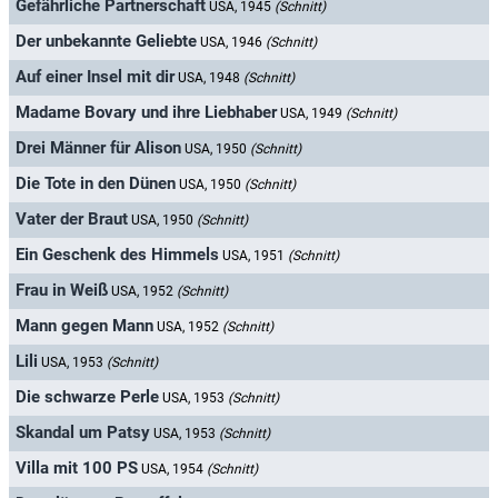
Gefährliche Partnerschaft
USA, 1945
(Schnitt)
Der unbekannte Geliebte
USA, 1946
(Schnitt)
Auf einer Insel mit dir
USA, 1948
(Schnitt)
Madame Bovary und ihre Liebhaber
USA, 1949
(Schnitt)
Drei Männer für Alison
USA, 1950
(Schnitt)
Die Tote in den Dünen
USA, 1950
(Schnitt)
Vater der Braut
USA, 1950
(Schnitt)
Ein Geschenk des Himmels
USA, 1951
(Schnitt)
Frau in Weiß
USA, 1952
(Schnitt)
Mann gegen Mann
USA, 1952
(Schnitt)
Lili
USA, 1953
(Schnitt)
Die schwarze Perle
USA, 1953
(Schnitt)
Skandal um Patsy
USA, 1953
(Schnitt)
Villa mit 100 PS
USA, 1954
(Schnitt)