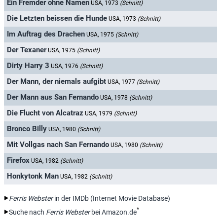
Ein Fremder ohne Namen
USA, 1973
(Schnitt)
Die Letzten beissen die Hunde
USA, 1973
(Schnitt)
Im Auftrag des Drachen
USA, 1975
(Schnitt)
Der Texaner
USA, 1975
(Schnitt)
Dirty Harry 3
USA, 1976
(Schnitt)
Der Mann, der niemals aufgibt
USA, 1977
(Schnitt)
Der Mann aus San Fernando
USA, 1978
(Schnitt)
Die Flucht von Alcatraz
USA, 1979
(Schnitt)
Bronco Billy
USA, 1980
(Schnitt)
Mit Vollgas nach San Fernando
USA, 1980
(Schnitt)
Firefox
USA, 1982
(Schnitt)
Honkytonk Man
USA, 1982
(Schnitt)
Ferris Webster
in der IMDb (Internet Movie Database)
*
Suche nach
Ferris Webster
bei Amazon.de