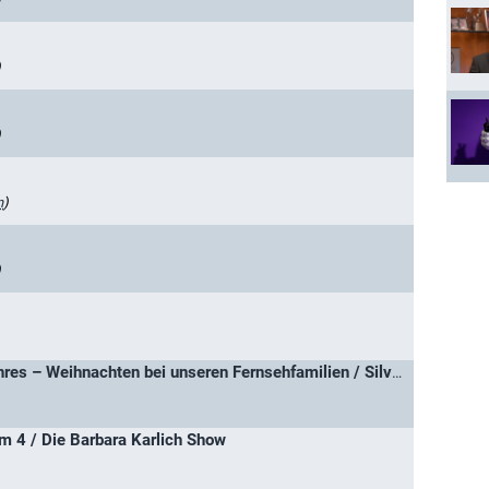
)
)
n
)
)
Das größte Fest des Jahres – Weihnachten bei unseren Fernsehfamilien / Silvester 1999 - reine Nervensache
um 4 / Die Barbara Karlich Show