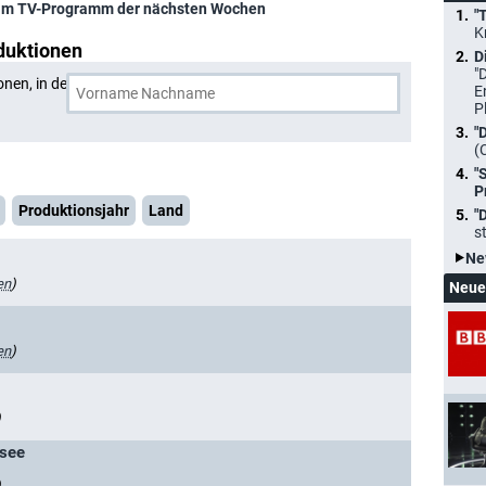
im TV-Programm der nächsten Wochen
"
K
duktionen
D
"
onen, in denen
Gabi Fischer
und eine weitere Person
E
P
"
(
"
P
Produktionsjahr
Land
"
s
Ne
en
)
Neue
en
)
)
rsee
)