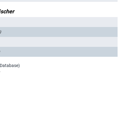
ischer
)
 Database)
*