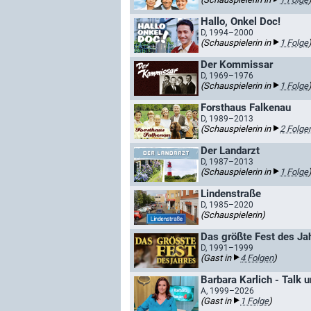
Hallo, Onkel Doc!
D, 1994–2000
(Schauspielerin in
1 Folge
Der Kommissar
D, 1969–1976
(Schauspielerin in
1 Folge
Forsthaus Falkenau
D, 1989–2013
(Schauspielerin in
2 Folge
Der Landarzt
D, 1987–2013
(Schauspielerin in
1 Folge
Lindenstraße
D, 1985–2020
(Schauspielerin)
D, 1991–1999
(Gast in
4 Folgen
)
Barbara Karlich - Talk 
A, 1999–2026
(Gast in
1 Folge
)