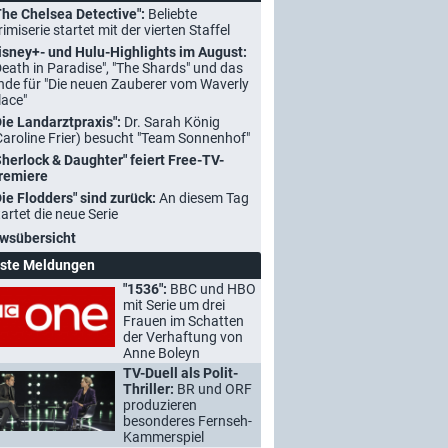
The Chelsea Detective":
Beliebte
rimiserie startet mit der vierten Staffel
isney+- und Hulu-Highlights im August:
Death in Paradise", "The Shards" und das
nde für "Die neuen Zauberer vom Waverly
lace"
Die Landarztpraxis":
Dr. Sarah König
Caroline Frier) besucht "Team Sonnenhof"
Sherlock & Daughter" feiert Free-TV-
remiere
Die Flodders" sind zurück:
An diesem Tag
tartet die neue Serie
wsübersicht
ste Meldungen
"1536":
BBC und HBO
mit Serie um drei
Frauen im Schatten
der Verhaftung von
Anne Boleyn
TV-Duell als Polit-
Thriller:
BR und ORF
produzieren
besonderes Fernseh-
Kammerspiel