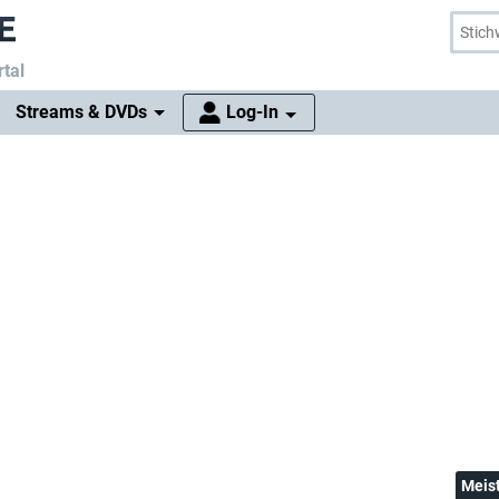
tal
Streams & DVDs
Log-In
Meis