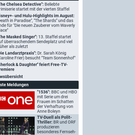
The Chelsea Detective":
Beliebte
rimiserie startet mit der vierten Staffel
isney+- und Hulu-Highlights im August:
Death in Paradise", "The Shards" und das
nde für "Die neuen Zauberer vom Waverly
lace"
The Masked Singer":
13. Staffel startet
uf überraschendem Sendeplatz und viel
rüher als zuletzt
Die Landarztpraxis":
Dr. Sarah König
Caroline Frier) besucht "Team Sonnenhof"
Sherlock & Daughter" feiert Free-TV-
remiere
wsübersicht
ste Meldungen
"1536":
BBC und HBO
mit Serie um drei
Frauen im Schatten
der Verhaftung von
Anne Boleyn
TV-Duell als Polit-
Thriller:
BR und ORF
produzieren
besonderes Fernseh-