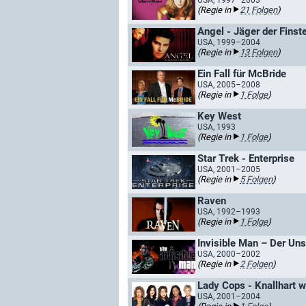
USA, 1997–2003
(Regie in
21 Folgen
)
Angel - Jäger der Finst
USA, 1999–2004
(Regie in
13 Folgen
)
Ein Fall für McBride
USA, 2005–2008
(Regie in
1 Folge
)
Key West
USA, 1993
(Regie in
1 Folge
)
Star Trek - Enterprise
USA, 2001–2005
(Regie in
5 Folgen
)
Raven
USA, 1992–1993
(Regie in
1 Folge
)
Invisible Man – Der Uns
USA, 2000–2002
(Regie in
2 Folgen
)
Lady Cops - Knallhart we
USA, 2001–2004