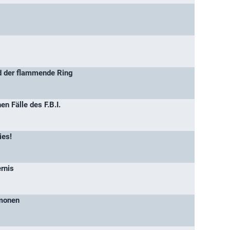
d der flammende Ring
n Fälle des F.B.I.
ies!
ernis
ämonen