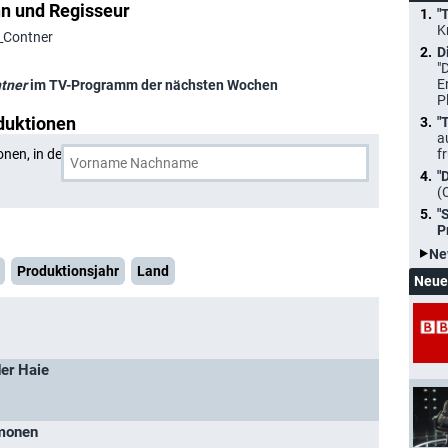
 und Regisseur
"
K
._Contner
D
"
E
tner
im TV-Programm der nächsten Wochen
P
duktionen
"
a
onen, in denen
James A. Contner
und eine weitere Person
f
"
(
"
P
Ne
Produktionsjahr
Land
Neue
der Haie
ämonen