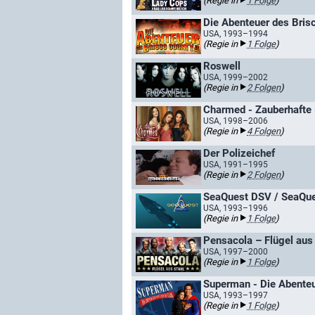
(Regie in
1 Folge
)
Die Abenteuer des Brisc
USA, 1993–1994
(Regie in
1 Folge
)
Roswell
USA, 1999–2002
(Regie in
2 Folgen
)
Charmed - Zauberhafte
USA, 1998–2006
(Regie in
4 Folgen
)
Der Polizeichef
USA, 1991–1995
(Regie in
2 Folgen
)
SeaQuest DSV / SeaQu
USA, 1993–1996
(Regie in
1 Folge
)
Pensacola – Flügel aus
USA, 1997–2000
(Regie in
1 Folge
)
Superman - Die Abenteu
USA, 1993–1997
(Regie in
1 Folge
)