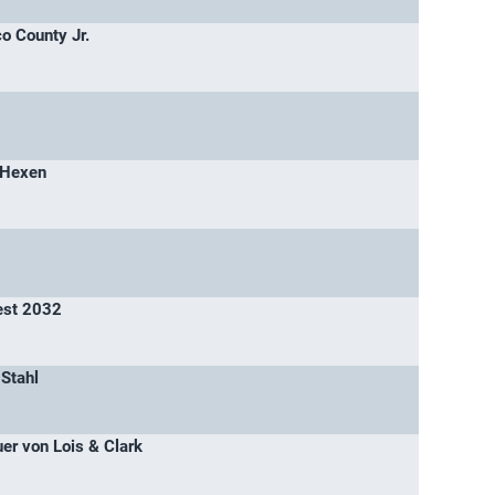
o County Jr.
 Hexen
est 2032
 Stahl
er von Lois & Clark