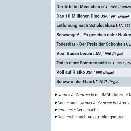
Der Affe im Menschen
USA, 1988
(Kamer
Das 10 Millionen Ding
USA, 1991
(Regie)
Entführung nach Schulschluss
USA, 19
Schwanger! - Es geschah unter Narko
Todesdiät - Der Preis der Schönheit
US
Vom Bösen berührt
USA, 1996
(Regie)
Tod in einer Sommernacht
USA, 1997
(Re
Voll auf Risiko
USA, 1998
(Regie)
Schwarm der Haie
NZ, 2017
(Regie)
James A. Contner
in der IMDb (Internet
Suche nach
James A. Contner
bei Amaz
erweiterte Seriensuche
Recherche nach Ausstrahlungsdaten