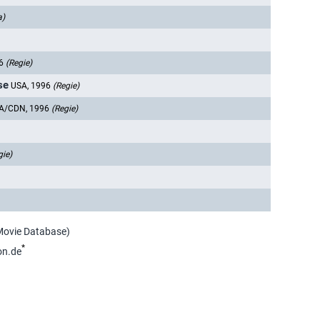
a)
96
(Regie)
se
USA, 1996
(Regie)
A/CDN, 1996
(Regie)
gie)
 Movie Database)
*
on.de