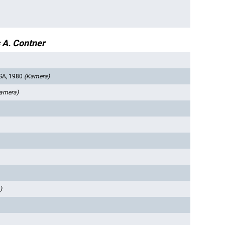
A. Contner
SA, 1980
(Kamera)
amera)
)