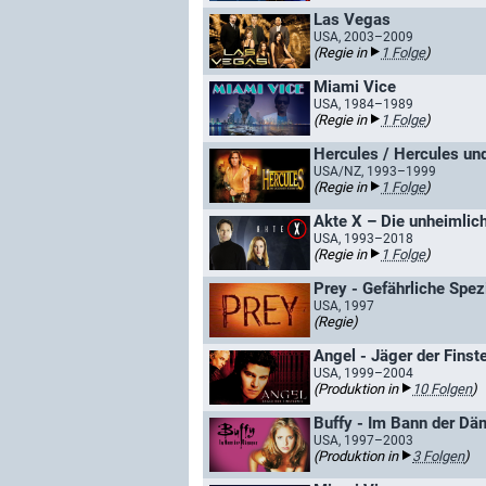
Las Vegas
USA, 2003–2009
(Regie in
1 Folge
)
Miami Vice
USA, 1984–1989
(Regie in
1 Folge
)
Hercules / Hercules un
USA/NZ, 1993–1999
(Regie in
1 Folge
)
Akte X – Die unheimliche
USA, 1993–2018
(Regie in
1 Folge
)
Prey - Gefährliche Spez
USA, 1997
(Regie)
Angel - Jäger der Finst
USA, 1999–2004
(Produktion in
10 Folgen
)
Buffy - Im Bann der D
USA, 1997–2003
(Produktion in
3 Folgen
)