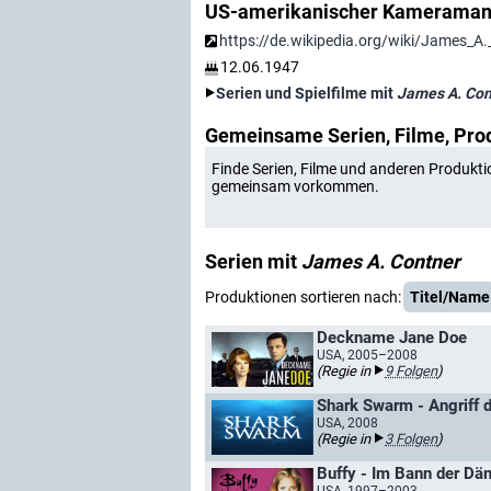
US-amerikanischer Kameramann
https://de.wikipedia.org/wiki/James_A
12.06.1947
Serien und Spielfilme mit
James A. Con
Gemeinsame Serien, Filme, Pro
Finde Serien, Filme und anderen Produkti
gemeinsam vorkommen.
Serien mit
James A. Contner
Produktionen sortieren nach:
Titel/Name
Deckname Jane Doe
USA, 2005–2008
(Regie in
9 Folgen
)
Shark Swarm - Angriff 
USA, 2008
(Regie in
3 Folgen
)
Buffy - Im Bann der D