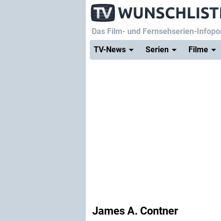
Das Film- und Fernsehserien-Infopor
TV-News
Serien
Filme
James A. Contner