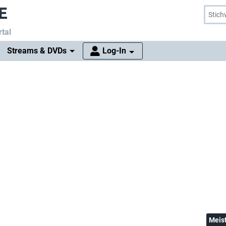
tal
Streams & DVDs
Log-In
Meis