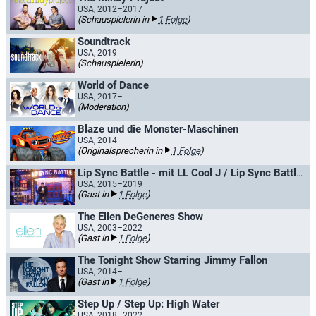
USA, 2012–2017
(Schauspielerin in
1 Folge
)
Soundtrack
USA, 2019
(Schauspielerin)
World of Dance
USA, 2017–
(Moderation)
Blaze und die Monster-Maschinen
USA, 2014–
(Originalsprecherin in
1 Folge
)
Lip Sync Battle - mit LL Cool J / Lip Sync Battle Shorties - Nick
USA, 2015–2019
(Gast in
1 Folge
)
The Ellen DeGeneres Show
USA, 2003–2022
(Gast in
1 Folge
)
The Tonight Show Starring Jimmy Fallon
USA, 2014–
(Gast in
1 Folge
)
Step Up / Step Up: High Water
USA, 2018–2022