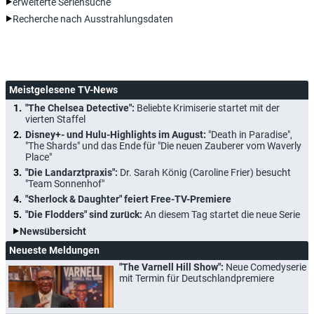
erweiterte Seriensuche
Recherche nach Ausstrahlungsdaten
Meistgelesene TV-News
"The Chelsea Detective":
Beliebte Krimiserie startet mit der
vierten Staffel
Disney+- und Hulu-Highlights im August:
"Death in Paradise",
"The Shards" und das Ende für "Die neuen Zauberer vom Waverly
Place"
"Die Landarztpraxis":
Dr. Sarah König (Caroline Frier) besucht
"Team Sonnenhof"
"Sherlock & Daughter" feiert Free-TV-Premiere
"Die Flodders" sind zurück:
An diesem Tag startet die neue Serie
Newsübersicht
Neueste Meldungen
"The Varnell Hill Show":
Neue Comedyserie
mit Termin für Deutschlandpremiere