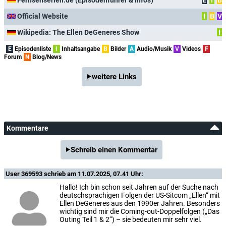
Official Website
I
B
V
Wikipedia: The Ellen DeGeneres Show
I
E
Episodenliste
I
Inhaltsangabe
B
Bilder
A
Audio/Musik
V
Videos
F
Forum
N
Blog/News
weitere Links
Kommentare
Schreib einen Kommentar
User 369593
schrieb am 11.07.2025, 07.41 Uhr:
Hallo! Ich bin schon seit Jahren auf der Suche nach
deutschsprachigen Folgen der US-Sitcom „Ellen“ mit
Ellen DeGeneres aus den 1990er Jahren. Besonders
wichtig sind mir die Coming-out-Doppelfolgen („Das
Outing Teil 1 & 2“) – sie bedeuten mir sehr viel.