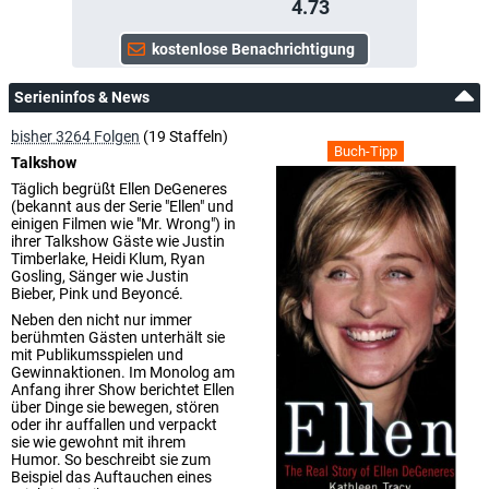
4.73
Serieninfos & News
bisher 3264 Folgen
(19 Staffeln)
Buch-Tipp
Talkshow
Täglich begrüßt Ellen DeGeneres
(bekannt aus der Serie "Ellen" und
einigen Filmen wie "Mr. Wrong") in
ihrer Talkshow Gäste wie Justin
Timberlake, Heidi Klum, Ryan
Gosling, Sänger wie Justin
Bieber, Pink und Beyoncé.
Neben den nicht nur immer
berühmten Gästen unterhält sie
mit Publikumsspielen und
Gewinnaktionen. Im Monolog am
Anfang ihrer Show berichtet Ellen
über Dinge sie bewegen, stören
oder ihr auffallen und verpackt
sie wie gewohnt mit ihrem
Humor. So beschreibt sie zum
Beispiel das Auftauchen eines