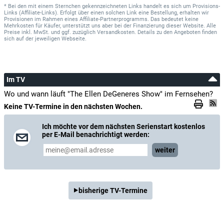
* Bei den mit einem Sternchen gekennzeichneten Links handelt es sich um Provisions-
Links (Affiliate-Links). Erfolgt über einen solchen Link eine Bestellung, erhalten wir
Provisionen im Rahmen eines Affiliate-Partnerprogramms. Das bedeutet keine
Mehrkosten für Käufer, unterstützt uns aber bei der Finanzierung dieser Website. Alle
Preise inkl. MwSt. und ggf. zuzüglich Versandkosten. Details zu den Angeboten finden
sich auf der jeweiligen Webseite.
Im TV
Wo und wann läuft "The Ellen DeGeneres Show" im Fernsehen?
Keine TV-Termine in den nächsten Wochen.
Ich möchte vor dem nächsten Serienstart kostenlos
per E-Mail benachrichtigt werden:
weiter
bisherige TV-Termine