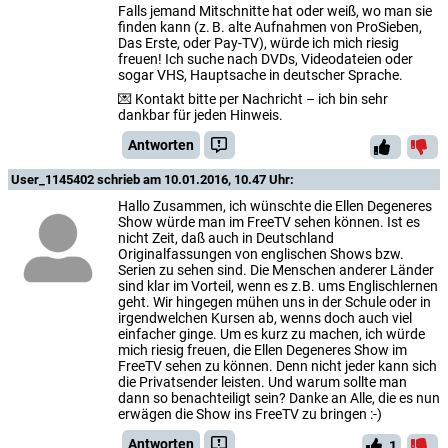
Falls jemand Mitschnitte hat oder weiß, wo man sie
finden kann (z. B. alte Aufnahmen von ProSieben,
Das Erste, oder Pay-TV), würde ich mich riesig
freuen! Ich suche nach DVDs, Videodateien oder
sogar VHS, Hauptsache in deutscher Sprache.
💌 Kontakt bitte per Nachricht – ich bin sehr
dankbar für jeden Hinweis.
Antworten
User_1145402
schrieb am 10.01.2016, 10.47 Uhr:
Hallo Zusammen, ich wünschte die Ellen Degeneres
Show würde man im FreeTV sehen können. Ist es
nicht Zeit, daß auch in Deutschland
Originalfassungen von englischen Shows bzw.
Serien zu sehen sind. Die Menschen anderer Länder
sind klar im Vorteil, wenn es z.B. ums Englischlernen
geht. Wir hingegen mühen uns in der Schule oder in
irgendwelchen Kursen ab, wenns doch auch viel
einfacher ginge. Um es kurz zu machen, ich würde
mich riesig freuen, die Ellen Degeneres Show im
FreeTV sehen zu können. Denn nicht jeder kann sich
die Privatsender leisten. Und warum sollte man
dann so benachteiligt sein? Danke an Alle, die es nun
erwägen die Show ins FreeTV zu bringen :-)
Antworten
1