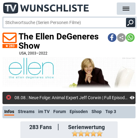
The Ellen DeGeneres
Show
283
USA
, 2003–2022
08.08.: Neue Folge: Animal Expert Jeff Corwin | Full Episode (YouTube)
Infos
Streams
im TV
Forum
Episoden
Shop
Top 3
283
Fans
Serienwertung