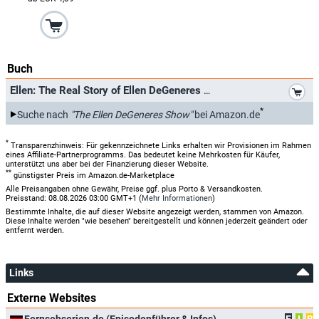
Buch
*
Ellen: The Real Story of Ellen DeGeneres
*
Suche nach
"The Ellen DeGeneres Show"
bei Amazon.de
*
Transparenzhinweis: Für gekennzeichnete Links erhalten wir Provisionen im Rahmen
eines Affiliate-Partnerprogramms. Das bedeutet keine Mehrkosten für Käufer,
unterstützt uns aber bei der Finanzierung dieser Website.
**
günstigster Preis im Amazon.de-Marketplace
Alle Preisangaben ohne Gewähr, Preise ggf. plus Porto & Versandkosten.
Preisstand: 08.08.2026 03:00 GMT+1 (
Mehr Informationen
)
Bestimmte Inhalte, die auf dieser Website angezeigt werden, stammen von Amazon.
Diese Inhalte werden "wie besehen" bereitgestellt und können jederzeit geändert oder
entfernt werden.
Links
Externe Websites
Fernsehserien.de (Episodenführer & Infos)
E
I
B