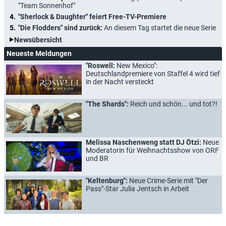
"Team Sonnenhof"
"Sherlock & Daughter" feiert Free-TV-Premiere
"Die Flodders" sind zurück:
An diesem Tag startet die neue Serie
Newsübersicht
Neueste Meldungen
"Roswell:
New Mexico":
Deutschlandpremiere von Staffel 4 wird tief
in der Nacht versteckt
"The Shards":
Reich und schön... und tot?!
Melissa Naschenweng statt DJ Ötzi:
Neue
Moderatorin für Weihnachtsshow von ORF
und BR
"Keltenburg":
Neue Crime-Serie mit "Der
Pass"-Star Julia Jentsch in Arbeit