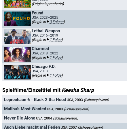
(Originalsprecherin)
Found
USA, 2023–2025
(Regie in
3 Folgen
)
Lethal Weapon
USA, 2016–2019
(Regie in
1 Folge
)
Charmed
USA, 2018–2022
(Regie in
1 Folge
)
Chicago P.D.
USA, 2013–
(Regie in
1 Folge
)
Spielfilme/Einzeltitel mit
Keesha Sharp
Leprechaun 6 - Back 2 tha Hood
USA, 2003
(Schauspielerin)
Malibu's Most Wanted
USA, 2003
(Schauspielerin)
Never Die Alone
USA, 2004
(Schauspielerin)
Auch Liebe macht mal Ferien
USA, 2007
(Schauspielerin)