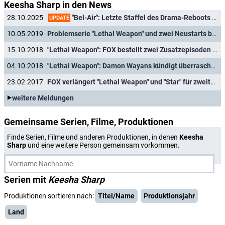
Keesha Sharp in den News
"Bel-Air": Letzte Staffel des Drama-Reboots begrüßt weitere Darstellerin aus Originalsitcom "Der Prinz von Bel-Air"
28.10.2025
UPDATE
10.05.2019
Problemserie "Lethal Weapon" und zwei Neustarts bei FOX abgesetzt
15.10.2018
"Lethal Weapon": FOX bestellt zwei Zusatzepisoden - mit Damon Wayans
04.10.2018
"Lethal Weapon": Damon Wayans kündigt überraschend Ausstieg an
23.02.2017
FOX verlängert "Lethal Weapon" und "Star" für zweite Staffeln
weitere Meldungen
Gemeinsame Serien, Filme, Produktionen
Finde Serien, Filme und anderen Produktionen, in denen
Keesha
Sharp
und eine weitere Person gemeinsam vorkommen.
Serien mit
Keesha Sharp
Produktionen sortieren nach:
Titel/Name
Produktionsjahr
Land