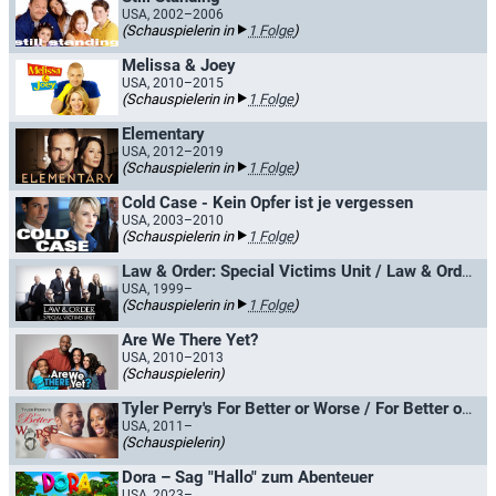
USA, 2002–2006
(Schauspielerin in
1 Folge
)
Melissa & Joey
USA, 2010–2015
(Schauspielerin in
1 Folge
)
Elementary
USA, 2012–2019
(Schauspielerin in
1 Folge
)
Cold Case - Kein Opfer ist je vergessen
USA, 2003–2010
(Schauspielerin in
1 Folge
)
Law & Order: Special Victims Unit / Law & Order: New York
USA, 1999–
(Schauspielerin in
1 Folge
)
Are We There Yet?
USA, 2010–2013
(Schauspielerin)
Tyler Perry's For Better or Worse / For Better or Worse
USA, 2011–
(Schauspielerin)
Dora – Sag "Hallo" zum Abenteuer
USA, 2023–