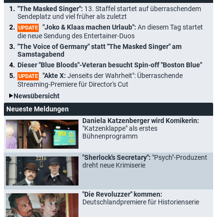
"The Masked Singer":
13. Staffel startet auf überraschendem
Sendeplatz und viel früher als zuletzt
"Joko & Klaas machen Urlaub":
An diesem Tag startet
UPDATE
die neue Sendung des Entertainer-Duos
"The Voice of Germany" statt "The Masked Singer" am
Samstagabend
Dieser "Blue Bloods"-Veteran besucht Spin-off "Boston Blue"
"Akte X:
Jenseits der Wahrheit": Überraschende
UPDATE
Streaming-Premiere für Director's Cut
Newsübersicht
Neueste Meldungen
Daniela Katzenberger wird Komikerin:
"Katzenklappe" als erstes
Bühnenprogramm
"Sherlock's Secretary":
"Psych"-Produzent
dreht neue Krimiserie
"Die Revoluzzer" kommen:
Deutschlandpremiere für Historienserie