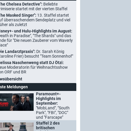
The Chelsea Detective":
Beliebte
rimiserie startet mit der vierten Staffel
The Masked Singer":
13. Staffel startet
uf überraschendem Sendeplatz und viel
rüher als zuletzt
isney+- und Hulu-Highlights im August:
Death in Paradise", "The Shards" und das
nde für "Die neuen Zauberer vom Waverly
lace"
Die Landarztpraxis":
Dr. Sarah König
Caroline Frier) besucht "Team Sonnenhof"
elissa Naschenweng statt DJ Ötzi:
eue Moderatorin für Weihnachtsshow
on ORF und BR
wsübersicht
ste Meldungen
Paramount+-
Highlights im
September:
"MobLand", "South
Park", "FBI", "DOC"
und "Farscape"
Staffel 2 des
britischen