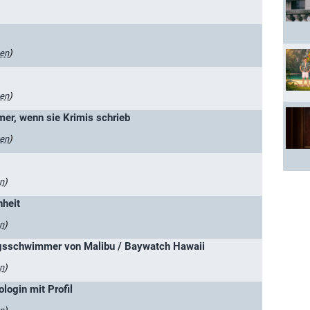
gen
)
gen
)
mer, wenn sie Krimis schrieb
gen
)
n
)
nheit
n
)
gsschwimmer von Malibu / Baywatch Hawaii
n
)
login mit Profil