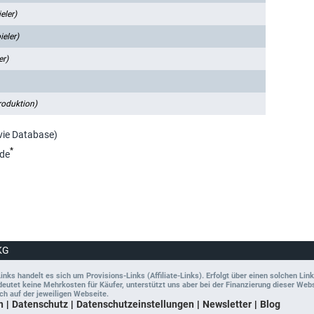
eler)
eler)
er)
roduktion)
vie Database)
*
de
KG
ks handelt es sich um Provisions-Links (Affiliate-Links). Erfolgt über einen solchen Link
tet keine Mehrkosten für Käufer, unterstützt uns aber bei der Finanzierung dieser Websit
ch auf der jeweiligen Webseite.
n
Datenschutz
Datenschutzeinstellungen
Newsletter
Blog