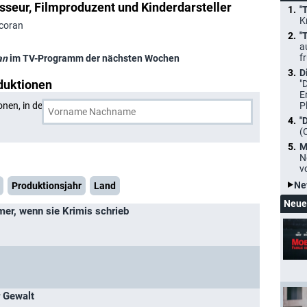
seur, Filmproduzent und Kinderdarsteller
"
K
rcoran
"
a
f
an
im TV-Programm der nächsten Wochen
D
duktionen
"
E
onen, in denen
Kevin Corcoran
und eine weitere Person
P
"
(
M
N
v
Ne
Produktionsjahr
Land
Neue
mer, wenn sie Krimis schrieb
r Gewalt