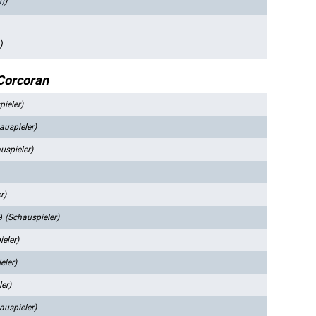
n
)
)
Corcoran
ieler)
auspieler)
uspieler)
r)
59
(Schauspieler)
eler)
eler)
er)
auspieler)