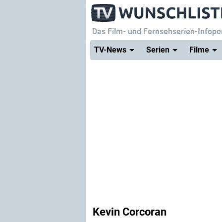
Das Film- und Fernsehserien-Infopor
TV-News
Serien
Filme
Kevin Corcoran