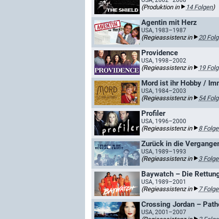
USA, 2002–2008
(Produktion in
14 Folgen
)
Agentin mit Herz
USA, 1983–1987
(Regieassistenz in
20 Fol
Providence
USA, 1998–2002
(Regieassistenz in
19 Fol
Mord ist ihr Hobby / Im
USA, 1984–2003
(Regieassistenz in
54 Fol
Profiler
USA, 1996–2000
(Regieassistenz in
8 Folge
Zurück in die Vergange
USA, 1989–1993
(Regieassistenz in
3 Folge
Baywatch – Die Rettun
USA, 1989–2001
(Regieassistenz in
7 Folge
Crossing Jordan – Patho
USA, 2001–2007