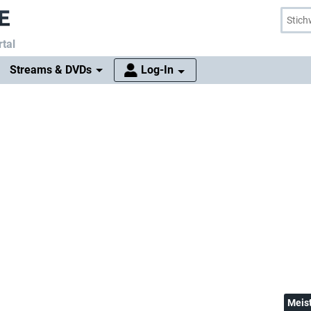
tal
Streams & DVDs
Log-In
Meis