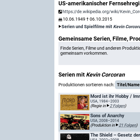
US-amerikanischer Fernsehregis
https://de.wikipedia.org/wiki/Kevin_Co
10.06.1949
†
06.10.2015
Serien und Spielfilme mit
Kevin Corcor
Gemeinsame Serien, Filme, Pro
Finde Serien, Filme und anderen Produkti
gemeinsam vorkommen.
Serien mit
Kevin Corcoran
Produktionen sortieren nach:
Titel/Name
Mord ist ihr Hobby / Im
USA, 1984–2003
(Regie in
2 Folgen
)
Sons of Anarchy
USA, 2008–2014
(Produktion in
21 Folgen
)
The Shield – Gesetz de