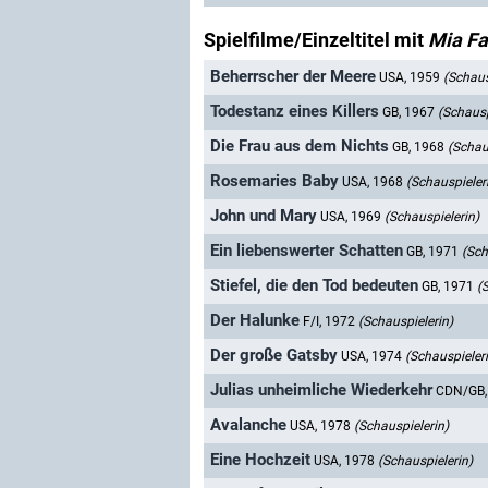
Spielfilme/Einzeltitel mit
Mia F
Beherrscher der Meere
USA, 1959
(Schaus
Todestanz eines Killers
GB, 1967
(Schausp
Die Frau aus dem Nichts
GB, 1968
(Schau
Rosemaries Baby
USA, 1968
(Schauspieler
John und Mary
USA, 1969
(Schauspielerin)
Ein liebenswerter Schatten
GB, 1971
(Sch
Stiefel, die den Tod bedeuten
GB, 1971
(
Der Halunke
F/I, 1972
(Schauspielerin)
Der große Gatsby
USA, 1974
(Schauspieler
Julias unheimliche Wiederkehr
CDN/GB,
Avalanche
USA, 1978
(Schauspielerin)
Eine Hochzeit
USA, 1978
(Schauspielerin)