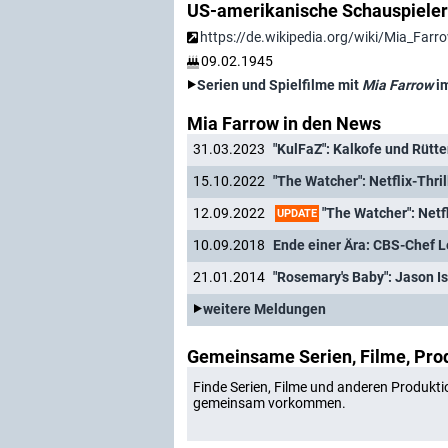
US-amerikanische Schauspieler
https://de.wikipedia.org/wiki/Mia_Farr
09.02.1945
Serien und Spielfilme mit
Mia Farrow
im
Mia Farrow in den News
31.03.2023
"KulFaZ": Kalkofe und Rütt
15.10.2022
"The Watcher": Netflix-
12.09.2022
UPDATE
10.09.2018
Ende einer Ära: CBS-Chef L
21.01.2014
"Rosemary's Baby": Jason I
weitere Meldungen
Gemeinsame Serien, Filme, Pro
Finde Serien, Filme und anderen Produkti
gemeinsam vorkommen.