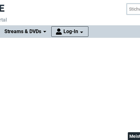
tal
Streams & DVDs
Log-In
Meis