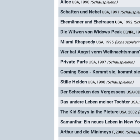
Alice
USA, 1990
(Schauspielerin)
Schatten und Nebel
USA, 1991
(Schauspiel
Ehemänner und Ehefrauen
USA, 1992
(Sc
Die Witwen von Widows Peak
GB/IRL, 1
Miami Rhapsody
USA, 1995
(Schauspieleri
Wer hat Angst vorm Weihnachtsmann
Private Parts
USA, 1997
(Schauspielerin)
Coming Soon - Kommt sie, kommt sie
Stille Helden
USA, 1998
(Schauspielerin)
Der Schrecken des Vergessens
USA/CD
Das andere Leben meiner Tochter
USA,
The Kid Stays in the Picture
USA, 2002
(
Samantha: Ein neues Leben in New Yo
Arthur und die Minimoys
F, 2006
(Schausp