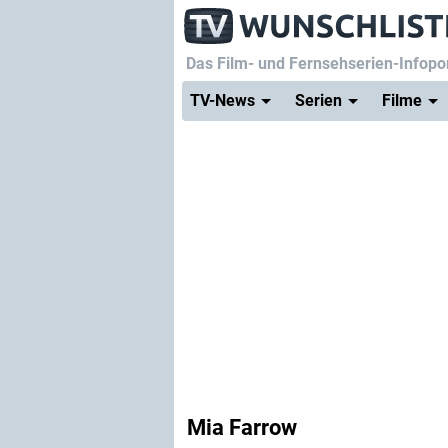
Das Film- und Fernsehserien-Infopor
TV-News
Serien
Filme
Mia Farrow