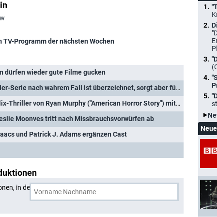
in
"
K
ow
D
"
E
 TV-Programm der nächsten Wochen
P
"
(
en dürfen wieder gute Filme gucken
"
P
"The Watcher": Netflix-Thriller-Serie nach wahrem Fall ist überzeichnet, sorgt aber für Frösteln
"
Thriller von Ryan Murphy ("American Horror Story") mit neuem Trailer
s
Ne
eslie Moonves tritt nach Missbrauchsvorwürfen ab
Neue
saacs und Patrick J. Adams ergänzen Cast
duktionen
onen, in denen
Mia Farrow
und eine weitere Person