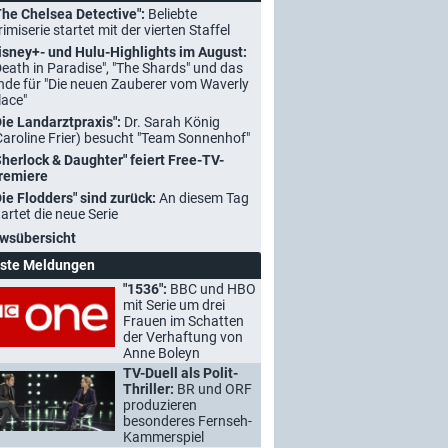
The Chelsea Detective":
Beliebte
rimiserie startet mit der vierten Staffel
isney+- und Hulu-Highlights im August:
Death in Paradise", "The Shards" und das
nde für "Die neuen Zauberer vom Waverly
lace"
Die Landarztpraxis":
Dr. Sarah König
Caroline Frier) besucht "Team Sonnenhof"
Sherlock & Daughter" feiert Free-TV-
remiere
Die Flodders" sind zurück:
An diesem Tag
tartet die neue Serie
wsübersicht
ste Meldungen
"1536":
BBC und HBO
mit Serie um drei
Frauen im Schatten
der Verhaftung von
Anne Boleyn
TV-Duell als Polit-
Thriller:
BR und ORF
produzieren
besonderes Fernseh-
Kammerspiel