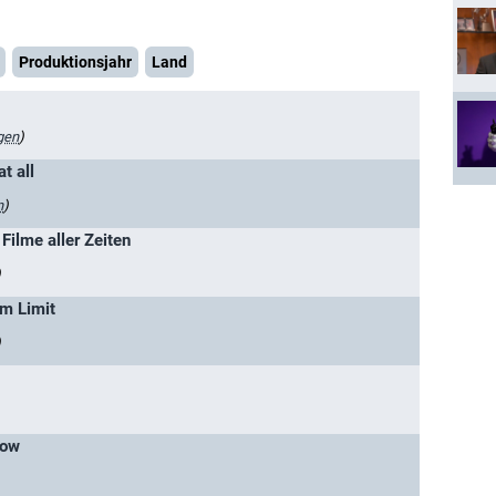
Produktionsjahr
Land
gen
)
at all
n
)
Filme aller Zeiten
)
am Limit
)
how