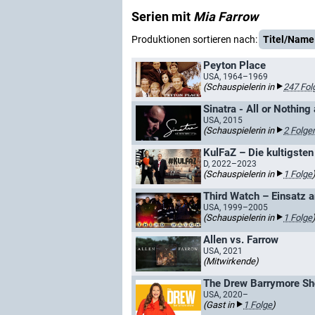
Serien mit
Mia Farrow
Produktionen sortieren nach:
Titel/Name
Peyton Place
USA, 1964–1969
(Schauspielerin in
247 Fol
Sinatra - All or Nothing 
USA, 2015
(Schauspielerin in
2 Folge
KulFaZ – Die kultigsten 
D, 2022–2023
(Schauspielerin in
1 Folge
Third Watch – Einsatz 
USA, 1999–2005
(Schauspielerin in
1 Folge
Allen vs. Farrow
USA, 2021
(Mitwirkende)
The Drew Barrymore S
USA, 2020–
(Gast in
1 Folge
)